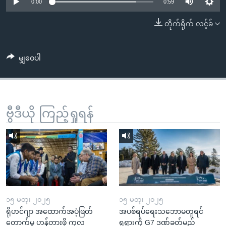
အ
0:00
0:59
သုတပဒေသာ အင်္ဂလိပ်စာ
ညွန်း
Learning English
တိုက်ရိုက် လင့်ခ်
စာမျက်နှာ
သို့
ဗွီအိုအေ လူမှုကွန်ယက်များ
ကျော်
မျှဝေပါ
ကြည့်
ရန်
ဘာသာစကားများ
ရှာဖွေ
ဗွီဒီယို ကြည့်ရှုရန်
ရန်
နေရာ
သို့
ကျော်
ရန်
၁၅ မတ္၊ ၂၀၂၅
၁၅ မတ္၊ ၂၀၂၅
ရိုဟင်ဂျာ အထောက်အပံ့ဖြတ်
အပစ်ရပ်ရေးသဘောမတူရင်
တောက်မှု ဟန့်တားဖို့ ကုလ
ရုရှားကို G7 ဒဏ်ခတ်မည်