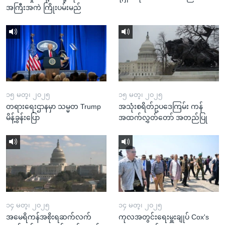
အကြီးအကဲ ကြိုးပမ်းမည်
၁၅ မတ္၊ ၂၀၂၅
၁၅ မတ္၊ ၂၀၂၅
တရားရေးဌာနမှာ သမ္မတ Trump
အသုံးစရိတ်ဥပဒေကြမ်း ကန်
မိန့်ခွန်းပြော
အထက်လွှတ်တော် အတည်ပြု
၁၄ မတ္၊ ၂၀၂၅
၁၄ မတ္၊ ၂၀၂၅
အမေရိကန်အစိုးရဆက်လက်
ကုလအတွင်းရေးမှူးချုပ် Cox's