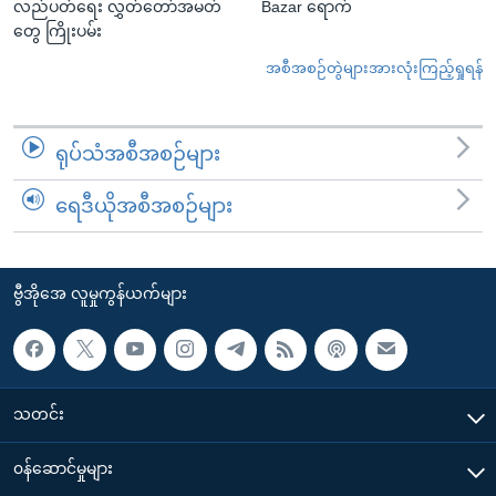
လည်ပတ်ရေး လွှတ်တော်အမတ်
Bazar ရောက်
တွေ ကြိုးပမ်း
အစီအစဉ်တွဲများအားလုံးကြည့်ရှုရန်
ရုပ်သံအစီအစဉ်များ
ရေဒီယိုအစီအစဉ်များ
ဗွီအိုအေ လူမှုကွန်ယက်များ
သတင်း
၀န်ဆောင်မှုများ