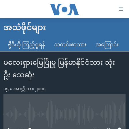
သုံး
ရ
လွယ်ကူ
အသံဖိုင်များ
မူလစာမျက်နှာ
စေ
မြန်မာ
ဗွီဒီယို ကြည့်ရှုရန်
သတင်းစာသား
အကြောင်း
သည့်
ကမ္ဘာ့သတင်းများ
Link
မလေးရှားမြေပြိုမှု မြန်မာနိုင်ငံသား သုံး
ဗွီဒီယို
နိုင်ငံတကာ
များ
သတင်းလွတ်လပ်ခွင့်
အမေရိကန်
ဦး သေဆုံး
ပင်မ
ရပ်ဝန်းတခု လမ်းတခု အလွန်
တရုတ်
အကြောင်းအရာ
၁၅ ေအာက္တိုဘာ၊ ၂၀၁၈
သို့
အင်္ဂလိပ်စာလေ့လာမယ်
အစ္စရေး-ပါလက်စတိုင်း
ကျော်
အပတ်စဉ်ကဏ္ဍများ
အမေရိကန်သုံးအီဒီယံ
ကြည့်
ရေဒီယိုနှင့်ရုပ်သံ အချက်အလက်များ
မကြေးမုံရဲ့ အင်္ဂလိပ်စာ
ရေဒီယို
ရန်
No media source currently available
ပင်မ
ရေဒီယို/တီဗွီအစီအစဉ်
ရုပ်ရှင်ထဲက အင်္ဂလိပ်စာ
တီဗွီ