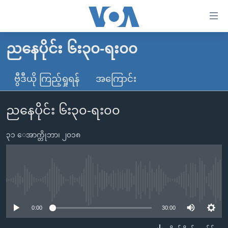
သုံး
ရ
လွယ်ကူ
ညနေပိုင်း ၆း၃၀-ရး၀၀
မူလစာမျက်နှာ
စေ
မြန်မာ
ဗွီဒီယို ကြည့်ရှုရန်
အကြောင်း
သည့်
ကမ္ဘာ့သတင်းများ
Link
ညနေပိုင်း ၆း၃၀-ရး၀၀
ဗွီဒီယို
နိုင်ငံတကာ
များ
သတင်းလွတ်လပ်ခွင့်
အမေရိကန်
ပင်မ
၃၁ ေအာက္တိုဘာ၊ ၂၀၁၈
ရပ်ဝန်းတခု လမ်းတခု အလွန်
တရုတ်
အကြောင်းအရာ
သို့
အင်္ဂလိပ်စာလေ့လာမယ်
အစ္စရေး-ပါလက်စတိုင်း
ကျော်
အပတ်စဉ်ကဏ္ဍများ
အမေရိကန်သုံးအီဒီယံ
No media source currently available
ကြည့်
ရေဒီယိုနှင့်ရုပ်သံ အချက်အလက်များ
မကြေးမုံရဲ့ အင်္ဂလိပ်စာ
ရေဒီယို
ရန်
0:00
30:00
ပင်မ
ရေဒီယို/တီဗွီအစီအစဉ်
ရုပ်ရှင်ထဲက အင်္ဂလိပ်စာ
တီဗွီ