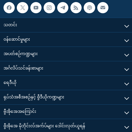
သတင်း
၀န်ဆောင်မှုများ
အပတ်စဉ်ကဏ္ဍများ
အင်္ဂလိပ်သင်ခန်းစာများ
ရေဒီယို
ရုပ်သံအစီအစဉ်နှင့် ဗွီဒီယိုကဏ္ဍများ
ဗွီအိုအေအကြောင်း
ဗွီအိုအေ မိုဘိုင်းလ်အက်ပ်များ ဒေါင်းလုတ်ယူရန်