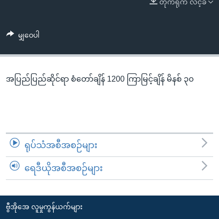
တိုက်ရိုက် လင့်ခ်
အ
သုတပဒေသာ အင်္ဂလိပ်စာ
ညွန်း
Learning English
စာမျက်နှာ
မျှဝေပါ
သို့
ဗွီအိုအေ လူမှုကွန်ယက်များ
ကျော်
ကြည့်
အပြည်ပြည်ဆိုင်ရာ စံတော်ချိန် 1200 ကြာမြင့်ချိန် မိနစ် ၃၀
ရန်
ဘာသာစကားများ
ရှာဖွေ
ရန်
နေရာ
သို့
ရုပ်သံအစီအစဉ်များ
ကျော်
ရန်
ရေဒီယိုအစီအစဉ်များ
ဗွီအိုအေ လူမှုကွန်ယက်များ