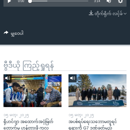
အ
0:00
3:14
သုတပဒေသာ အင်္ဂလိပ်စာ
ညွန်း
Learning English
တိုက်ရိုက် လင့်ခ်
စာမျက်နှာ
သို့
ဗွီအိုအေ လူမှုကွန်ယက်များ
ကျော်
မျှဝေပါ
ကြည့်
ရန်
ဘာသာစကားများ
ရှာဖွေ
ဗွီဒီယို ကြည့်ရှုရန်
ရန်
နေရာ
သို့
ကျော်
ရန်
၁၅ မတ္၊ ၂၀၂၅
၁၅ မတ္၊ ၂၀၂၅
ရိုဟင်ဂျာ အထောက်အပံ့ဖြတ်
အပစ်ရပ်ရေးသဘောမတူရင်
တောက်မှု ဟန့်တားဖို့ ကုလ
ရုရှားကို G7 ဒဏ်ခတ်မည်