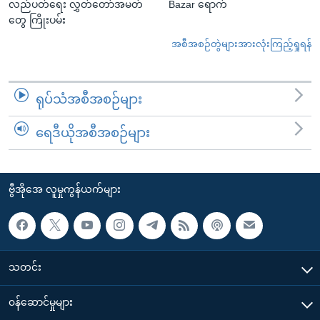
လည်ပတ်ရေး လွှတ်တော်အမတ်
Bazar ရောက်
တွေ ကြိုးပမ်း
အစီအစဉ်တွဲများအားလုံးကြည့်ရှုရန်
ရုပ်သံအစီအစဉ်များ
ရေဒီယိုအစီအစဉ်များ
ဗွီအိုအေ လူမှုကွန်ယက်များ
သတင်း
၀န်ဆောင်မှုများ