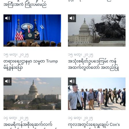
အကြီးအကဲ ကြိုးပမ်းမည်
၁၅ မတ္၊ ၂၀၂၅
၁၅ မတ္၊ ၂၀၂၅
တရားရေးဌာနမှာ သမ္မတ Trump
အသုံးစရိတ်ဥပဒေကြမ်း ကန်
မိန့်ခွန်းပြော
အထက်လွှတ်တော် အတည်ပြု
၁၄ မတ္၊ ၂၀၂၅
၁၄ မတ္၊ ၂၀၂၅
အမေရိကန်အစိုးရဆက်လက်
ကုလအတွင်းရေးမှူးချုပ် Cox's