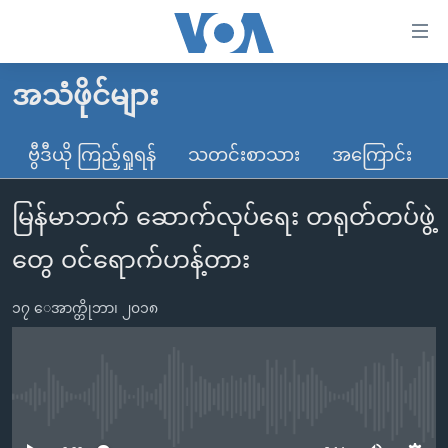
သုံး
ရ
လွယ်ကူ
အသံဖိုင်များ
မူလစာမျက်နှာ
စေ
မြန်မာ
ဗွီဒီယို ကြည့်ရှုရန်
သတင်းစာသား
အကြောင်း
သည့်
ကမ္ဘာ့သတင်းများ
Link
မြန်မာဘက် ဆောက်လုပ်ရေး တရုတ်တပ်ဖွဲ့
ဗွီဒီယို
နိုင်ငံတကာ
များ
သတင်းလွတ်လပ်ခွင့်
အမေရိကန်
တွေ ဝင်ရောက်ဟန့်တား
ပင်မ
ရပ်ဝန်းတခု လမ်းတခု အလွန်
တရုတ်
အကြောင်းအရာ
၁၇ ေအာက္တိုဘာ၊ ၂၀၁၈
သို့
အင်္ဂလိပ်စာလေ့လာမယ်
အစ္စရေး-ပါလက်စတိုင်း
ကျော်
အပတ်စဉ်ကဏ္ဍများ
အမေရိကန်သုံးအီဒီယံ
ကြည့်
ရေဒီယိုနှင့်ရုပ်သံ အချက်အလက်များ
မကြေးမုံရဲ့ အင်္ဂလိပ်စာ
ရေဒီယို
ရန်
No media source currently available
ပင်မ
ရေဒီယို/တီဗွီအစီအစဉ်
ရုပ်ရှင်ထဲက အင်္ဂလိပ်စာ
တီဗွီ