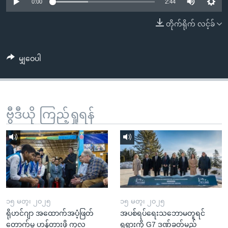
အ
0:00
2:44
သုတပဒေသာ အင်္ဂလိပ်စာ
ညွန်း
Learning English
တိုက်ရိုက် လင့်ခ်
စာမျက်နှာ
သို့
ဗွီအိုအေ လူမှုကွန်ယက်များ
ကျော်
မျှဝေပါ
ကြည့်
ရန်
ဘာသာစကားများ
ရှာဖွေ
ဗွီဒီယို ကြည့်ရှုရန်
ရန်
နေရာ
သို့
ကျော်
ရန်
၁၅ မတ္၊ ၂၀၂၅
၁၅ မတ္၊ ၂၀၂၅
ရိုဟင်ဂျာ အထောက်အပံ့ဖြတ်
အပစ်ရပ်ရေးသဘောမတူရင်
တောက်မှု ဟန့်တားဖို့ ကုလ
ရုရှားကို G7 ဒဏ်ခတ်မည်