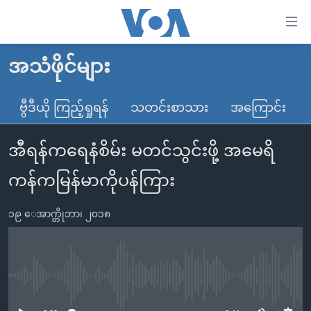
သုံး
ရ
လွယ်ကူ
အသံဖိုင်များ
မူလစာမျက်နှာ
စေ
မြန်မာ
ဗွီဒီယို ကြည့်ရှုရန်
သတင်းစာသား
အကြောင်း
သည့်
ကမ္ဘာ့သတင်းများ
Link
အီရန်ကရေနံစိမ်း မတင်သွင်းဖို့ အမေရိ
ဗွီဒီယို
နိုင်ငံတကာ
များ
သတင်းလွတ်လပ်ခွင့်
အမေရိကန်
ကန်ကမြန်မာကိုပန်ကြား
ပင်မ
ရပ်ဝန်းတခု လမ်းတခု အလွန်
တရုတ်
အကြောင်းအရာ
၁၉ ေအာက္တိုဘာ၊ ၂၀၁၈
သို့
အင်္ဂလိပ်စာလေ့လာမယ်
အစ္စရေး-ပါလက်စတိုင်း
ကျော်
အပတ်စဉ်ကဏ္ဍများ
အမေရိကန်သုံးအီဒီယံ
ကြည့်
ရေဒီယိုနှင့်ရုပ်သံ အချက်အလက်များ
မကြေးမုံရဲ့ အင်္ဂလိပ်စာ
ရေဒီယို
ရန်
No media source currently available
ပင်မ
ရေဒီယို/တီဗွီအစီအစဉ်
ရုပ်ရှင်ထဲက အင်္ဂလိပ်စာ
တီဗွီ