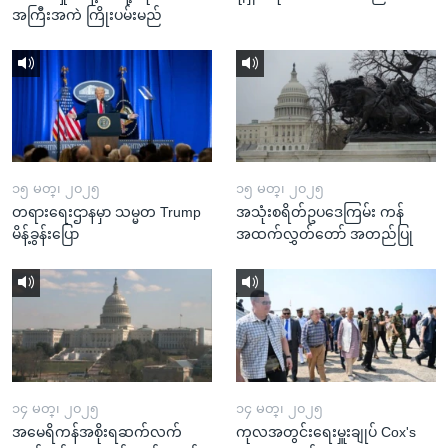
အကြီးအကဲ ကြိုးပမ်းမည်
၁၅ မတ္၊ ၂၀၂၅
၁၅ မတ္၊ ၂၀၂၅
တရားရေးဌာနမှာ သမ္မတ Trump
အသုံးစရိတ်ဥပဒေကြမ်း ကန်
မိန့်ခွန်းပြော
အထက်လွှတ်တော် အတည်ပြု
၁၄ မတ္၊ ၂၀၂၅
၁၄ မတ္၊ ၂၀၂၅
အမေရိကန်အစိုးရဆက်လက်
ကုလအတွင်းရေးမှူးချုပ် Cox's