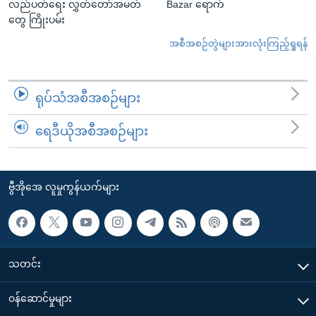
လည်ပတ်ရေး လွှတ်တော်အမတ်
Bazar ရောက်
တွေ ကြိုးပမ်း
အစီအစဉ်တွဲများအားလုံးကြည့်ရှုရန်
ရုပ်သံအစီအစဉ်များ
ရေဒီယိုအစီအစဉ်များ
ဗွီအိုအေ လူမှုကွန်ယက်များ
သတင်း
၀န်ဆောင်မှုများ