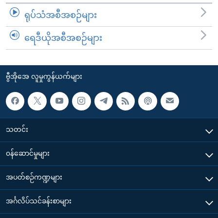
ရုပ်သံအစီအစဉ်များ
ရေဒီယိုအစီအစဉ်များ
ဗွီအိုအေ လူမှုကွန်ယက်များ
သတင်း
၀န်ဆောင်မှုများ
အပတ်စဉ်ကဏ္ဍများ
အင်္ဂလိပ်သင်ခန်းစာများ