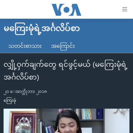
သုံး
ရ
လွယ်ကူ
မကြေးမုံရဲ့အင်္ဂလိပ်စာ
မူလစာမျက်နှာ
စေ
မြန်မာ
သတင်းစာသား
အကြောင်း
သည့်
ကမ္ဘာ့သတင်းများ
Link
လျှို့ဝှက်ချက်တွေ ရင်ဖွင့်မယ် (မကြေးမုံရဲ့
ဗွီဒီယို
နိုင်ငံတကာ
များ
သတင်းလွတ်လပ်ခွင့်
အမေရိကန်
အင်္ဂလိပ်စာ)
ပင်မ
ရပ်ဝန်းတခု လမ်းတခု အလွန်
တရုတ်
အကြောင်းအရာ
၂၀ ေအာက္တိုဘာ၊ ၂၀၁၈
သို့
အင်္ဂလိပ်စာလေ့လာမယ်
အစ္စရေး-ပါလက်စတိုင်း
ကြေးမုံ
ကျော်
အပတ်စဉ်ကဏ္ဍများ
အမေရိကန်သုံးအီဒီယံ
ကြည့်
ရေဒီယိုနှင့်ရုပ်သံ အချက်အလက်များ
မကြေးမုံရဲ့ အင်္ဂလိပ်စာ
ရေဒီယို
ရန်
ပင်မ
ရေဒီယို/တီဗွီအစီအစဉ်
ရုပ်ရှင်ထဲက အင်္ဂလိပ်စာ
တီဗွီ