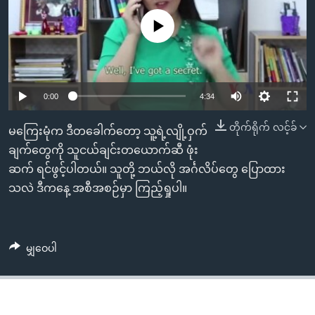
အ
သုတပဒေသာ အင်္ဂလိပ်စာ
ညွန်း
Learning English
No media source currently available
စာမျက်နှာ
သို့
ဗွီအိုအေ လူမှုကွန်ယက်များ
ကျော်
0:00
4:34
ကြည့်
ရန်
တိုက်ရိုက် လင့်ခ်
ဘာသာစကားများ
မကြေးမုံက ဒီတခေါက်တော့ သူ့ရဲ့လျို့ဝှက်
ရှာဖွေ
ချက်တွေကို သူငယ်ချင်းတယောက်ဆီ ဖုံး
ရန်
ဆက် ရင်ဖွင့်ပါတယ်။ သူတို့ ဘယ်လို အင်္ဂလိပ်တွေ ပြောထား
နေရာ
သလဲ ဒီကနေ့ အစီအစဉ်မှာ ကြည့်ရှုပါ။
သို့
ကျော်
ရန်
မျှဝေပါ