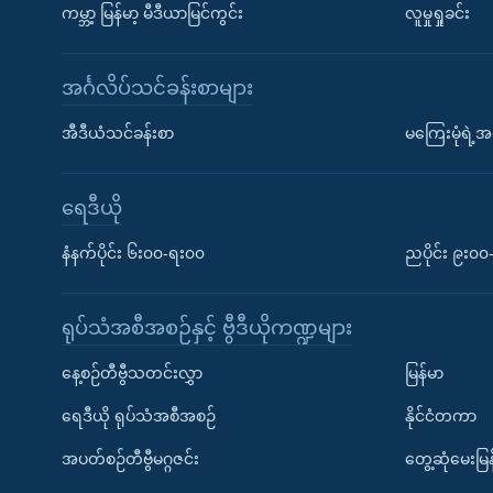
ကမ္ဘာ့ မြန်မာ့ မီဒီယာမြင်ကွင်း
လူမှုရှုခင်း
အင်္ဂလိပ်သင်ခန်းစာများ
အီဒီယံသင်ခန်းစာ
မကြေးမုံရဲ့အင
ရေဒီယို
နံနက်ပိုင်း ၆း၀၀-ရး၀၀
ညပိုင်း ၉း၀
ရုပ်သံအစီအစဉ်နှင့် ဗွီဒီယိုကဏ္ဍများ
နေ့စဉ်တီဗွီသတင်းလွှာ
မြန်မာ
ရေဒီယို ရုပ်သံအစီအစဉ်
နိုင်ငံတကာ
အပတ်စဉ်တီဗွီမဂ္ဂဇင်း
တွေ့ဆုံမေးမြန