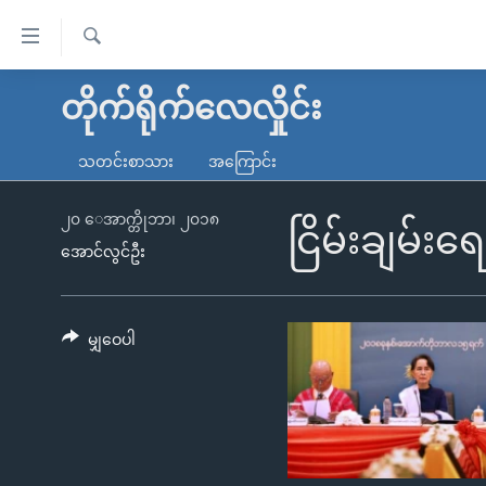
သုံး
ရ
ရှာဖွေ
လွယ်ကူ
မူလစာမျက်နှာ
တိုက်ရိုက်လေလှိုင်း
ရ
စေ
မြန်မာ
လာ
သတင်းစာသား
အကြောင်း
သည့်
ဒ်
ကမ္ဘာ့သတင်းများ
Link
ဗွီဒီယို
နိုင်ငံတကာ
၂၀ ေအာက္တိုဘာ၊ ၂၀၁၈
ငြိမ်းချမ်း
များ
အောင်လွင်ဦး
သတင်းလွတ်လပ်ခွင့်
အမေရိကန်
ပင်မ
ရပ်ဝန်းတခု လမ်းတခု အလွန်
တရုတ်
အကြောင်းအရာ
အင်္ဂလိပ်စာလေ့လာမယ်
အစ္စရေး-ပါလက်စတိုင်း
မျှဝေပါ
သို့
အပတ်စဉ်ကဏ္ဍများ
အမေရိကန်သုံးအီဒီယံ
ကျော်
ကြည့်
ရေဒီယိုနှင့်ရုပ်သံ အချက်အလက်များ
မကြေးမုံရဲ့ အင်္ဂလိပ်စာ
ရေဒီယို
ရန်
ရေဒီယို/တီဗွီအစီအစဉ်
ရုပ်ရှင်ထဲက အင်္ဂလိပ်စာ
တီဗွီ
ပင်မ