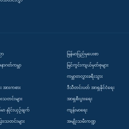
ပညာ
မြန်မာပြည်မှပေးစာ
အနာဂတ်ကမ္ဘာ
မြင်ကွင်းကျယ်မှတ်စုများ
ကမ္ဘာတလွှားခရီးသွား
း အားကစား
ဒီသီတင်းပတ် အာရှနိုင်ငံရေး
ားသတင်းများ
အာရှစီးပွားရေး
်မာ နှိုင်းယှဉ်ချက်
ကျန်းမာရေး
ပြားသတင်းများ
အမျိုးသမီးကဏ္ဍ