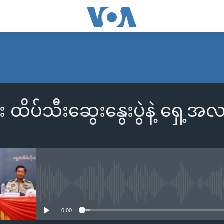
ရေး ထိပ်သီးဆွေးနွေးပွဲနဲ့ ရှ
No media source currently availa
0:00