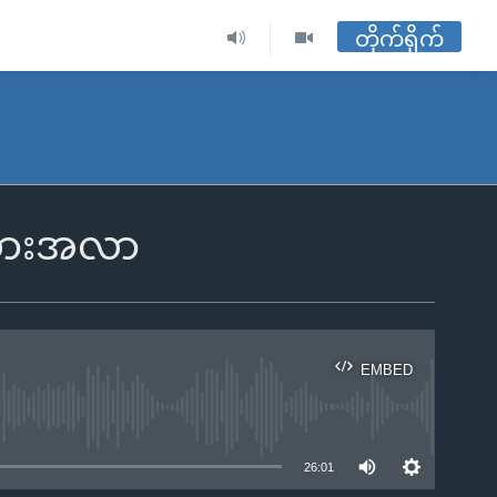
တိုက်ရိုက်
ေ့အလားအလာ
EMBED
ble
26:01