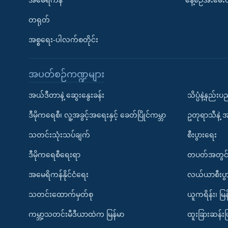
တရုတ်
အစ္စရေး-ပါလက်စတိုင်း
အပတ်စဉ်ကဏ္ဍများ
အယ်ဒီတာနဲ့ ဆွေးနွေးခန်း
သိပ္ပံနဲ့နည်း
ဒီမိုကရေစီ၊ လူ့အခွင့်အရေးနှင့် ခေတ်ပြိုင်ကမ္ဘာ
ဥတုရာသီနဲ့ 
သတင်းသုံးသပ်ချက်
စီးပွားရေး
ဒီမိုကရေစီရေးရာ
တပတ်အတွင်
အမေရိကန်နိုင်ငံရေး
လယ်ယာစီးပွ
သတင်းထောက်မှတ်စု
ယူကရိန်း၊ မြန
ကမ္ဘာ့သတင်းမီဒီယာထဲက မြန်မာ
ထူးခြားဆန်း