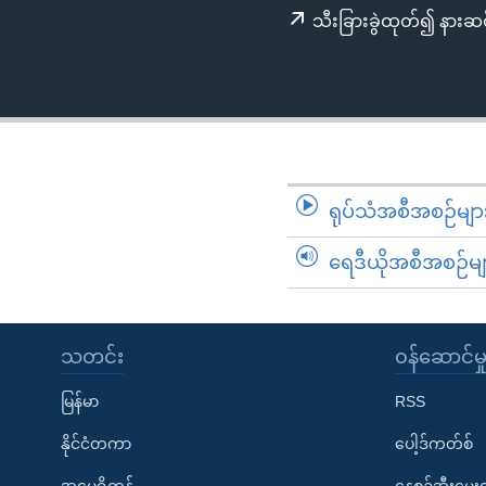
သုတပဒေသာ အင်္ဂလိပ်စာ
အ
သီးခြားခွဲထုတ်၍ နားဆင
ညွန်း
စာမျက်နှာ
သို့
ကျော်
ကြည့်
ရန်
ရုပ်သံအစီအစဉ်မျာ
ရှာဖွေ
ရန်
ရေဒီယိုအစီအစဉ်မျ
နေရာ
သို့
ကျော်
သတင်း
၀န်ဆောင်မှ
ရန်
မြန်မာ
RSS
နိုင်ငံတကာ
ပေါ့ဒ်ကတ်စ်
အမေရိကန်
နေ့စဉ်အီးမေ