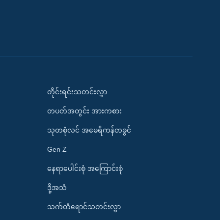
တိုင်းရင်းသတင်းလွှာ
တပတ်အတွင်း အားကစား
သုတစုံလင် အမေရိကန်တခွင်
Gen Z
နေရာပေါင်းစုံ အကြောင်းစုံ
ဒို့အသံ
သက်တံရောင်သတင်းလွှာ