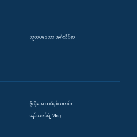
သုတပဒေသာ အင်္ဂလိပ်စာ
ဗွီအိုအေ တမိနစ်သတင်း
နော်သဇင်ရဲ့ Vlog