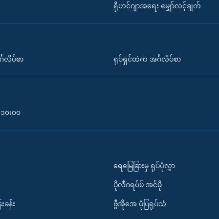
ရိုဟင်ဂျာအရေး မျှော်လင့်ချက်
်္ဂလိပ်စာ
ရုပ်ရှင်ထဲက အင်္ဂလိပ်စာ
၀-၁၀း၀၀
ရေမြေခြားမှ ရုပ်ပုံလွှာ
ပိုလီဂရပ်ဖ်.အင်ဖို
်းခန်း
ဗွီအိုအေ ပုံပြရုပ်သံ