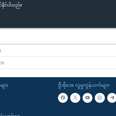
်နိုင်ပါသည်။
း
ား
ုများ
ဗွီအိုအေ လူမှုကွန်ယက်များ
းလ်သတင်းလွှာ