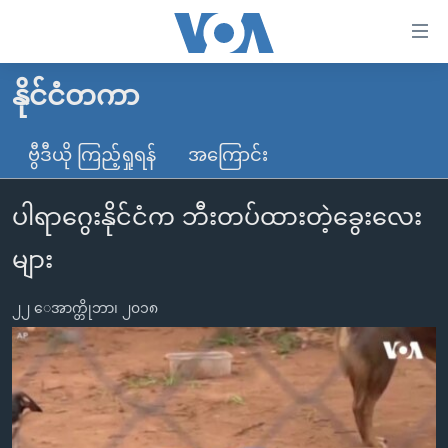
သုံး
ရ
လွယ်ကူ
နိုင်ငံတကာ
မူလစာမျက်နှာ
စေ
မြန်မာ
ဗွီဒီယို ကြည့်ရှုရန်
အကြောင်း
သည့်
ကမ္ဘာ့သတင်းများ
Link
ပါရာဂွေးနိုင်ငံက ဘီးတပ်ထားတဲ့ခွေးလေး
ဗွီဒီယို
နိုင်ငံတကာ
များ
သတင်းလွတ်လပ်ခွင့်
အမေရိကန်
များ
ပင်မ
ရပ်ဝန်းတခု လမ်းတခု အလွန်
တရုတ်
အကြောင်းအရာ
၂၂ ေအာက္တိုဘာ၊ ၂၀၁၈
သို့
အင်္ဂလိပ်စာလေ့လာမယ်
အစ္စရေး-ပါလက်စတိုင်း
ကျော်
အပတ်စဉ်ကဏ္ဍများ
အမေရိကန်သုံးအီဒီယံ
ကြည့်
ရေဒီယိုနှင့်ရုပ်သံ အချက်အလက်များ
မကြေးမုံရဲ့ အင်္ဂလိပ်စာ
ရေဒီယို
ရန်
ပင်မ
ရေဒီယို/တီဗွီအစီအစဉ်
ရုပ်ရှင်ထဲက အင်္ဂလိပ်စာ
တီဗွီ