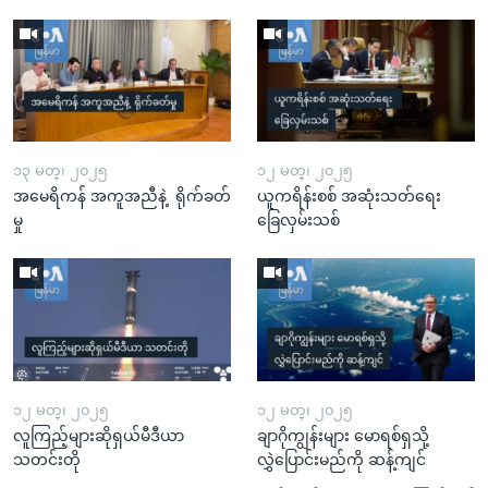
၁၃ မတ္၊ ၂၀၂၅
၁၂ မတ္၊ ၂၀၂၅
အမေရိကန် အကူအညီနဲ့ ရိုက်ခတ်
ယူကရိန်းစစ် အဆုံးသတ်ရေး
မှု
ခြေလှမ်းသစ်
၁၂ မတ္၊ ၂၀၂၅
၁၂ မတ္၊ ၂၀၂၅
လူကြည့်များဆိုရှယ်မီဒီယာ
ချာဂိုကျွန်းများ မောရစ်ရှသို့
သတင်းတို
လွှဲပြောင်းမည်ကို ဆန့်ကျင်