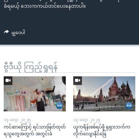
ခံရမယ့် ဘေးကကယ်တင်ပေးနေတာပါ။
မျှဝေပါ
ဗွီဒီယို ကြည့်ရှုရန်
၁၄ မတ္၊ ၂၀၂၅
၁၃ မတ္၊ ၂၀၂၅
ကင်ဆာကြောင့် ရင်သားဖြတ်ထုတ်
ယူကရိန်းစစ်ရပ်ဖို့ ရုရှားဘက်က
ရသူတွေအတွက် အတွင်းခံ
လိုက်လျောနိုင်ခြေ