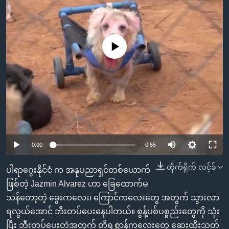
အ
သုတပဒေသာ အင်္ဂလိပ်စာ
ညွန်း
Learning English
စာမျက်နှာ
သို့
ဗွီအိုအေ လူမှုကွန်ယက်များ
No media source currently available
ကျော်
ကြည့်
ရန်
ဘာသာစကားများ
ရှာဖွေ
ရန်
နေရာ
သို့
0:00
0:55
ကျော်
တိုက်ရိုက် လင့်ခ်
ရန်
ပါရာဂွေးနိုင်ငံ က အနုပညာရှင်တစ်ယောက်
ဖြစ်တဲ့ Jazmin Alvarez ဟာ ခြေထောက်မ
သန်တော့တဲ့ ခွေးကလေး၊ ကြောင်ကလေးတွေ အတွက် သွားလာ
ရလွယ်အောင် ဘီးတပ်ပေးနေပါတယ်။ စွန့်ပစ်ပစ္စည်းတွေကို သုံး
ပြီး ဘီးတပ်ပေးတဲ့အတွက် တိရစ္ဆာန်ကလေးတွေ ဆေးထိုးသတ်