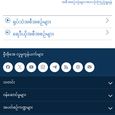
အစီအစဉ်တွဲများအားလုံးကြည့်ရှုရန်
ရုပ်သံအစီအစဉ်များ
ရေဒီယိုအစီအစဉ်များ
ဗွီအိုအေ လူမှုကွန်ယက်များ
သတင်း
၀န်ဆောင်မှုများ
အပတ်စဉ်ကဏ္ဍများ