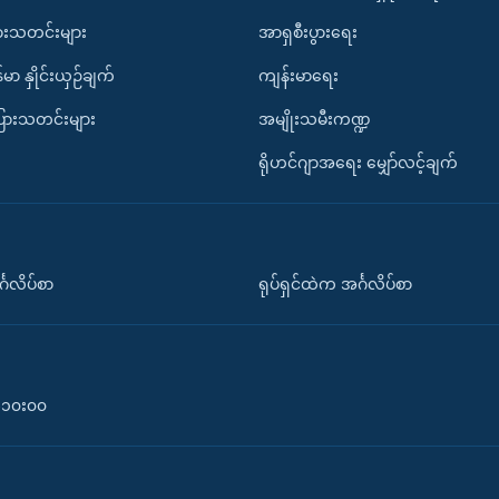
ားသတင်းများ
အာရှစီးပွားရေး
်မာ နှိုင်းယှဉ်ချက်
ကျန်းမာရေး
ပြားသတင်းများ
အမျိုးသမီးကဏ္ဍ
ရိုဟင်ဂျာအရေး မျှော်လင့်ချက်
်္ဂလိပ်စာ
ရုပ်ရှင်ထဲက အင်္ဂလိပ်စာ
၀-၁၀း၀၀