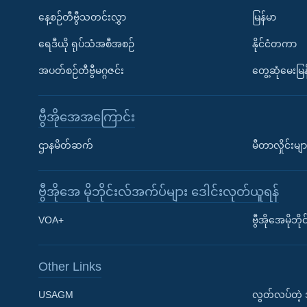
နေ့စဉ်တီဗွီသတင်းလွှာ
မြန်မာ
ရေဒီယို ရုပ်သံအစီအစဉ်
နိုင်ငံတကာ
အပတ်စဉ်တီဗွီမဂ္ဂဇင်း
တွေ့ဆုံမေးမြန
ဗွီအိုအေအကြောင်း
ဌာနမိတ်ဆက်
မီတာလှိုင်းမျာ
ဗွီအိုအေ မိုဘိုင်းလ်အက်ပ်များ ဒေါင်းလုတ်ယူရန်
Learning English
VOA+
ဗွီအိုအေမိုဘ
ဗွီအိုအေ လူမှုကွန်ယက်များ
Other Links
USAGM
လွတ်လပ်တဲ့