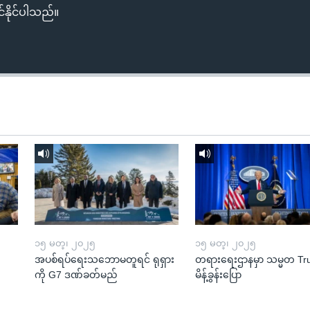
်နိုင်ပါသည်။
၁၅ မတ္၊ ၂၀၂၅
၁၅ မတ္၊ ၂၀၂၅
အပစ်ရပ်ရေးသဘောမတူရင် ရုရှား
တရားရေးဌာနမှာ သမ္မတ T
ကို G7 ဒဏ်ခတ်မည်
မိန့်ခွန်းပြော