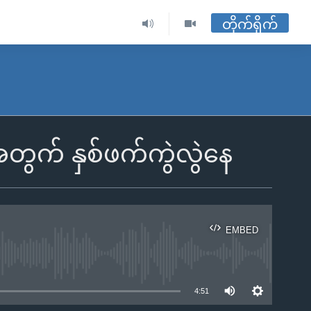
တိုက်ရိုက်
တွက် နှစ်ဖက်ကွဲလွဲနေ
EMBED
ble
4:51