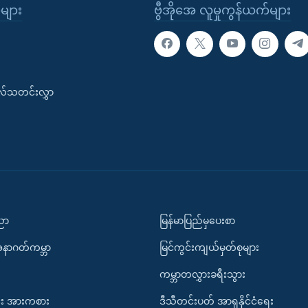
ုများ
ဗွီအိုအေ လူမှုကွန်ယက်များ
းလ်သတင်းလွှာ
ပညာ
မြန်မာပြည်မှပေးစာ
အနာဂတ်ကမ္ဘာ
မြင်ကွင်းကျယ်မှတ်စုများ
ကမ္ဘာတလွှားခရီးသွား
း အားကစား
ဒီသီတင်းပတ် အာရှနိုင်ငံရေး