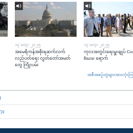
၁၄ မတ္၊ ၂၀၂၅
၁၄ မတ္၊ ၂၀၂၅
အမေရိကန်အစိုးရဆက်လက်
ကုလအတွင်းရေးမှူးချုပ် Co
လည်ပတ်ရေး လွှတ်တော်အမတ်
Bazar ရောက်
တွေ ကြိုးပမ်း
အစီအစဉ်တွဲများအားလုံးကြည့
း
ား