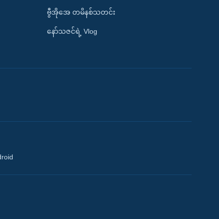
ဗွီအိုအေ တမိနစ်သတင်း
နော်သဇင်ရဲ့ Vlog
droid