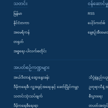
သတင်း
၀န်ဆောင်မှ
မြန်မာ
RSS
နိုင်ငံတကာ
ပေါ့ဒ်ကတ်စ်
အမေရိကန်
နေ့စဉ်အီးမေ
တရုတ်
အစ္စရေး-ပါလက်စတိုင်း
အပတ်စဉ်ကဏ္ဍများ
အယ်ဒီတာနဲ့ ဆွေးနွေးခန်း
သိပ္ပံနဲ့နည်း
ဒီမိုကရေစီ၊ လူ့အခွင့်အရေးနှင့် ခေတ်ပြိုင်ကမ္ဘာ
ဥတုရာသီနဲ့ 
သတင်းသုံးသပ်ချက်
စီးပွားရေး
ဒီမိုကရေစီရေးရာ
တပတ်အတွင်