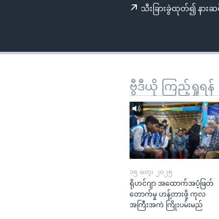
သုတပဒေသာ အင်္ဂလိပ်စာ
အ
သီးခြားခွဲထုတ်၍ နားဆင
ညွန်း
စာမျက်နှာ
သို့
ကျော်
ကြည့်
ရန်
ဗွီဒီယို ကြည့်ရှုရန်
ရှာဖွေ
ရန်
နေရာ
သို့
ကျော်
ရန်
၁၅ မတ္၊ ၂၀၂၅
ရိုဟင်ဂျာ အထောက်အပံ့ဖြတ်
တောက်မှု ဟန့်တားဖို့ ကုလ
အကြီးအကဲ ကြိုးပမ်းမည်