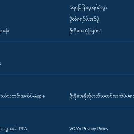
ရေမြေခြားမှ ရုပ်ပုံလွှာ
ပိုလီဂရပ်ဖ်.အင်ဖို
်းခန်း
ဗွီအိုအေ ပုံပြရုပ်သံ
း
ိုင်းလ်သတင်းအက်ပ်-Apple
ဗွီအိုအေမိုဘိုင်းလ်သတင်းအက်ပ်-An
 အာရှအသံ RFA
VOA's Privacy Policy