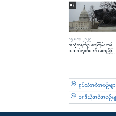
၁၅ မတ္၊ ၂၀၂၅
အသုံးစရိတ်ဥပဒေကြမ်း ကန်
အထက်လွှတ်တော် အတည်ပြု
ရုပ်သံအစီအစဉ်မျာ
ရေဒီယိုအစီအစဉ်မျ