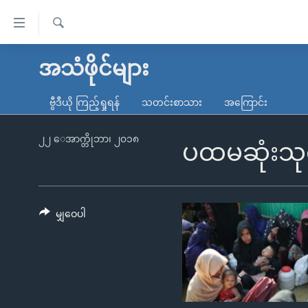
သုံး
ရ
ရှာဖွေ
လွယ်ကူ
မူလစာမျက်နှာ
အသံဖိုင်များ
ရ
စေ
မြန်မာ
လာ
ဗွီဒီယို ကြည့်ရှုရန်
သတင်းစာသား
အကြောင်း
သည့်
ဒ်
ကမ္ဘာ့သတင်းများ
Link
ဗွီဒီယို
နိုင်ငံတကာ
၂၂ ေအာက္တိုဘာ၊ ၂၀၁၈
ပထမဆုံးသုတ
များ
သတင်းလွတ်လပ်ခွင့်
အမေရိကန်
ပင်မ
ရပ်ဝန်းတခု လမ်းတခု အလွန်
တရုတ်
အကြောင်းအရာ
အင်္ဂလိပ်စာလေ့လာမယ်
အစ္စရေး-ပါလက်စတိုင်း
မျှဝေပါ
သို့
အပတ်စဉ်ကဏ္ဍများ
အမေရိကန်သုံးအီဒီယံ
ကျော်
ကြည့်
ရေဒီယိုနှင့်ရုပ်သံ အချက်အလက်များ
မကြေးမုံရဲ့ အင်္ဂလိပ်စာ
ရေဒီယို
ရန်
ရေဒီယို/တီဗွီအစီအစဉ်
ရုပ်ရှင်ထဲက အင်္ဂလိပ်စာ
တီဗွီ
ပင်မ