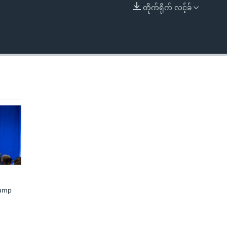
တိုက်ရိုက် လင့်ခ်
EMBED
rump