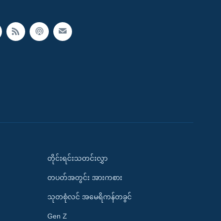
တိုင်းရင်းသတင်းလွှာ
တပတ်အတွင်း အားကစား
သုတစုံလင် အမေရိကန်တခွင်
Gen Z