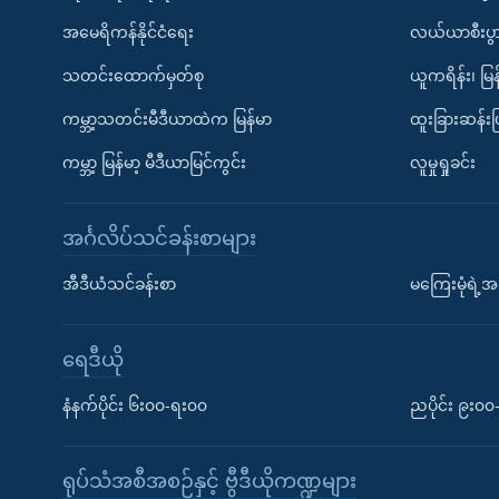
အမေရိကန်နိုင်ငံရေး
လယ်ယာစီးပွ
သတင်းထောက်မှတ်စု
ယူကရိန်း၊ မြန
ကမ္ဘာ့သတင်းမီဒီယာထဲက မြန်မာ
ထူးခြားဆန်း
ကမ္ဘာ့ မြန်မာ့ မီဒီယာမြင်ကွင်း
လူမှုရှုခင်း
အင်္ဂလိပ်သင်ခန်းစာများ
အီဒီယံသင်ခန်းစာ
မကြေးမုံရဲ့အင
ရေဒီယို
နံနက်ပိုင်း ၆း၀၀-ရး၀၀
ညပိုင်း ၉း၀
ရုပ်သံအစီအစဉ်နှင့် ဗွီဒီယိုကဏ္ဍများ