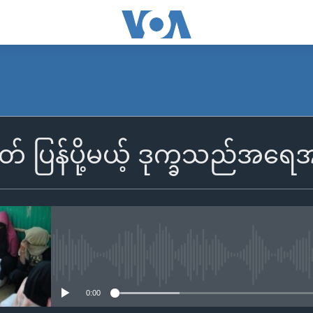
် ပြန်ပို့မယ့် ဒုက္ခသည်အရေအ
No media source currently availa
0:00