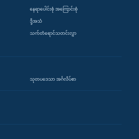
နေရာပေါင်းစုံ အကြောင်းစုံ
ဒို့အသံ
သက်တံရောင်သတင်းလွှာ
သုတပဒေသာ အင်္ဂလိပ်စာ