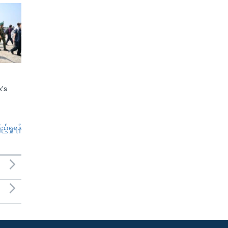
x's
်ရှုရန်