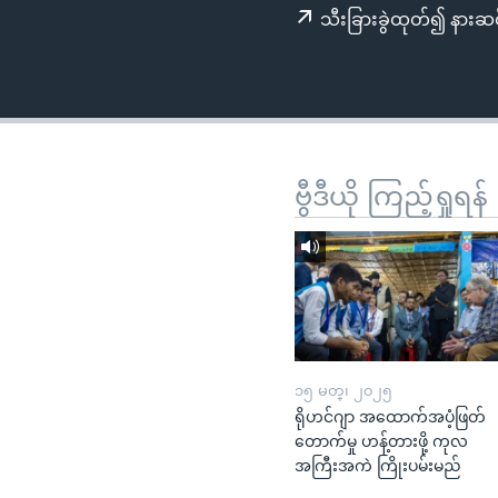
သုတပဒေသာ အင်္ဂလိပ်စာ
အ
သီးခြားခွဲထုတ်၍ နားဆင
ညွန်း
စာမျက်နှာ
သို့
ကျော်
ကြည့်
ရန်
ဗွီဒီယို ကြည့်ရှုရန်
ရှာဖွေ
ရန်
နေရာ
သို့
ကျော်
ရန်
၁၅ မတ္၊ ၂၀၂၅
ရိုဟင်ဂျာ အထောက်အပံ့ဖြတ်
တောက်မှု ဟန့်တားဖို့ ကုလ
အကြီးအကဲ ကြိုးပမ်းမည်