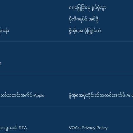
ရေမြေခြားမှ ရုပ်ပုံလွှာ
ပိုလီဂရပ်ဖ်.အင်ဖို
်းခန်း
ဗွီအိုအေ ပုံပြရုပ်သံ
း
ိုင်းလ်သတင်းအက်ပ်-Apple
ဗွီအိုအေမိုဘိုင်းလ်သတင်းအက်ပ်-An
 အာရှအသံ RFA
VOA's Privacy Policy