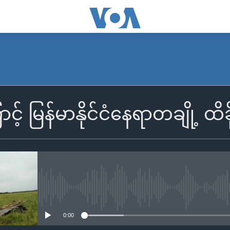
ောင့် မြန်မာနိုင်ငံနေရာတချို့ ထိ
No media source currently availa
0:00