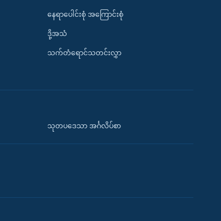
နေရာပေါင်းစုံ အကြောင်းစုံ
ဒို့အသံ
သက်တံရောင်သတင်းလွှာ
သုတပဒေသာ အင်္ဂလိပ်စာ