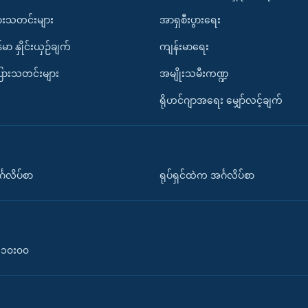
ားသတင်းများ
အာရှစီးပွားရေး
်မာ နှိုင်းယှဉ်ချက်
ကျန်းမာရေး
ပြားသတင်းများ
အမျိုးသမီးကဏ္ဍ
ရိုဟင်ဂျာအရေး မျှော်လင့်ချက်
်္ဂလိပ်စာ
ရုပ်ရှင်ထဲက အင်္ဂလိပ်စာ
၀-၁၀း၀၀