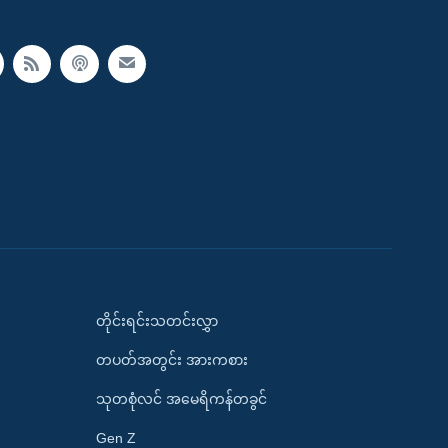
တိုင်းရင်းသတင်းလွှာ
တပတ်အတွင်း အားကစား
သုတစုံလင် အမေရိကန်တခွင်
Gen Z