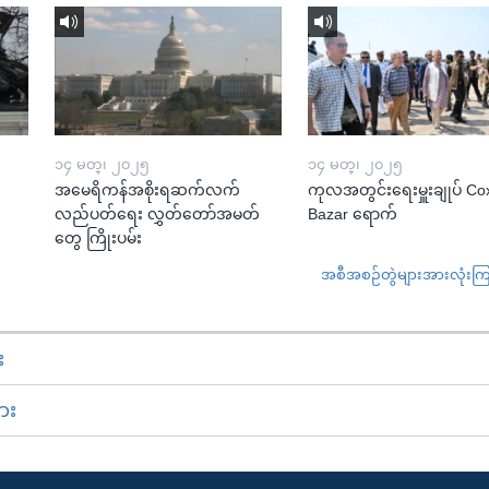
၁၄ မတ္၊ ၂၀၂၅
၁၄ မတ္၊ ၂၀၂၅
အမေရိကန်အစိုးရဆက်လက်
ကုလအတွင်းရေးမှူးချုပ် Co
လည်ပတ်ရေး လွှတ်တော်အမတ်
Bazar ရောက်
တွေ ကြိုးပမ်း
အစီအစဉ်တွဲများအားလုံးကြည့
း
ား