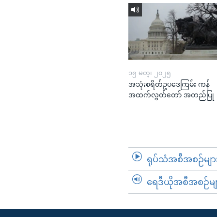
၁၅ မတ္၊ ၂၀၂၅
အသုံးစရိတ်ဥပဒေကြမ်း ကန်
အထက်လွှတ်တော် အတည်ပြု
ရုပ်သံအစီအစဉ်မျာ
ရေဒီယိုအစီအစဉ်မျ