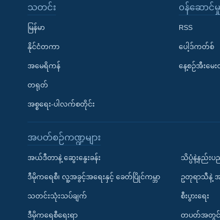
သတင်း
၀န်ဆောင်မှ
မြန်မာ
RSS
နိုင်ငံတကာ
ပေါ့ဒ်ကတ်စ်
အမေရိကန်
နေ့စဉ်အီးမေ
တရုတ်
အစ္စရေး-ပါလက်စတိုင်း
အပတ်စဉ်ကဏ္ဍများ
အယ်ဒီတာနဲ့ ဆွေးနွေးခန်း
သိပ္ပံနဲ့နည်း
ဒီမိုကရေစီ၊ လူ့အခွင့်အရေးနှင့် ခေတ်ပြိုင်ကမ္ဘာ
ဥတုရာသီနဲ့ 
သတင်းသုံးသပ်ချက်
စီးပွားရေး
ဒီမိုကရေစီရေးရာ
တပတ်အတွင်