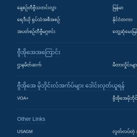
နေ့စဉ်တီဗွီသတင်းလွှာ
မြန်မာ
ရေဒီယို ရုပ်သံအစီအစဉ်
နိုင်ငံတကာ
အပတ်စဉ်တီဗွီမဂ္ဂဇင်း
တွေ့ဆုံမေးမြန
ဗွီအိုအေအကြောင်း
ဌာနမိတ်ဆက်
မီတာလှိုင်းမျာ
ဗွီအိုအေ မိုဘိုင်းလ်အက်ပ်များ ဒေါင်းလုတ်ယူရန်
Learning English
VOA+
ဗွီအိုအေမိုဘ
ဗွီအိုအေ လူမှုကွန်ယက်များ
Other Links
USAGM
လွတ်လပ်တဲ့