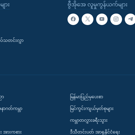
ုများ
ဗွီအိုအေ လူမှုကွန်ယက်များ
းလ်သတင်းလွှာ
ပညာ
မြန်မာပြည်မှပေးစာ
အနာဂတ်ကမ္ဘာ
မြင်ကွင်းကျယ်မှတ်စုများ
ကမ္ဘာတလွှားခရီးသွား
း အားကစား
ဒီသီတင်းပတ် အာရှနိုင်ငံရေး