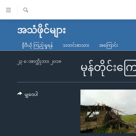
သုံး
ရ
ရှာဖွေ
လွယ်ကူ
မူလစာမျက်နှာ
အသံဖိုင်များ
ရ
စေ
မြန်မာ
လာ
ဗွီဒီယို ကြည့်ရှုရန်
သတင်းစာသား
အကြောင်း
သည့်
ဒ်
ကမ္ဘာ့သတင်းများ
Link
ဗွီဒီယို
နိုင်ငံတကာ
၂၃ ေအာက္တိုဘာ၊ ၂၀၁၈
မုန်တိုင်းကြ
များ
သတင်းလွတ်လပ်ခွင့်
အမေရိကန်
ပင်မ
ရပ်ဝန်းတခု လမ်းတခု အလွန်
တရုတ်
အကြောင်းအရာ
အင်္ဂလိပ်စာလေ့လာမယ်
အစ္စရေး-ပါလက်စတိုင်း
မျှဝေပါ
သို့
အပတ်စဉ်ကဏ္ဍများ
အမေရိကန်သုံးအီဒီယံ
ကျော်
ကြည့်
ရေဒီယိုနှင့်ရုပ်သံ အချက်အလက်များ
မကြေးမုံရဲ့ အင်္ဂလိပ်စာ
ရေဒီယို
ရန်
ရေဒီယို/တီဗွီအစီအစဉ်
ရုပ်ရှင်ထဲက အင်္ဂလိပ်စာ
တီဗွီ
ပင်မ