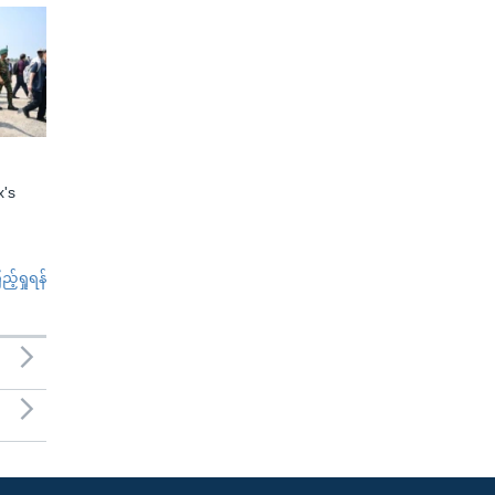
x's
်ရှုရန်