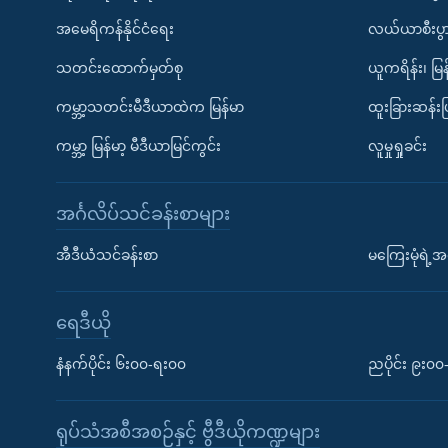
အမေရိကန်နိုင်ငံရေး
လယ်ယာစီးပွ
သတင်းထောက်မှတ်စု
ယူကရိန်း၊ မြန
ကမ္ဘာ့သတင်းမီဒီယာထဲက မြန်မာ
ထူးခြားဆန်း
ကမ္ဘာ့ မြန်မာ့ မီဒီယာမြင်ကွင်း
လူမှုရှုခင်း
အင်္ဂလိပ်သင်ခန်းစာများ
အီဒီယံသင်ခန်းစာ
မကြေးမုံရဲ့အင
ရေဒီယို
နံနက်ပိုင်း ၆း၀၀-ရး၀၀
ညပိုင်း ၉း၀
ရုပ်သံအစီအစဉ်နှင့် ဗွီဒီယိုကဏ္ဍများ