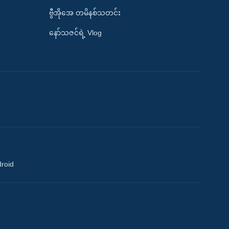
ဗွီအိုအေ တမိနစ်သတင်း
နော်သဇင်ရဲ့ Vlog
droid