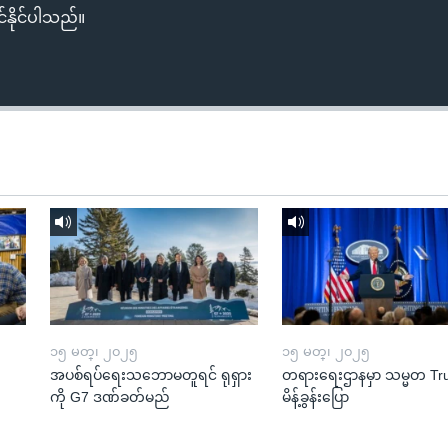
်နိုင်ပါသည်။
၁၅ မတ္၊ ၂၀၂၅
၁၅ မတ္၊ ၂၀၂၅
အပစ်ရပ်ရေးသဘောမတူရင် ရုရှား
တရားရေးဌာနမှာ သမ္မတ T
ကို G7 ဒဏ်ခတ်မည်
မိန့်ခွန်းပြော