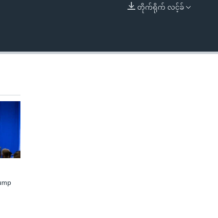
တိုက်ရိုက် လင့်ခ်
EMBED
rump