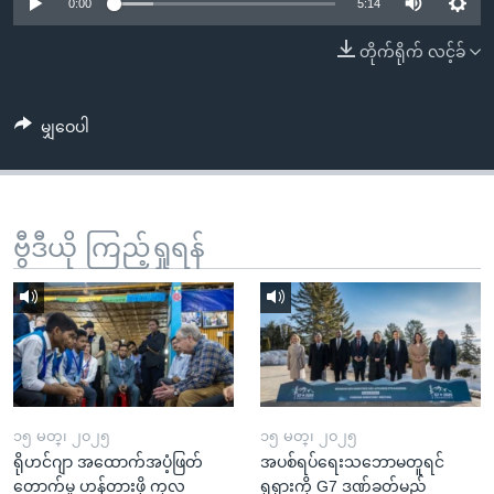
အ
0:00
5:14
သုတပဒေသာ အင်္ဂလိပ်စာ
ညွန်း
Learning English
တိုက်ရိုက် လင့်ခ်
စာမျက်နှာ
သို့
ဗွီအိုအေ လူမှုကွန်ယက်များ
ကျော်
မျှဝေပါ
ကြည့်
ရန်
ဘာသာစကားများ
ရှာဖွေ
ဗွီဒီယို ကြည့်ရှုရန်
ရန်
နေရာ
သို့
ကျော်
ရန်
၁၅ မတ္၊ ၂၀၂၅
၁၅ မတ္၊ ၂၀၂၅
ရိုဟင်ဂျာ အထောက်အပံ့ဖြတ်
အပစ်ရပ်ရေးသဘောမတူရင်
တောက်မှု ဟန့်တားဖို့ ကုလ
ရုရှားကို G7 ဒဏ်ခတ်မည်