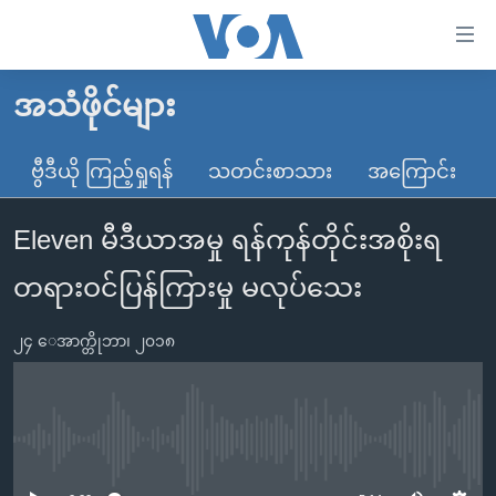
သုံး
ရ
လွယ်ကူ
အသံဖိုင်များ
မူလစာမျက်နှာ
စေ
မြန်မာ
ဗွီဒီယို ကြည့်ရှုရန်
သတင်းစာသား
အကြောင်း
သည့်
ကမ္ဘာ့သတင်းများ
Link
Eleven မီဒီယာအမှု ရန်ကုန်တိုင်းအစိုးရ
ဗွီဒီယို
နိုင်ငံတကာ
များ
သတင်းလွတ်လပ်ခွင့်
အမေရိကန်
တရားဝင်ပြန်ကြားမှု မလုပ်သေး
ပင်မ
ရပ်ဝန်းတခု လမ်းတခု အလွန်
တရုတ်
အကြောင်းအရာ
၂၄ ေအာက္တိုဘာ၊ ၂၀၁၈
သို့
အင်္ဂလိပ်စာလေ့လာမယ်
အစ္စရေး-ပါလက်စတိုင်း
ကျော်
အပတ်စဉ်ကဏ္ဍများ
အမေရိကန်သုံးအီဒီယံ
ကြည့်
ရေဒီယိုနှင့်ရုပ်သံ အချက်အလက်များ
မကြေးမုံရဲ့ အင်္ဂလိပ်စာ
ရေဒီယို
ရန်
No media source currently available
ပင်မ
ရေဒီယို/တီဗွီအစီအစဉ်
ရုပ်ရှင်ထဲက အင်္ဂလိပ်စာ
တီဗွီ