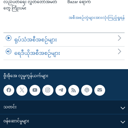
လည်ပတ်ရေး လွှတ်တော်အမတ်
Bazar ရောက်
တွေ ကြိုးပမ်း
အစီအစဉ်တွဲများအားလုံးကြည့်ရှုရန်
ရုပ်သံအစီအစဉ်များ
ရေဒီယိုအစီအစဉ်များ
ဗွီအိုအေ လူမှုကွန်ယက်များ
သတင်း
၀န်ဆောင်မှုများ