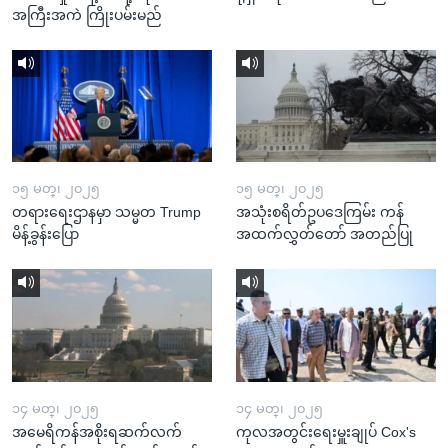
အကြီးအကဲ ကြိုးပမ်းမည်
၁၅ မတ္၊ ၂၀၂၅
၁၅ မတ္၊ ၂၀၂၅
တရားရေးဌာနမှာ သမ္မတ Trump
အသုံးစရိတ်ဥပဒေကြမ်း ကန်
မိန့်ခွန်းပြော
အထက်လွှတ်တော် အတည်ပြု
၁၄ မတ္၊ ၂၀၂၅
၁၄ မတ္၊ ၂၀၂၅
အမေရိကန်အစိုးရဆက်လက်
ကုလအတွင်းရေးမှူးချုပ် Cox's