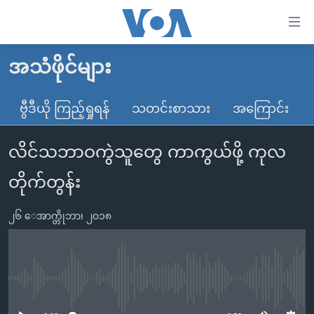
သုံး
ရ
လွယ်ကူ
အသံဖိုင်များ
မူလစာမျက်နှာ
စေ
မြန်မာ
ဗွီဒီယို ကြည့်ရှုရန်
သတင်းစာသား
အကြောင်း
သည့်
ကမ္ဘာ့သတင်းများ
Link
လိင်သဘာဝကွဲသူတွေ ကာကွယ်ဖို့ ကုလ
ဗွီဒီယို
နိုင်ငံတကာ
များ
သတင်းလွတ်လပ်ခွင့်
အမေရိကန်
တိုက်တွန်း
ပင်မ
ရပ်ဝန်းတခု လမ်းတခု အလွန်
တရုတ်
အကြောင်းအရာ
၂၆ ေအာက္တိုဘာ၊ ၂၀၁၈
သို့
အင်္ဂလိပ်စာလေ့လာမယ်
အစ္စရေး-ပါလက်စတိုင်း
ကျော်
အပတ်စဉ်ကဏ္ဍများ
အမေရိကန်သုံးအီဒီယံ
ကြည့်
ရေဒီယိုနှင့်ရုပ်သံ အချက်အလက်များ
မကြေးမုံရဲ့ အင်္ဂလိပ်စာ
ရေဒီယို
ရန်
No media source currently available
ပင်မ
ရေဒီယို/တီဗွီအစီအစဉ်
ရုပ်ရှင်ထဲက အင်္ဂလိပ်စာ
တီဗွီ