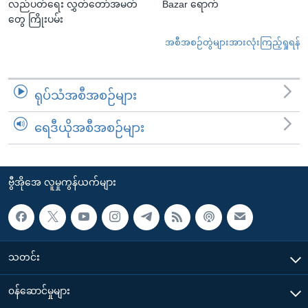
လည်ပတ်ရေး လွှတ်တော်အမတ်
Bazar ရောက်
တွေ ကြိုးပမ်း
အစီအစဉ်တွဲများအားလုံးကြည့်ရှုရန်
ရုပ်သံအစီအစဉ်များ
ရေဒီယိုအစီအစဉ်များ
ဗွီအိုအေ လူမှုကွန်ယက်များ
သတင်း
၀န်ဆောင်မှုများ