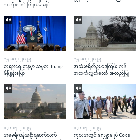
အကြီးအကဲ ကြိုးပမ်းမည်
၁၅ မတ္၊ ၂၀၂၅
၁၅ မတ္၊ ၂၀၂၅
တရားရေးဌာနမှာ သမ္မတ Trump
အသုံးစရိတ်ဥပဒေကြမ်း ကန်
မိန့်ခွန်းပြော
အထက်လွှတ်တော် အတည်ပြု
၁၄ မတ္၊ ၂၀၂၅
၁၄ မတ္၊ ၂၀၂၅
အမေရိကန်အစိုးရဆက်လက်
ကုလအတွင်းရေးမှူးချုပ် Cox's