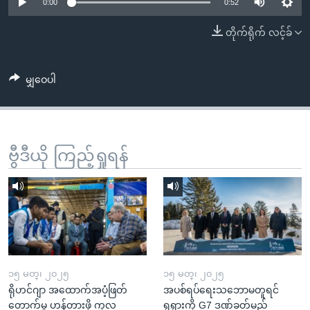
အ
0:00
0:52
သုတပဒေသာ အင်္ဂလိပ်စာ
ညွန်း
Learning English
တိုက်ရိုက် လင့်ခ်
စာမျက်နှာ
သို့
ဗွီအိုအေ လူမှုကွန်ယက်များ
ကျော်
မျှဝေပါ
ကြည့်
ရန်
ဘာသာစကားများ
ရှာဖွေ
ဗွီဒီယို ကြည့်ရှုရန်
ရန်
နေရာ
သို့
ကျော်
ရန်
၁၅ မတ္၊ ၂၀၂၅
၁၅ မတ္၊ ၂၀၂၅
ရိုဟင်ဂျာ အထောက်အပံ့ဖြတ်
အပစ်ရပ်ရေးသဘောမတူရင်
တောက်မှု ဟန့်တားဖို့ ကုလ
ရုရှားကို G7 ဒဏ်ခတ်မည်