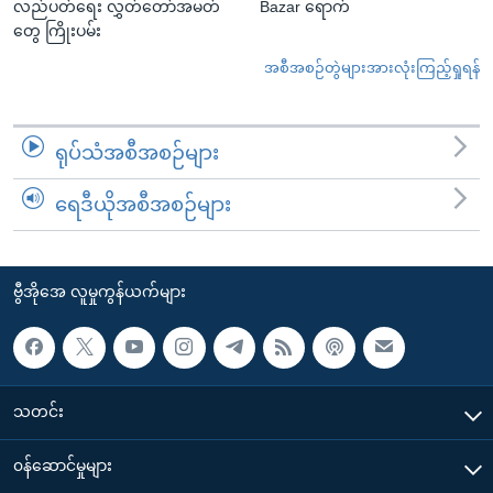
လည်ပတ်ရေး လွှတ်တော်အမတ်
Bazar ရောက်
တွေ ကြိုးပမ်း
အစီအစဉ်တွဲများအားလုံးကြည့်ရှုရန်
ရုပ်သံအစီအစဉ်များ
ရေဒီယိုအစီအစဉ်များ
ဗွီအိုအေ လူမှုကွန်ယက်များ
သတင်း
၀န်ဆောင်မှုများ