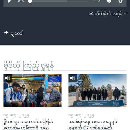
အ
0:00
1:03
သုတပဒေသာ အင်္ဂလိပ်စာ
ညွန်း
Learning English
တိုက်ရိုက် လင့်ခ်
စာမျက်နှာ
သို့
ဗွီအိုအေ လူမှုကွန်ယက်များ
ကျော်
မျှဝေပါ
ကြည့်
ရန်
ဘာသာစကားများ
ရှာဖွေ
ဗွီဒီယို ကြည့်ရှုရန်
ရန်
နေရာ
သို့
ကျော်
ရန်
၁၅ မတ္၊ ၂၀၂၅
၁၅ မတ္၊ ၂၀၂၅
ရိုဟင်ဂျာ အထောက်အပံ့ဖြတ်
အပစ်ရပ်ရေးသဘောမတူရင်
တောက်မှု ဟန့်တားဖို့ ကုလ
ရုရှားကို G7 ဒဏ်ခတ်မည်