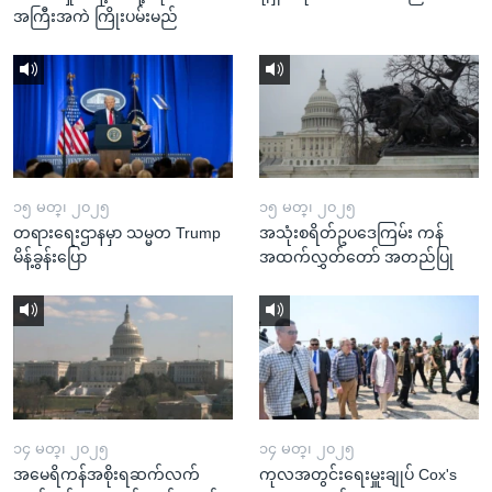
အကြီးအကဲ ကြိုးပမ်းမည်
၁၅ မတ္၊ ၂၀၂၅
၁၅ မတ္၊ ၂၀၂၅
တရားရေးဌာနမှာ သမ္မတ Trump
အသုံးစရိတ်ဥပဒေကြမ်း ကန်
မိန့်ခွန်းပြော
အထက်လွှတ်တော် အတည်ပြု
၁၄ မတ္၊ ၂၀၂၅
၁၄ မတ္၊ ၂၀၂၅
အမေရိကန်အစိုးရဆက်လက်
ကုလအတွင်းရေးမှူးချုပ် Cox's