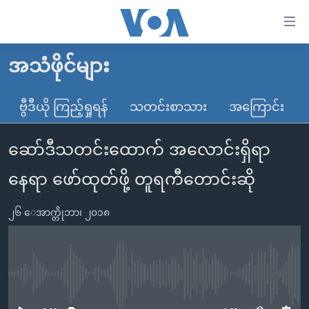
သုံး
ရ
လွယ်ကူ
အသံဖိုင်များ
မူလစာမျက်နှာ
စေ
မြန်မာ
ဗွီဒီယို ကြည့်ရှုရန်
သတင်းစာသား
အကြောင်း
သည့်
ကမ္ဘာ့သတင်းများ
Link
ဆော်ဒီသတင်းထောက် အလောင်းရှိရာ
ဗွီဒီယို
နိုင်ငံတကာ
များ
သတင်းလွတ်လပ်ခွင့်
အမေရိကန်
နေရာ ဖော်ထုတ်ဖို့ တူရကီတောင်းဆို
ပင်မ
ရပ်ဝန်းတခု လမ်းတခု အလွန်
တရုတ်
အကြောင်းအရာ
၂၆ ေအာက္တိုဘာ၊ ၂၀၁၈
သို့
အင်္ဂလိပ်စာလေ့လာမယ်
အစ္စရေး-ပါလက်စတိုင်း
ကျော်
အပတ်စဉ်ကဏ္ဍများ
အမေရိကန်သုံးအီဒီယံ
ကြည့်
ရေဒီယိုနှင့်ရုပ်သံ အချက်အလက်များ
မကြေးမုံရဲ့ အင်္ဂလိပ်စာ
ရေဒီယို
ရန်
No media source currently available
ပင်မ
ရေဒီယို/တီဗွီအစီအစဉ်
ရုပ်ရှင်ထဲက အင်္ဂလိပ်စာ
တီဗွီ