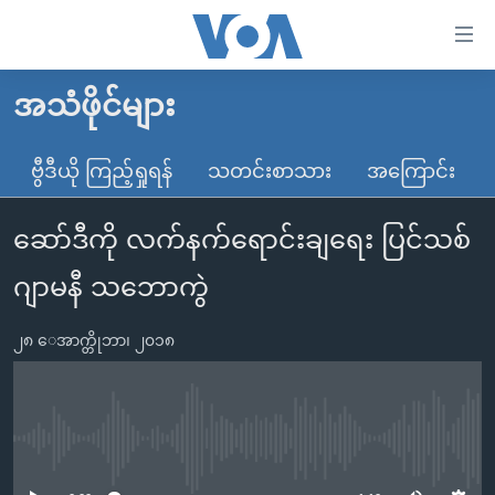
သုံး
ရ
လွယ်ကူ
အသံဖိုင်များ
မူလစာမျက်နှာ
စေ
မြန်မာ
ဗွီဒီယို ကြည့်ရှုရန်
သတင်းစာသား
အကြောင်း
သည့်
ကမ္ဘာ့သတင်းများ
Link
ဆော်ဒီကို လက်နက်ရောင်းချရေး ပြင်သစ်
ဗွီဒီယို
နိုင်ငံတကာ
များ
သတင်းလွတ်လပ်ခွင့်
အမေရိကန်
ဂျာမနီ သဘောကွဲ
ပင်မ
ရပ်ဝန်းတခု လမ်းတခု အလွန်
တရုတ်
အကြောင်းအရာ
၂၈ ေအာက္တိုဘာ၊ ၂၀၁၈
သို့
အင်္ဂလိပ်စာလေ့လာမယ်
အစ္စရေး-ပါလက်စတိုင်း
ကျော်
အပတ်စဉ်ကဏ္ဍများ
အမေရိကန်သုံးအီဒီယံ
ကြည့်
ရေဒီယိုနှင့်ရုပ်သံ အချက်အလက်များ
မကြေးမုံရဲ့ အင်္ဂလိပ်စာ
ရေဒီယို
ရန်
No media source currently available
ပင်မ
ရေဒီယို/တီဗွီအစီအစဉ်
ရုပ်ရှင်ထဲက အင်္ဂလိပ်စာ
တီဗွီ