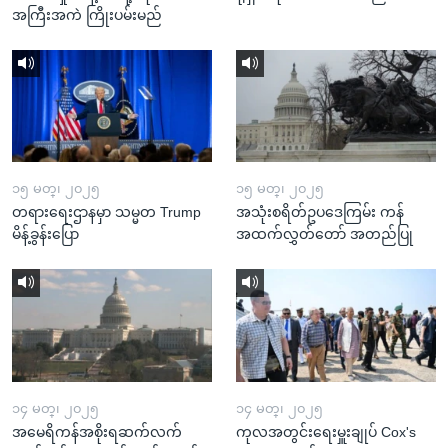
အကြီးအကဲ ကြိုးပမ်းမည်
၁၅ မတ္၊ ၂၀၂၅
၁၅ မတ္၊ ၂၀၂၅
တရားရေးဌာနမှာ သမ္မတ Trump
အသုံးစရိတ်ဥပဒေကြမ်း ကန်
မိန့်ခွန်းပြော
အထက်လွှတ်တော် အတည်ပြု
၁၄ မတ္၊ ၂၀၂၅
၁၄ မတ္၊ ၂၀၂၅
အမေရိကန်အစိုးရဆက်လက်
ကုလအတွင်းရေးမှူးချုပ် Cox's