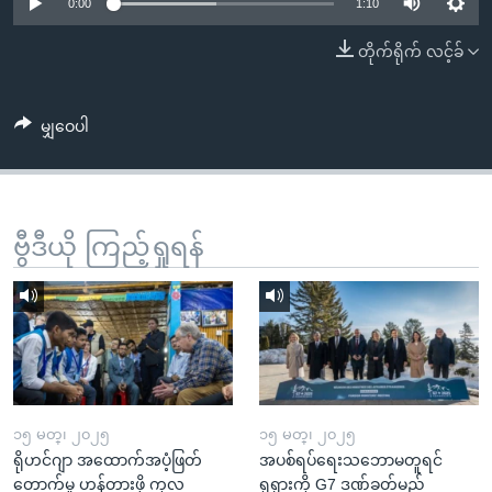
အ
0:00
1:10
သုတပဒေသာ အင်္ဂလိပ်စာ
ညွန်း
Learning English
တိုက်ရိုက် လင့်ခ်
စာမျက်နှာ
သို့
ဗွီအိုအေ လူမှုကွန်ယက်များ
ကျော်
မျှဝေပါ
ကြည့်
ရန်
ဘာသာစကားများ
ရှာဖွေ
ဗွီဒီယို ကြည့်ရှုရန်
ရန်
နေရာ
သို့
ကျော်
ရန်
၁၅ မတ္၊ ၂၀၂၅
၁၅ မတ္၊ ၂၀၂၅
ရိုဟင်ဂျာ အထောက်အပံ့ဖြတ်
အပစ်ရပ်ရေးသဘောမတူရင်
တောက်မှု ဟန့်တားဖို့ ကုလ
ရုရှားကို G7 ဒဏ်ခတ်မည်