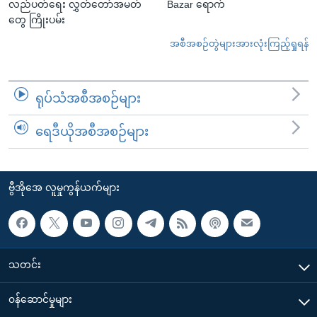
လည်ပတ်ရေး လွှတ်တော်အမတ်
Bazar ရောက်
တွေ ကြိုးပမ်း
အစီအစဉ်တွဲများအားလုံးကြည့်ရှုရန်
ရုပ်သံအစီအစဉ်များ
ရေဒီယိုအစီအစဉ်များ
ဗွီအိုအေ လူမှုကွန်ယက်များ
သတင်း
၀န်ဆောင်မှုများ