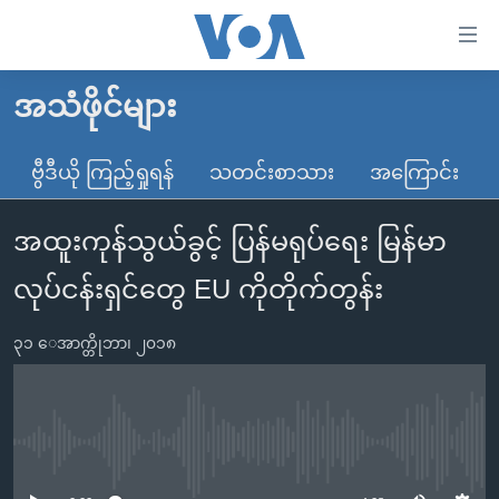
သုံး
ရ
လွယ်ကူ
အသံဖိုင်များ
မူလစာမျက်နှာ
စေ
မြန်မာ
ဗွီဒီယို ကြည့်ရှုရန်
သတင်းစာသား
အကြောင်း
သည့်
ကမ္ဘာ့သတင်းများ
Link
အထူးကုန်သွယ်ခွင့် ပြန်မရုပ်ရေး မြန်မာ
ဗွီဒီယို
နိုင်ငံတကာ
များ
သတင်းလွတ်လပ်ခွင့်
အမေရိကန်
လုပ်ငန်းရှင်တွေ EU ကိုတိုက်တွန်း
ပင်မ
ရပ်ဝန်းတခု လမ်းတခု အလွန်
တရုတ်
အကြောင်းအရာ
၃၁ ေအာက္တိုဘာ၊ ၂၀၁၈
သို့
အင်္ဂလိပ်စာလေ့လာမယ်
အစ္စရေး-ပါလက်စတိုင်း
ကျော်
အပတ်စဉ်ကဏ္ဍများ
အမေရိကန်သုံးအီဒီယံ
ကြည့်
ရေဒီယိုနှင့်ရုပ်သံ အချက်အလက်များ
မကြေးမုံရဲ့ အင်္ဂလိပ်စာ
ရေဒီယို
ရန်
No media source currently available
ပင်မ
ရေဒီယို/တီဗွီအစီအစဉ်
ရုပ်ရှင်ထဲက အင်္ဂလိပ်စာ
တီဗွီ