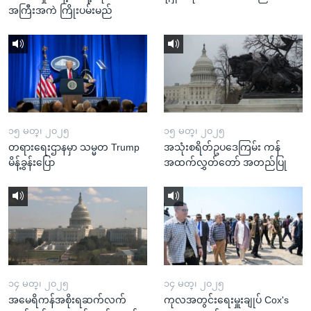
အကြီးအကဲ ကြိုးပမ်းမည်
၁၅ မတ္၊ ၂၀၂၅
၁၅ မတ္၊ ၂၀၂၅
တရားရေးဌာနမှာ သမ္မတ Trump
အသုံးစရိတ်ဥပဒေကြမ်း ကန်
မိန့်ခွန်းပြော
အထက်လွှတ်တော် အတည်ပြု
၁၄ မတ္၊ ၂၀၂၅
၁၄ မတ္၊ ၂၀၂၅
အမေရိကန်အစိုးရဆက်လက်
ကုလအတွင်းရေးမှူးချုပ် Cox's