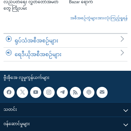
လည်ပတ်ရေး လွှတ်တော်အမတ်
Bazar ရောက်
တွေ ကြိုးပမ်း
အစီအစဉ်တွဲများအားလုံးကြည့်ရှုရန်
ရုပ်သံအစီအစဉ်များ
ရေဒီယိုအစီအစဉ်များ
ဗွီအိုအေ လူမှုကွန်ယက်များ
သတင်း
၀န်ဆောင်မှုများ