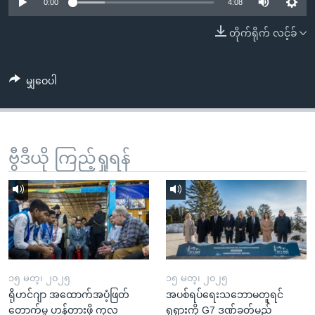
အ
0:00
4:08
သုတပဒေသာ အင်္ဂလိပ်စာ
ညွန်း
Learning English
တိုက်ရိုက် လင့်ခ်
စာမျက်နှာ
သို့
ဗွီအိုအေ လူမှုကွန်ယက်များ
ကျော်
မျှဝေပါ
ကြည့်
ရန်
ဘာသာစကားများ
ရှာဖွေ
ဗွီဒီယို ကြည့်ရှုရန်
ရန်
နေရာ
သို့
ကျော်
ရန်
၁၅ မတ္၊ ၂၀၂၅
၁၅ မတ္၊ ၂၀၂၅
ရိုဟင်ဂျာ အထောက်အပံ့ဖြတ်
အပစ်ရပ်ရေးသဘောမတူရင်
တောက်မှု ဟန့်တားဖို့ ကုလ
ရုရှားကို G7 ဒဏ်ခတ်မည်