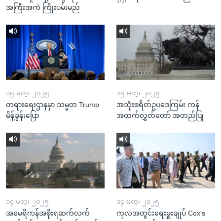
အကြီးအကဲ ကြိုးပမ်းမည်
၁၅ မတ္၊ ၂၀၂၅
၁၅ မတ္၊ ၂၀၂၅
တရားရေးဌာနမှာ သမ္မတ Trump
အသုံးစရိတ်ဥပဒေကြမ်း ကန်
မိန့်ခွန်းပြော
အထက်လွှတ်တော် အတည်ပြု
၁၄ မတ္၊ ၂၀၂၅
၁၄ မတ္၊ ၂၀၂၅
အမေရိကန်အစိုးရဆက်လက်
ကုလအတွင်းရေးမှူးချုပ် Cox's