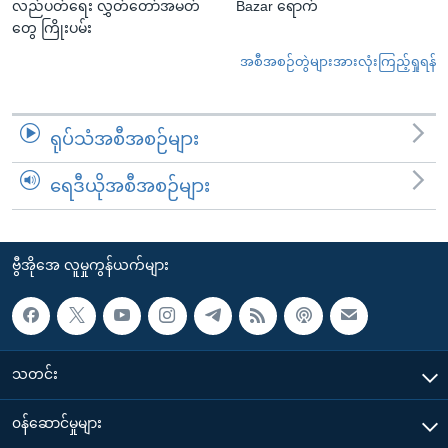
လည်ပတ်ရေး လွှတ်တော်အမတ်
Bazar ရောက်
တွေ ကြိုးပမ်း
အစီအစဉ်တွဲများအားလုံးကြည့်ရှုရန်
ရုပ်သံအစီအစဉ်များ
ရေဒီယိုအစီအစဉ်များ
ဗွီအိုအေ လူမှုကွန်ယက်များ
သတင်း
၀န်ဆောင်မှုများ