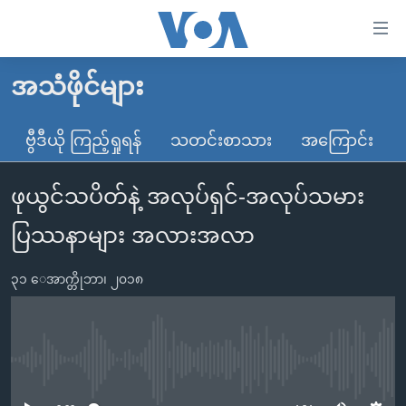
သုံး
ရ
လွယ်ကူ
အသံဖိုင်များ
မူလစာမျက်နှာ
စေ
မြန်မာ
ဗွီဒီယို ကြည့်ရှုရန်
သတင်းစာသား
အကြောင်း
သည့်
ကမ္ဘာ့သတင်းများ
Link
ဖုယွင်သပိတ်နဲ့ အလုပ်ရှင်-အလုပ်သမား
ဗွီဒီယို
နိုင်ငံတကာ
များ
သတင်းလွတ်လပ်ခွင့်
အမေရိကန်
ပြဿနာများ အလားအလာ
ပင်မ
ရပ်ဝန်းတခု လမ်းတခု အလွန်
တရုတ်
အကြောင်းအရာ
၃၁ ေအာက္တိုဘာ၊ ၂၀၁၈
သို့
အင်္ဂလိပ်စာလေ့လာမယ်
အစ္စရေး-ပါလက်စတိုင်း
ကျော်
အပတ်စဉ်ကဏ္ဍများ
အမေရိကန်သုံးအီဒီယံ
ကြည့်
ရေဒီယိုနှင့်ရုပ်သံ အချက်အလက်များ
မကြေးမုံရဲ့ အင်္ဂလိပ်စာ
ရေဒီယို
ရန်
No media source currently available
ပင်မ
ရေဒီယို/တီဗွီအစီအစဉ်
ရုပ်ရှင်ထဲက အင်္ဂလိပ်စာ
တီဗွီ