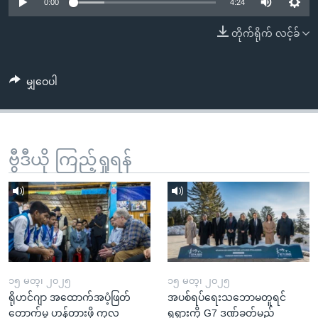
အ
0:00
4:24
သုတပဒေသာ အင်္ဂလိပ်စာ
ညွန်း
Learning English
တိုက်ရိုက် လင့်ခ်
စာမျက်နှာ
သို့
ဗွီအိုအေ လူမှုကွန်ယက်များ
ကျော်
မျှဝေပါ
ကြည့်
ရန်
ဘာသာစကားများ
ရှာဖွေ
ဗွီဒီယို ကြည့်ရှုရန်
ရန်
နေရာ
သို့
ကျော်
ရန်
၁၅ မတ္၊ ၂၀၂၅
၁၅ မတ္၊ ၂၀၂၅
ရိုဟင်ဂျာ အထောက်အပံ့ဖြတ်
အပစ်ရပ်ရေးသဘောမတူရင်
တောက်မှု ဟန့်တားဖို့ ကုလ
ရုရှားကို G7 ဒဏ်ခတ်မည်