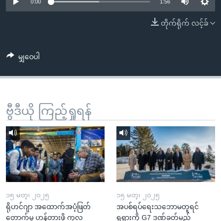
အ
0:00
1:56
သုတပဒေသာ အင်္ဂလိပ်စာ
ညွန်း
Learning English
တိုက်ရိုက် လင့်ခ်
စာမျက်နှာ
သို့
ဗွီအိုအေ လူမှုကွန်ယက်များ
ကျော်
မျှဝေပါ
ကြည့်
ရန်
ဘာသာစကားများ
ရှာဖွေ
ဗွီဒီယို ကြည့်ရှုရန်
ရန်
နေရာ
သို့
ကျော်
ရန်
၁၅ မတ္၊ ၂၀၂၅
၁၅ မတ္၊ ၂၀၂၅
ရိုဟင်ဂျာ အထောက်အပံ့ဖြတ်
အပစ်ရပ်ရေးသဘောမတူရင်
တောက်မှု ဟန့်တားဖို့ ကုလ
ရုရှားကို G7 ဒဏ်ခတ်မည်