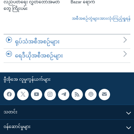
လည်ပတ်ရေး လွှတ်တော်အမတ်
Bazar ရောက်
တွေ ကြိုးပမ်း
အစီအစဉ်တွဲများအားလုံးကြည့်ရှုရန်
ရုပ်သံအစီအစဉ်များ
ရေဒီယိုအစီအစဉ်များ
ဗွီအိုအေ လူမှုကွန်ယက်များ
သတင်း
၀န်ဆောင်မှုများ