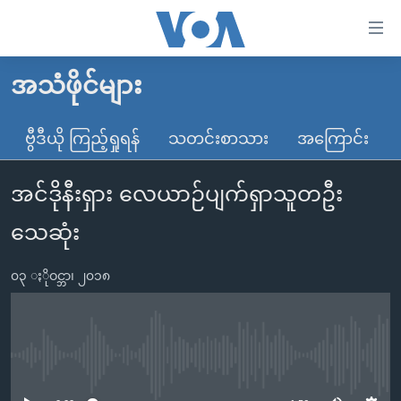
သုံး
ရ
လွယ်ကူ
အသံဖိုင်များ
မူလစာမျက်နှာ
စေ
မြန်မာ
ဗွီဒီယို ကြည့်ရှုရန်
သတင်းစာသား
အကြောင်း
သည့်
ကမ္ဘာ့သတင်းများ
Link
အင်ဒိုနီးရှား လေယာဉ်ပျက်ရှာသူတဦး
ဗွီဒီယို
နိုင်ငံတကာ
များ
သတင်းလွတ်လပ်ခွင့်
အမေရိကန်
သေဆုံး
ပင်မ
ရပ်ဝန်းတခု လမ်းတခု အလွန်
တရုတ်
အကြောင်းအရာ
၀၃ ႏိုဝင္ဘာ၊ ၂၀၁၈
သို့
အင်္ဂလိပ်စာလေ့လာမယ်
အစ္စရေး-ပါလက်စတိုင်း
ကျော်
အပတ်စဉ်ကဏ္ဍများ
အမေရိကန်သုံးအီဒီယံ
ကြည့်
ရေဒီယိုနှင့်ရုပ်သံ အချက်အလက်များ
မကြေးမုံရဲ့ အင်္ဂလိပ်စာ
ရေဒီယို
ရန်
No media source currently available
ပင်မ
ရေဒီယို/တီဗွီအစီအစဉ်
ရုပ်ရှင်ထဲက အင်္ဂလိပ်စာ
တီဗွီ