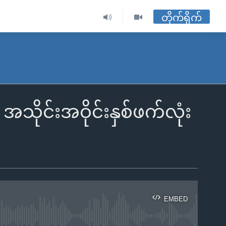
တိုက်ရိုက်
ုင်းအဝိုင်းနှစ်ဖက်လုံး
EMBED
ble