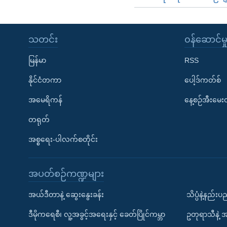
သတင်း
၀န်ဆောင်မှ
မြန်မာ
RSS
နိုင်ငံတကာ
ပေါ့ဒ်ကတ်စ်
အမေရိကန်
နေ့စဉ်အီးမေ
တရုတ်
အစ္စရေး-ပါလက်စတိုင်း
အပတ်စဉ်ကဏ္ဍများ
အယ်ဒီတာနဲ့ ဆွေးနွေးခန်း
သိပ္ပံနဲ့နည်း
ဒီမိုကရေစီ၊ လူ့အခွင့်အရေးနှင့် ခေတ်ပြိုင်ကမ္ဘာ
ဥတုရာသီနဲ့ 