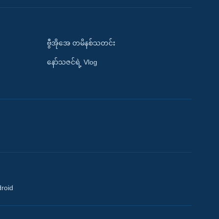
ဗွီအိုအေ တမိနစ်သတင်း
နော်သဇင်ရဲ့ Vlog
droid