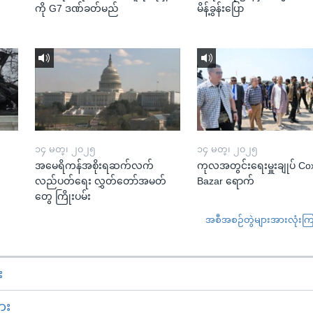
ကို G7 ဒဏ်ခတ်မည်
မိန့်ခွန်းပြော
၁၄ မတ္၊ ၂၀၂၅
၁၄ မတ္၊ ၂၀၂၅
အမေရိကန်အစိုးရဆက်လက်
ကုလအတွင်းရေးမှူးချုပ် Co
လည်ပတ်ရေး လွှတ်တော်အမတ်
Bazar ရောက်
တွေ ကြိုးပမ်း
အစီအစဉ်တွဲများအားလုံးကြည့
း
ား