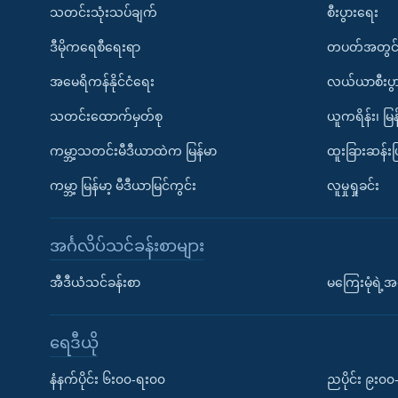
သတင်းသုံးသပ်ချက်
စီးပွားရေး
ဒီမိုကရေစီရေးရာ
တပတ်အတွင်
အမေရိကန်နိုင်ငံရေး
လယ်ယာစီးပွ
သတင်းထောက်မှတ်စု
ယူကရိန်း၊ မြန
ကမ္ဘာ့သတင်းမီဒီယာထဲက မြန်မာ
ထူးခြားဆန်း
ကမ္ဘာ့ မြန်မာ့ မီဒီယာမြင်ကွင်း
လူမှုရှုခင်း
အင်္ဂလိပ်သင်ခန်းစာများ
အီဒီယံသင်ခန်းစာ
မကြေးမုံရဲ့အင
ရေဒီယို
နံနက်ပိုင်း ၆း၀၀-ရး၀၀
ညပိုင်း ၉း၀