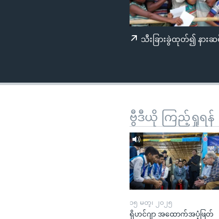
သုတပဒေသာ အင်္ဂလိပ်စာ
အ
ညွန်း
စာမျက်နှာ
သီးခြားခွဲထုတ်၍ နားဆင
သို့
ကျော်
ကြည့်
ရန်
ရှာဖွေ
ရန်
ဗွီဒီယို ကြည့်ရှုရန်
နေရာ
သို့
ကျော်
ရန်
၁၅ မတ္၊ ၂၀၂၅
ရိုဟင်ဂျာ အထောက်အပံ့ဖြတ်