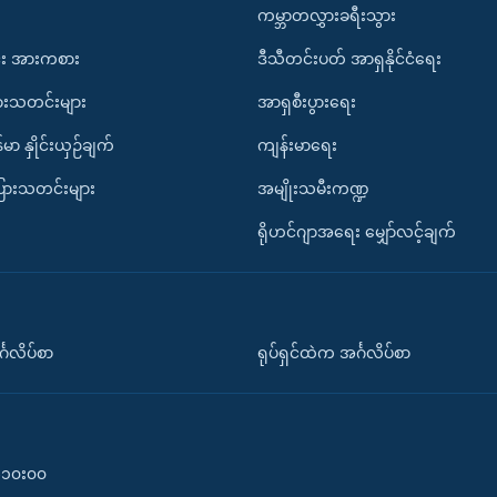
ကမ္ဘာတလွှားခရီးသွား
း အားကစား
ဒီသီတင်းပတ် အာရှနိုင်ငံရေး
ားသတင်းများ
အာရှစီးပွားရေး
်မာ နှိုင်းယှဉ်ချက်
ကျန်းမာရေး
ပြားသတင်းများ
အမျိုးသမီးကဏ္ဍ
ရိုဟင်ဂျာအရေး မျှော်လင့်ချက်
်္ဂလိပ်စာ
ရုပ်ရှင်ထဲက အင်္ဂလိပ်စာ
၀-၁၀း၀၀