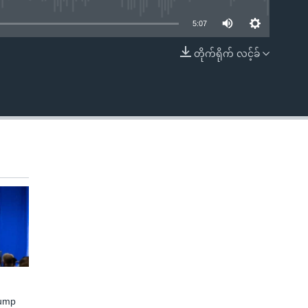
5:07
တိုက်ရိုက် လင့်ခ်
EMBED
rump