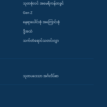
သုတစုံလင် အမေရိကန်တခွင်
Gen Z
နေရာပေါင်းစုံ အကြောင်းစုံ
ဒို့အသံ
သက်တံရောင်သတင်းလွှာ
သုတပဒေသာ အင်္ဂလိပ်စာ