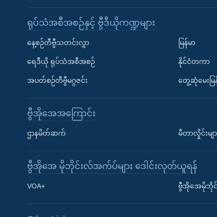
ရုပ်သံအစီအစဉ်နှင့် ဗွီဒီယိုကဏ္ဍများ
နေ့စဉ်တီဗွီသတင်းလွှာ
မြန်မာ
ရေဒီယို ရုပ်သံအစီအစဉ်
နိုင်ငံတကာ
အပတ်စဉ်တီဗွီမဂ္ဂဇင်း
တွေ့ဆုံမေးမြန
ဗွီအိုအေအကြောင်း
ဌာနမိတ်ဆက်
မီတာလှိုင်းမျာ
ဗွီအိုအေ မိုဘိုင်းလ်အက်ပ်များ ဒေါင်းလုတ်ယူရန်
Learning English
VOA+
ဗွီအိုအေမိုဘ
ဗွီအိုအေ လူမှုကွန်ယက်များ