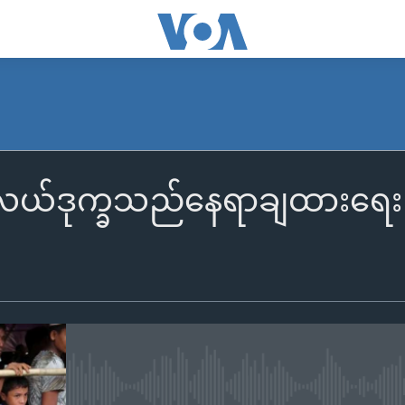
ယ်ဒုက္ခသည်နေရာချထားရေး အသိ
No media source currently availa