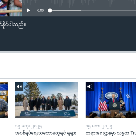
0:00
်နိုင်ပါသည်။
၁၅ မတ္၊ ၂၀၂၅
၁၅ မတ္၊ ၂၀၂၅
အပစ်ရပ်ရေးသဘောမတူရင် ရုရှား
တရားရေးဌာနမှာ သမ္မတ T