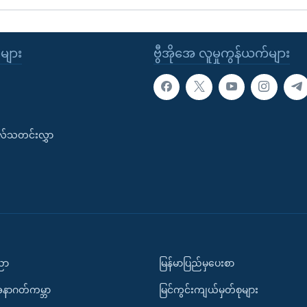
ုများ
ဗွီအိုအေ လူမှုကွန်ယက်များ
းလ်သတင်းလွှာ
ပညာ
မြန်မာပြည်မှပေးစာ
အနာဂတ်ကမ္ဘာ
မြင်ကွင်းကျယ်မှတ်စုများ