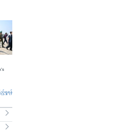
x's
်ရှုရန်