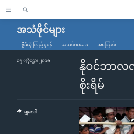
သုံး
ရ
ရှာဖွေ
လွယ်ကူ
မူလစာမျက်နှာ
အသံဖိုင်များ
ရ
စေ
မြန်မာ
လာ
ဗွီဒီယို ကြည့်ရှုရန်
သတင်းစာသား
အကြောင်း
သည့်
ဒ်
ကမ္ဘာ့သတင်းများ
Link
ဗွီဒီယို
နိုင်ငံတကာ
၀၅ ႏိုဝင္ဘာ၊ ၂၀၁၈
နိုဝင်ဘာလလ
များ
သတင်းလွတ်လပ်ခွင့်
အမေရိကန်
ပင်မ
ရပ်ဝန်းတခု လမ်းတခု အလွန်
တရုတ်
စိုးရိမ်
အကြောင်းအရာ
အင်္ဂလိပ်စာလေ့လာမယ်
အစ္စရေး-ပါလက်စတိုင်း
သို့
အပတ်စဉ်ကဏ္ဍများ
အမေရိကန်သုံးအီဒီယံ
ကျော်
ကြည့်
မျှဝေပါ
ရေဒီယိုနှင့်ရုပ်သံ အချက်အလက်များ
မကြေးမုံရဲ့ အင်္ဂလိပ်စာ
ရေဒီယို
ရန်
ရေဒီယို/တီဗွီအစီအစဉ်
ရုပ်ရှင်ထဲက အင်္ဂလိပ်စာ
တီဗွီ
ပင်မ