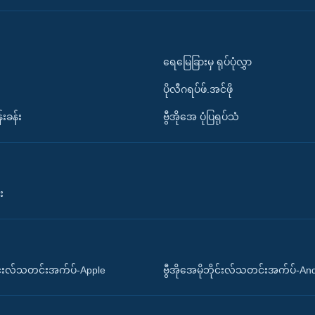
ရေမြေခြားမှ ရုပ်ပုံလွှာ
ပိုလီဂရပ်ဖ်.အင်ဖို
်းခန်း
ဗွီအိုအေ ပုံပြရုပ်သံ
း
ိုင်းလ်သတင်းအက်ပ်-Apple
ဗွီအိုအေမိုဘိုင်းလ်သတင်းအက်ပ်-An