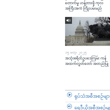
တောက်မှု ဟန့်တားဖို့ ကုလ
အကြီးအကဲ ကြိုးပမ်းမည်
၁၅ မတ္၊ ၂၀၂၅
အသုံးစရိတ်ဥပဒေကြမ်း ကန်
အထက်လွှတ်တော် အတည်ပြု
ရုပ်သံအစီအစဉ်မျာ
ရေဒီယိုအစီအစဉ်မျ