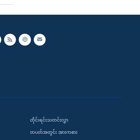
တိုင်းရင်းသတင်းလွှာ
တပတ်အတွင်း အားကစား