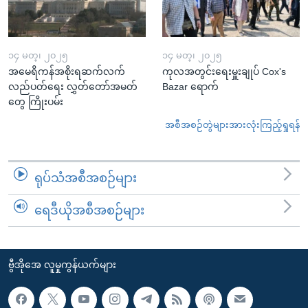
၁၄ မတ္၊ ၂၀၂၅
၁၄ မတ္၊ ၂၀၂၅
အမေရိကန်အစိုးရဆက်လက်
ကုလအတွင်းရေးမှူးချုပ် Cox's
လည်ပတ်ရေး လွှတ်တော်အမတ်
Bazar ရောက်
တွေ ကြိုးပမ်း
အစီအစဉ်တွဲများအားလုံးကြည့်ရှုရန်
ရုပ်သံအစီအစဉ်များ
ရေဒီယိုအစီအစဉ်များ
ဗွီအိုအေ လူမှုကွန်ယက်များ