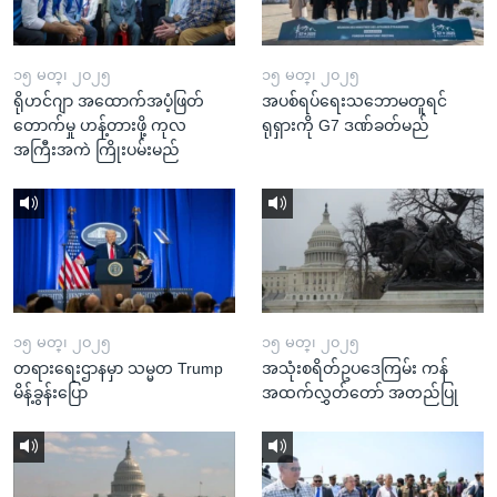
၁၅ မတ္၊ ၂၀၂၅
၁၅ မတ္၊ ၂၀၂၅
ရိုဟင်ဂျာ အထောက်အပံ့ဖြတ်
အပစ်ရပ်ရေးသဘောမတူရင်
တောက်မှု ဟန့်တားဖို့ ကုလ
ရုရှားကို G7 ဒဏ်ခတ်မည်
အကြီးအကဲ ကြိုးပမ်းမည်
၁၅ မတ္၊ ၂၀၂၅
၁၅ မတ္၊ ၂၀၂၅
တရားရေးဌာနမှာ သမ္မတ Trump
အသုံးစရိတ်ဥပဒေကြမ်း ကန်
မိန့်ခွန်းပြော
အထက်လွှတ်တော် အတည်ပြု