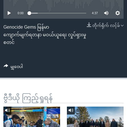
No media source currently available
အ
သုတပဒေသာ အင်္ဂလိပ်စာ
ညွန်း
Learning English
0:00
4:37
စာမျက်နှာ
သို့
ဗွီအိုအေ လူမှုကွန်ယက်များ
တိုက်ရိုက် လင့်ခ်
Genocide Gems မြန်မာ
ကျော်
ကျောက်မျက်ရတနာ မဝယ်ယူရေး လှုပ်ရှားမှု
ကြည့်
စတင်
ရန်
ဘာသာစကားများ
ရှာဖွေ
ရန်
မျှဝေပါ
နေရာ
သို့
ကျော်
ရန်
ဗွီဒီယို ကြည့်ရှုရန်