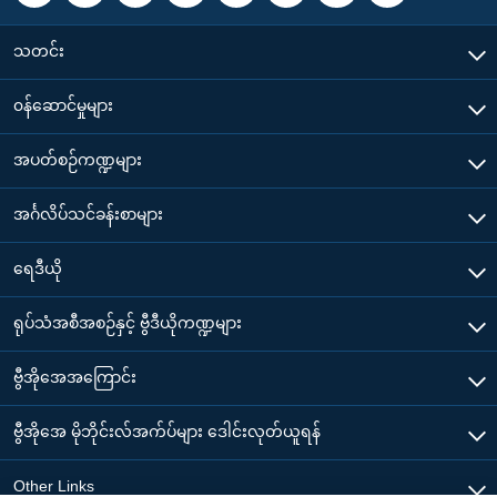
သတင်း
၀န်ဆောင်မှုများ
အပတ်စဉ်ကဏ္ဍများ
အင်္ဂလိပ်သင်ခန်းစာများ
ရေဒီယို
ရုပ်သံအစီအစဉ်နှင့် ဗွီဒီယိုကဏ္ဍများ
ဗွီအိုအေအကြောင်း
ဗွီအိုအေ မိုဘိုင်းလ်အက်ပ်များ ဒေါင်းလုတ်ယူရန်
Other Links