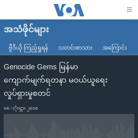
သုံး
ရ
လွယ်ကူ
အသံဖိုင်များ
မူလစာမျက်နှာ
စေ
မြန်မာ
ဗွီဒီယို ကြည့်ရှုရန်
သတင်းစာသား
အကြောင်း
သည့်
ကမ္ဘာ့သတင်းများ
Link
Genocide Gems မြန်မာ
ဗွီဒီယို
နိုင်ငံတကာ
များ
သတင်းလွတ်လပ်ခွင့်
အမေရိကန်
ကျောက်မျက်ရတနာ မဝယ်ယူရေး
ပင်မ
ရပ်ဝန်းတခု လမ်းတခု အလွန်
တရုတ်
အကြောင်းအရာ
လှုပ်ရှားမှုစတင်
သို့
အင်္ဂလိပ်စာလေ့လာမယ်
အစ္စရေး-ပါလက်စတိုင်း
ကျော်
၀၈ ႏိုဝင္ဘာ၊ ၂၀၁၈
အပတ်စဉ်ကဏ္ဍများ
အမေရိကန်သုံးအီဒီယံ
ကြည့်
ရေဒီယိုနှင့်ရုပ်သံ အချက်အလက်များ
မကြေးမုံရဲ့ အင်္ဂလိပ်စာ
ရေဒီယို
ရန်
ပင်မ
ရေဒီယို/တီဗွီအစီအစဉ်
ရုပ်ရှင်ထဲက အင်္ဂလိပ်စာ
တီဗွီ