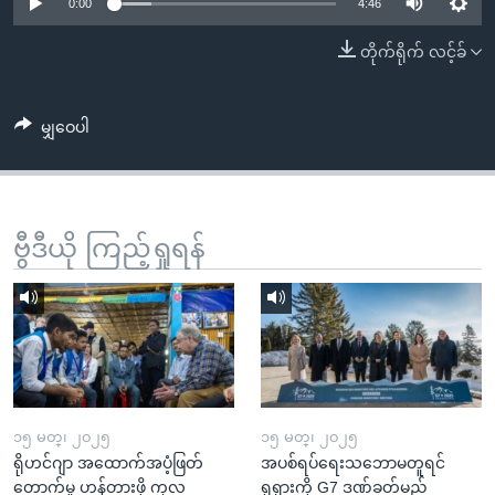
အ
0:00
4:46
သုတပဒေသာ အင်္ဂလိပ်စာ
ညွန်း
Learning English
တိုက်ရိုက် လင့်ခ်
စာမျက်နှာ
သို့
ဗွီအိုအေ လူမှုကွန်ယက်များ
ကျော်
မျှဝေပါ
ကြည့်
ရန်
ဘာသာစကားများ
ရှာဖွေ
ဗွီဒီယို ကြည့်ရှုရန်
ရန်
နေရာ
သို့
ကျော်
ရန်
၁၅ မတ္၊ ၂၀၂၅
၁၅ မတ္၊ ၂၀၂၅
ရိုဟင်ဂျာ အထောက်အပံ့ဖြတ်
အပစ်ရပ်ရေးသဘောမတူရင်
တောက်မှု ဟန့်တားဖို့ ကုလ
ရုရှားကို G7 ဒဏ်ခတ်မည်