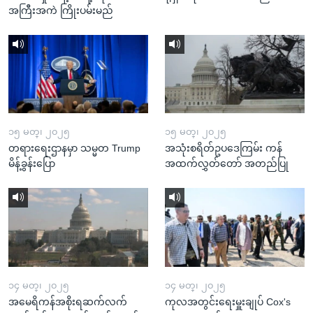
အကြီးအကဲ ကြိုးပမ်းမည်
၁၅ မတ္၊ ၂၀၂၅
၁၅ မတ္၊ ၂၀၂၅
တရားရေးဌာနမှာ သမ္မတ Trump
အသုံးစရိတ်ဥပဒေကြမ်း ကန်
မိန့်ခွန်းပြော
အထက်လွှတ်တော် အတည်ပြု
၁၄ မတ္၊ ၂၀၂၅
၁၄ မတ္၊ ၂၀၂၅
အမေရိကန်အစိုးရဆက်လက်
ကုလအတွင်းရေးမှူးချုပ် Cox's