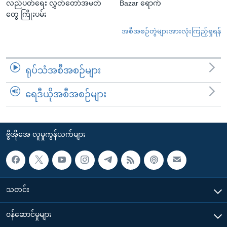
လည်ပတ်ရေး လွှတ်တော်အမတ်
Bazar ရောက်
တွေ ကြိုးပမ်း
အစီအစဉ်တွဲများအားလုံးကြည့်ရှုရန်
ရုပ်သံအစီအစဉ်များ
ရေဒီယိုအစီအစဉ်များ
ဗွီအိုအေ လူမှုကွန်ယက်များ
သတင်း
၀န်ဆောင်မှုများ