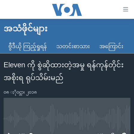
သုံး
ရ
လွယ်ကူ
အသံဖိုင်များ
မူလစာမျက်နှာ
စေ
မြန်မာ
ဗွီဒီယို ကြည့်ရှုရန်
သတင်းစာသား
အကြောင်း
သည့်
ကမ္ဘာ့သတင်းများ
Link
Eleven ကို စွဲဆိုထားတဲ့အမှု ရန်ကုန်တိုင်း
ဗွီဒီယို
နိုင်ငံတကာ
များ
သတင်းလွတ်လပ်ခွင့်
အမေရိကန်
အစိုးရ ရုပ်သိမ်းမည်
ပင်မ
ရပ်ဝန်းတခု လမ်းတခု အလွန်
တရုတ်
အကြောင်းအရာ
၀၈ ႏိုဝင္ဘာ၊ ၂၀၁၈
သို့
အင်္ဂလိပ်စာလေ့လာမယ်
အစ္စရေး-ပါလက်စတိုင်း
ကျော်
အပတ်စဉ်ကဏ္ဍများ
အမေရိကန်သုံးအီဒီယံ
ကြည့်
ရေဒီယိုနှင့်ရုပ်သံ အချက်အလက်များ
မကြေးမုံရဲ့ အင်္ဂလိပ်စာ
ရေဒီယို
ရန်
No media source currently available
ပင်မ
ရေဒီယို/တီဗွီအစီအစဉ်
ရုပ်ရှင်ထဲက အင်္ဂလိပ်စာ
တီဗွီ