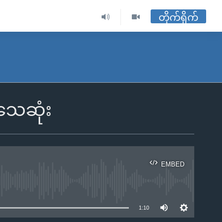
တိုက်ရိုက်
သေဆုံး
EMBED
ble
1:10