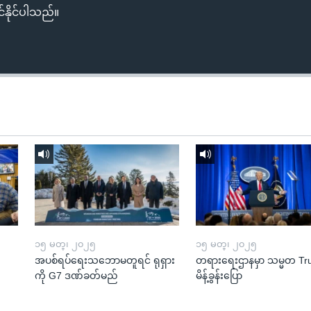
်နိုင်ပါသည်။
၁၅ မတ္၊ ၂၀၂၅
၁၅ မတ္၊ ၂၀၂၅
အပစ်ရပ်ရေးသဘောမတူရင် ရုရှား
တရားရေးဌာနမှာ သမ္မတ T
ကို G7 ဒဏ်ခတ်မည်
မိန့်ခွန်းပြော