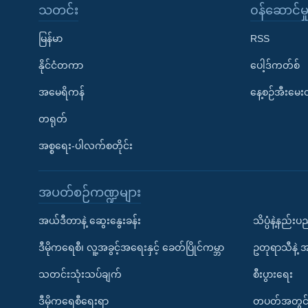
သတင်း
၀န်ဆောင်မှ
မြန်မာ
RSS
နိုင်ငံတကာ
ပေါ့ဒ်ကတ်စ်
အမေရိကန်
နေ့စဉ်အီးမေ
တရုတ်
အစ္စရေး-ပါလက်စတိုင်း
အပတ်စဉ်ကဏ္ဍများ
အယ်ဒီတာနဲ့ ဆွေးနွေးခန်း
သိပ္ပံနဲ့နည်း
ဒီမိုကရေစီ၊ လူ့အခွင့်အရေးနှင့် ခေတ်ပြိုင်ကမ္ဘာ
ဥတုရာသီနဲ့ 
သတင်းသုံးသပ်ချက်
စီးပွားရေး
ဒီမိုကရေစီရေးရာ
တပတ်အတွင်