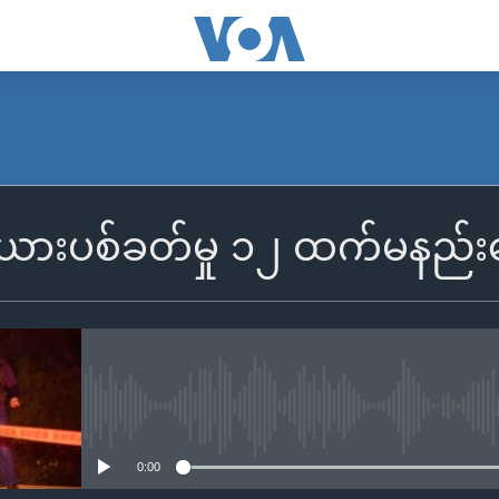
းယားပစ်ခတ်မှု ၁၂ ထက်မနည်း
No media source currently availa
0:00