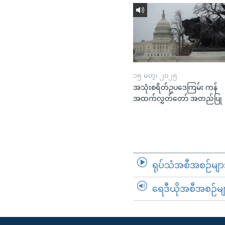
၁၅ မတ္၊ ၂၀၂၅
အသုံးစရိတ်ဥပဒေကြမ်း ကန်
အထက်လွှတ်တော် အတည်ပြု
ရုပ်သံအစီအစဉ်မျာ
ရေဒီယိုအစီအစဉ်မျ