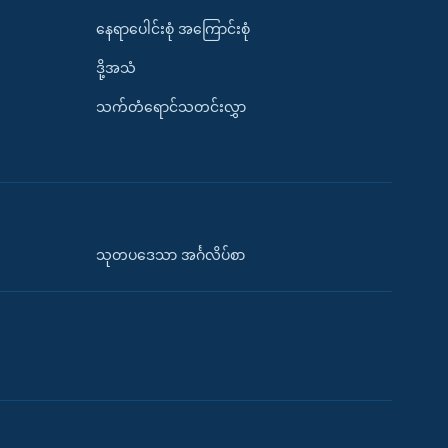
နေရာပေါင်းစုံ အကြောင်းစုံ
ဒို့အသံ
သက်တံရောင်သတင်းလွှာ
သုတပဒေသာ အင်္ဂလိပ်စာ