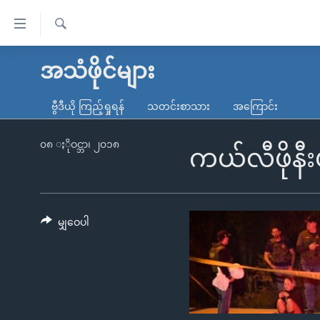
သုံး
ရ
ရှာဖွေ
လွယ်ကူ
မူလစာမျက်နှာ
အသံဖိုင်များ
ရ
စေ
မြန်မာ
လာ
ဗွီဒီယို ကြည့်ရှုရန်
သတင်းစာသား
အကြောင်း
သည့်
ဒ်
ကမ္ဘာ့သတင်းများ
Link
ဗွီဒီယို
နိုင်ငံတကာ
၀၈ ႏိုဝင္ဘာ၊ ၂၀၁၈
ကယ်လီဖိုနီ
များ
သတင်းလွတ်လပ်ခွင့်
အမေရိကန်
ပင်မ
ရပ်ဝန်းတခု လမ်းတခု အလွန်
တရုတ်
အကြောင်းအရာ
အင်္ဂလိပ်စာလေ့လာမယ်
အစ္စရေး-ပါလက်စတိုင်း
မျှဝေပါ
သို့
အပတ်စဉ်ကဏ္ဍများ
အမေရိကန်သုံးအီဒီယံ
ကျော်
ကြည့်
ရေဒီယိုနှင့်ရုပ်သံ အချက်အလက်များ
မကြေးမုံရဲ့ အင်္ဂလိပ်စာ
ရေဒီယို
ရန်
ရေဒီယို/တီဗွီအစီအစဉ်
ရုပ်ရှင်ထဲက အင်္ဂလိပ်စာ
တီဗွီ
ပင်မ