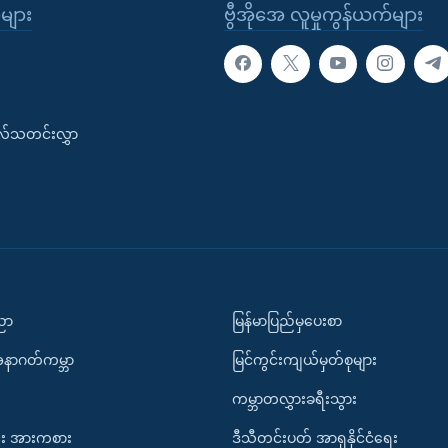
ုများ
ဗွီအိုအေ လူမှုကွန်ယက်များ
းလ်သတင်းလွှာ
ပညာ
မြန်မာပြည်မှပေးစာ
အနာဂတ်ကမ္ဘာ
မြင်ကွင်းကျယ်မှတ်စုများ
ကမ္ဘာတလွှားခရီးသွား
း အားကစား
ဒီသီတင်းပတ် အာရှနိုင်ငံရေး