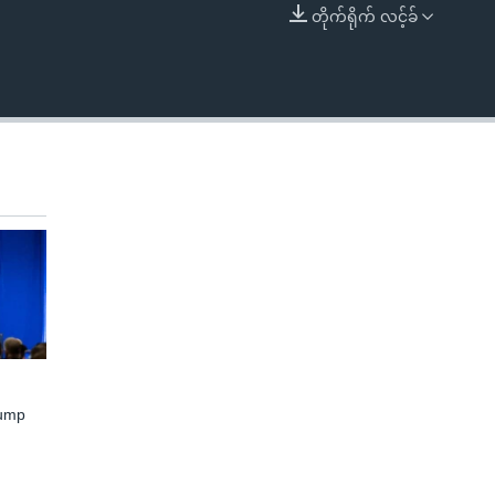
တိုက်ရိုက် လင့်ခ်
EMBED
rump