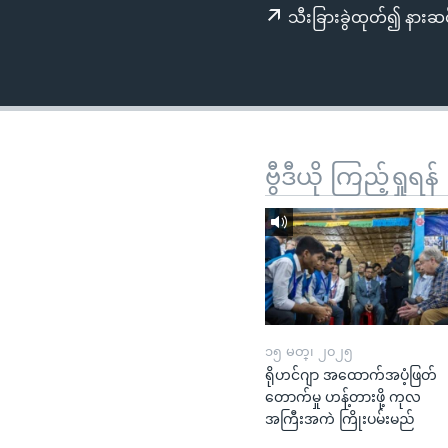
သုတပဒေသာ အင်္ဂလိပ်စာ
အ
သီးခြားခွဲထုတ်၍ နားဆင
ညွန်း
စာမျက်နှာ
သို့
ကျော်
ကြည့်
ရန်
ဗွီဒီယို ကြည့်ရှုရန်
ရှာဖွေ
ရန်
နေရာ
သို့
ကျော်
ရန်
၁၅ မတ္၊ ၂၀၂၅
ရိုဟင်ဂျာ အထောက်အပံ့ဖြတ်
တောက်မှု ဟန့်တားဖို့ ကုလ
အကြီးအကဲ ကြိုးပမ်းမည်