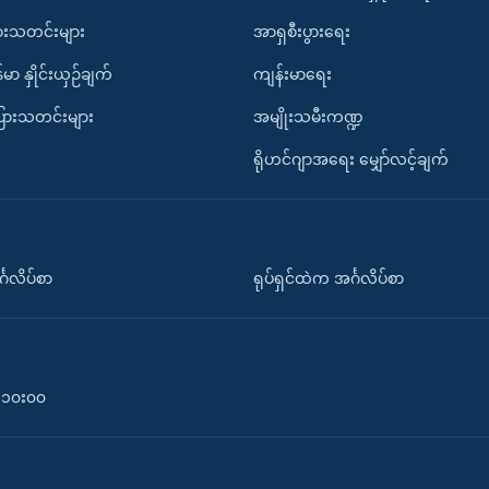
ားသတင်းများ
အာရှစီးပွားရေး
်မာ နှိုင်းယှဉ်ချက်
ကျန်းမာရေး
ပြားသတင်းများ
အမျိုးသမီးကဏ္ဍ
ရိုဟင်ဂျာအရေး မျှော်လင့်ချက်
်္ဂလိပ်စာ
ရုပ်ရှင်ထဲက အင်္ဂလိပ်စာ
၀-၁၀း၀၀