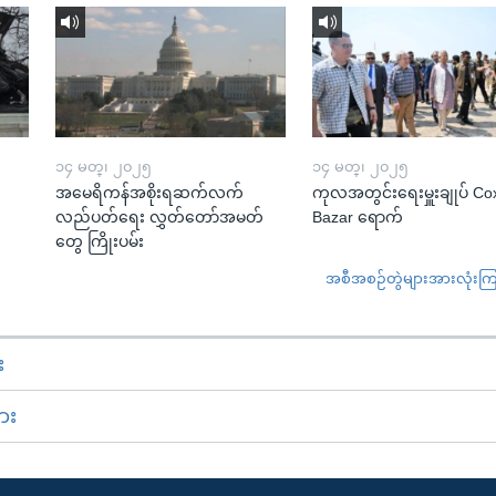
၁၄ မတ္၊ ၂၀၂၅
၁၄ မတ္၊ ၂၀၂၅
အမေရိကန်အစိုးရဆက်လက်
ကုလအတွင်းရေးမှူးချုပ် Co
လည်ပတ်ရေး လွှတ်တော်အမတ်
Bazar ရောက်
တွေ ကြိုးပမ်း
အစီအစဉ်တွဲများအားလုံးကြည့
း
ား