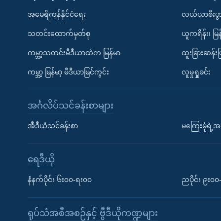
အမေရိကန်နိုင်ငံရေး
လယ်ယာစီးပွ
သတင်းထောက်မှတ်စု
ယူကရိန်း၊ မြန
ကမ္ဘာ့သတင်းမီဒီယာထဲက မြန်မာ
ထူးခြားဆန်း
ကမ္ဘာ့ မြန်မာ့ မီဒီယာမြင်ကွင်း
လူမှုရှုခင်း
အင်္ဂလိပ်သင်ခန်းစာများ
အီဒီယံသင်ခန်းစာ
မကြေးမုံရဲ့အင
ရေဒီယို
နံနက်ပိုင်း ၆း၀၀-ရး၀၀
ညပိုင်း ၉း၀
ရုပ်သံအစီအစဉ်နှင့် ဗွီဒီယိုကဏ္ဍများ