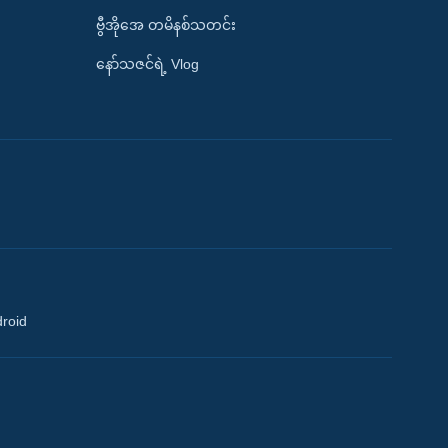
ဗွီအိုအေ တမိနစ်သတင်း
နော်သဇင်ရဲ့ Vlog
droid