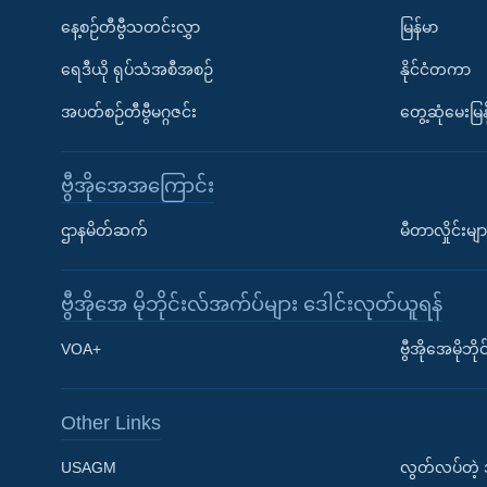
နေ့စဉ်တီဗွီသတင်းလွှာ
မြန်မာ
ရေဒီယို ရုပ်သံအစီအစဉ်
နိုင်ငံတကာ
အပတ်စဉ်တီဗွီမဂ္ဂဇင်း
တွေ့ဆုံမေးမြန
ဗွီအိုအေအကြောင်း
ဌာနမိတ်ဆက်
မီတာလှိုင်းမျာ
ဗွီအိုအေ မိုဘိုင်းလ်အက်ပ်များ ဒေါင်းလုတ်ယူရန်
Learning English
VOA+
ဗွီအိုအေမိုဘ
ဗွီအိုအေ လူမှုကွန်ယက်များ
Other Links
USAGM
လွတ်လပ်တဲ့