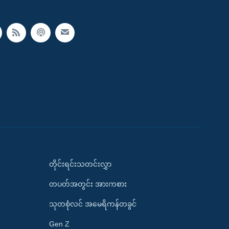
တိုင်းရင်းသတင်းလွှာ
တပတ်အတွင်း အားကစား
သုတစုံလင် အမေရိကန်တခွင်
Gen Z