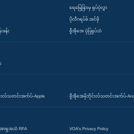
ရေမြေခြားမှ ရုပ်ပုံလွှာ
ပိုလီဂရပ်ဖ်.အင်ဖို
်းခန်း
ဗွီအိုအေ ပုံပြရုပ်သံ
း
ိုင်းလ်သတင်းအက်ပ်-Apple
ဗွီအိုအေမိုဘိုင်းလ်သတင်းအက်ပ်-An
 အာရှအသံ RFA
VOA's Privacy Policy