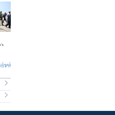
x's
်ရှုရန်