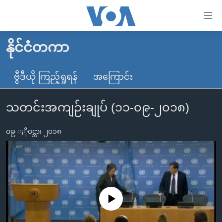
သုံး
ရ
လွယ်ကူ
နိုင်ငံတကာ
မူလစာမျက်နှာ
စေ
မြန်မာ
ဗွီဒီယို ကြည့်ရှုရန်
အကြောင်း
သည့်
ကမ္ဘာ့သတင်းများ
Link
သတင်းအကျဉ်းချုပ် (၁၁-၀၉-၂၀၁၈)
ဗွီဒီယို
နိုင်ငံတကာ
များ
သတင်းလွတ်လပ်ခွင့်
အမေရိကန်
ပင်မ
၀၉ ႏိုဝင္ဘာ၊ ၂၀၁၈
ရပ်ဝန်းတခု လမ်းတခု အလွန်
တရုတ်
အကြောင်းအရာ
သို့
အင်္ဂလိပ်စာလေ့လာမယ်
အစ္စရေး-ပါလက်စတိုင်း
ကျော်
အပတ်စဉ်ကဏ္ဍများ
အမေရိကန်သုံးအီဒီယံ
ကြည့်
ရေဒီယိုနှင့်ရုပ်သံ အချက်အလက်များ
မကြေးမုံရဲ့ အင်္ဂလိပ်စာ
ရေဒီယို
ရန်
No media source currently available
ပင်မ
ရေဒီယို/တီဗွီအစီအစဉ်
ရုပ်ရှင်ထဲက အင်္ဂလိပ်စာ
တီဗွီ