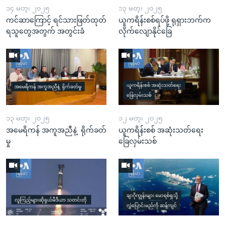
၁၄ မတ္၊ ၂၀၂၅
၁၃ မတ္၊ ၂၀၂၅
ကင်ဆာကြောင့် ရင်သားဖြတ်ထုတ်
ယူကရိန်းစစ်ရပ်ဖို့ ရုရှားဘက်က
ရသူတွေအတွက် အတွင်းခံ
လိုက်လျောနိုင်ခြေ
၁၃ မတ္၊ ၂၀၂၅
၁၂ မတ္၊ ၂၀၂၅
အမေရိကန် အကူအညီနဲ့ ရိုက်ခတ်
ယူကရိန်းစစ် အဆုံးသတ်ရေး
မှု
ခြေလှမ်းသစ်