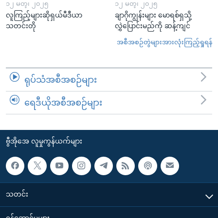
၁၂ မတ္၊ ၂၀၂၅
၁၂ မတ္၊ ၂၀၂၅
လူကြည့်များဆိုရှယ်မီဒီယာ
ချာဂိုကျွန်းများ မောရစ်ရှသို့
သတင်းတို
လွှဲပြောင်းမည်ကို ဆန့်ကျင်
အစီအစဉ်တွဲများအားလုံးကြည့်ရှုရန်
ရုပ်သံအစီအစဉ်များ
ရေဒီယိုအစီအစဉ်များ
ဗွီအိုအေ လူမှုကွန်ယက်များ
သတင်း