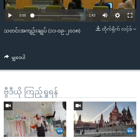
အ
သုတပဒေသာ အင်္ဂလိပ်စာ
ညွန်း
Learning English
0:00
1:43
စာမျက်နှာ
သို့
ဗွီအိုအေ လူမှုကွန်ယက်များ
တိုက်ရိုက် လင့်ခ်
သတင်းအကျဉ်းချုပ် (၁၁-၀၉-၂၀၁၈)
ကျော်
ကြည့်
ရန်
ဘာသာစကားများ
မျှဝေပါ
ရှာဖွေ
ရန်
နေရာ
သို့
ဗွီဒီယို ကြည့်ရှုရန်
ကျော်
ရန်