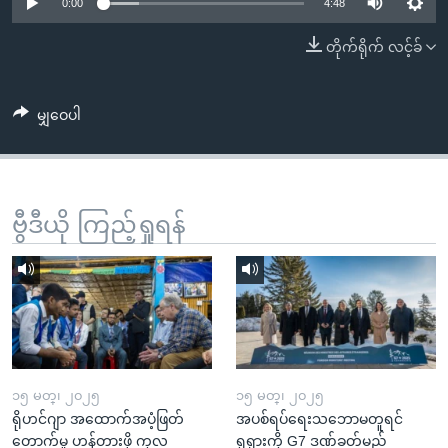
အ
0:00
4:48
သုတပဒေသာ အင်္ဂလိပ်စာ
ညွန်း
Learning English
တိုက်ရိုက် လင့်ခ်
စာမျက်နှာ
သို့
ဗွီအိုအေ လူမှုကွန်ယက်များ
ကျော်
မျှဝေပါ
ကြည့်
ရန်
ဘာသာစကားများ
ရှာဖွေ
ဗွီဒီယို ကြည့်ရှုရန်
ရန်
နေရာ
သို့
ကျော်
ရန်
၁၅ မတ္၊ ၂၀၂၅
၁၅ မတ္၊ ၂၀၂၅
ရိုဟင်ဂျာ အထောက်အပံ့ဖြတ်
အပစ်ရပ်ရေးသဘောမတူရင်
တောက်မှု ဟန့်တားဖို့ ကုလ
ရုရှားကို G7 ဒဏ်ခတ်မည်