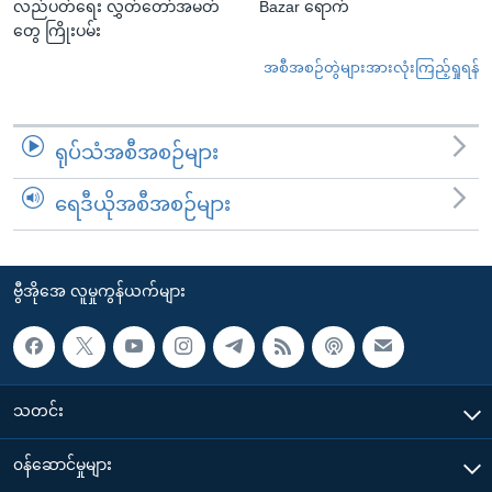
လည်ပတ်ရေး လွှတ်တော်အမတ်
Bazar ရောက်
တွေ ကြိုးပမ်း
အစီအစဉ်တွဲများအားလုံးကြည့်ရှုရန်
ရုပ်သံအစီအစဉ်များ
ရေဒီယိုအစီအစဉ်များ
ဗွီအိုအေ လူမှုကွန်ယက်များ
သတင်း
၀န်ဆောင်မှုများ