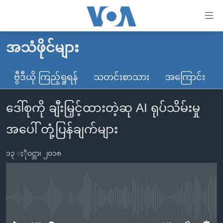
သုံး
ရ
လွယ်ကူ
အသံဖိုင်များ
မူလစာမျက်နှာ
စေ
မြန်မာ
ဗွီဒီယို ကြည့်ရှုရန်
သတင်းစာသား
အကြောင်း
သည့်
ကမ္ဘာ့သတင်းများ
Link
ဒေါ်စုကို ချီးမြှင့်ထားတဲ့ဆု AI ရုပ်သိမ်းမှု
ဗွီဒီယို
နိုင်ငံတကာ
များ
သတင်းလွတ်လပ်ခွင့်
အမေရိကန်
အပေါ် တုံ့ပြန်ချက်များ
ပင်မ
ရပ်ဝန်းတခု လမ်းတခု အလွန်
တရုတ်
အကြောင်းအရာ
၁၃ ႏိုဝင္ဘာ၊ ၂၀၁၈
သို့
အင်္ဂလိပ်စာလေ့လာမယ်
အစ္စရေး-ပါလက်စတိုင်း
ကျော်
အပတ်စဉ်ကဏ္ဍများ
အမေရိကန်သုံးအီဒီယံ
ကြည့်
ရေဒီယိုနှင့်ရုပ်သံ အချက်အလက်များ
မကြေးမုံရဲ့ အင်္ဂလိပ်စာ
ရေဒီယို
ရန်
No media source currently available
ပင်မ
ရေဒီယို/တီဗွီအစီအစဉ်
ရုပ်ရှင်ထဲက အင်္ဂလိပ်စာ
တီဗွီ