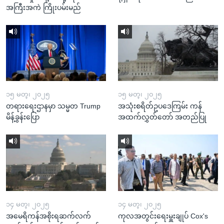
အကြီးအကဲ ကြိုးပမ်းမည်
၁၅ မတ္၊ ၂၀၂၅
၁၅ မတ္၊ ၂၀၂၅
တရားရေးဌာနမှာ သမ္မတ Trump
အသုံးစရိတ်ဥပဒေကြမ်း ကန်
မိန့်ခွန်းပြော
အထက်လွှတ်တော် အတည်ပြု
၁၄ မတ္၊ ၂၀၂၅
၁၄ မတ္၊ ၂၀၂၅
အမေရိကန်အစိုးရဆက်လက်
ကုလအတွင်းရေးမှူးချုပ် Cox's