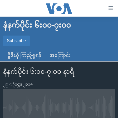
သုံး
ရ
လွယ်ကူ
နံနက်ပိုင်း ၆း၀၀-၇း၀၀
မူလစာမျက်နှာ
စေ
မြန်မာ
Subscribe
သည့်
SUBSCRIBE
ကမ္ဘာ့သတင်းများ
Link
ဗွီဒီယို ကြည့်ရှုရန်
အကြောင်း
ဗွီဒီယို
နိုင်ငံတကာ
များ
Spotify
သတင်းလွတ်လပ်ခွင့်
အမေရိကန်
ပင်မ
နံနက်ပိုင်း ၆:၀၀-၇:၀၀ နာရီ
ရပ်ဝန်းတခု လမ်းတခု အလွန်
တရုတ်
အကြောင်းအရာ
ရယူရန်
သို့
၂၉ ႏိုဝင္ဘာ၊ ၂၀၁၈
အင်္ဂလိပ်စာလေ့လာမယ်
အစ္စရေး-ပါလက်စတိုင်း
ကျော်
အပတ်စဉ်ကဏ္ဍများ
အမေရိကန်သုံးအီဒီယံ
ကြည့်
ရေဒီယိုနှင့်ရုပ်သံ အချက်အလက်များ
မကြေးမုံရဲ့ အင်္ဂလိပ်စာ
ရေဒီယို
ရန်
No media source currently available
ပင်မ
ရေဒီယို/တီဗွီအစီအစဉ်
ရုပ်ရှင်ထဲက အင်္ဂလိပ်စာ
တီဗွီ