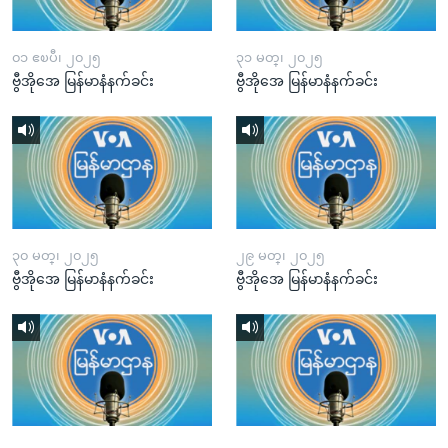
၀၁ ဧၿပီ၊ ၂၀၂၅
၃၁ မတ္၊ ၂၀၂၅
ဗွီအိုအေ မြန်မာနံနက်ခင်း
ဗွီအိုအေ မြန်မာနံနက်ခင်း
၃၀ မတ္၊ ၂၀၂၅
၂၉ မတ္၊ ၂၀၂၅
ဗွီအိုအေ မြန်မာနံနက်ခင်း
ဗွီအိုအေ မြန်မာနံနက်ခင်း