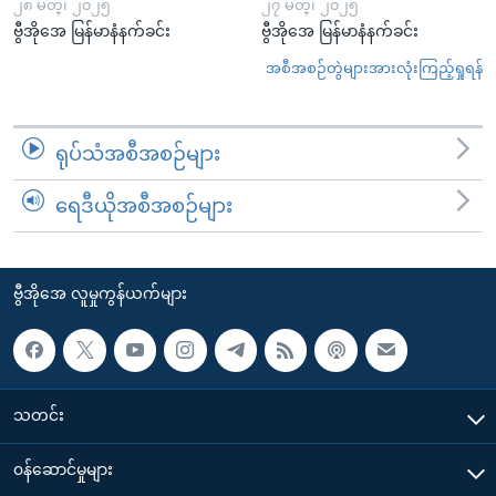
၂၈ မတ္၊ ၂၀၂၅
၂၇ မတ္၊ ၂၀၂၅
ဗွီအိုအေ မြန်မာနံနက်ခင်း
ဗွီအိုအေ မြန်မာနံနက်ခင်း
အစီအစဉ်တွဲများအားလုံးကြည့်ရှုရန်
ရုပ်သံအစီအစဉ်များ
ရေဒီယိုအစီအစဉ်များ
ဗွီအိုအေ လူမှုကွန်ယက်များ
သတင်း
၀န်ဆောင်မှုများ