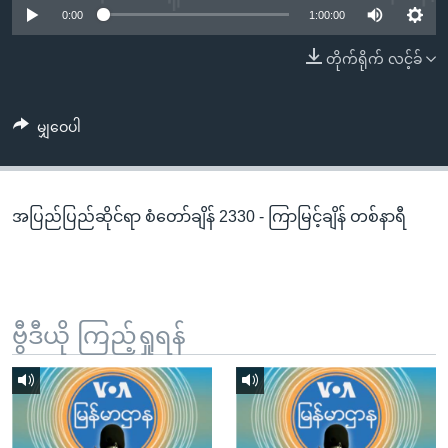
အ
0:00
1:00:00
သုတပဒေသာ အင်္ဂလိပ်စာ
ညွန်း
Learning English
တိုက်ရိုက် လင့်ခ်
စာမျက်နှာ
သို့
ဗွီအိုအေ လူမှုကွန်ယက်များ
ကျော်
မျှဝေပါ
ကြည့်
ရန်
ဘာသာစကားများ
ရှာဖွေ
အပြည်ပြည်ဆိုင်ရာ စံတော်ချိန် 2330 - ကြာမြင့်ချိန် တစ်နာရီ
ရန်
နေရာ
သို့
ကျော်
ရန်
ဗွီဒီယို ကြည့်ရှုရန်