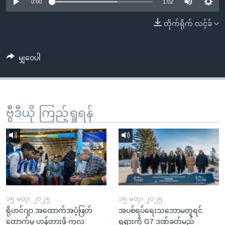
အ
0:00
1:02
သုတပဒေသာ အင်္ဂလိပ်စာ
ညွန်း
Learning English
တိုက်ရိုက် လင့်ခ်
စာမျက်နှာ
သို့
ဗွီအိုအေ လူမှုကွန်ယက်များ
ကျော်
မျှဝေပါ
ကြည့်
ရန်
ဘာသာစကားများ
ရှာဖွေ
ဗွီဒီယို ကြည့်ရှုရန်
ရန်
နေရာ
သို့
ကျော်
ရန်
၁၅ မတ္၊ ၂၀၂၅
၁၅ မတ္၊ ၂၀၂၅
ရိုဟင်ဂျာ အထောက်အပံ့ဖြတ်
အပစ်ရပ်ရေးသဘောမတူရင်
တောက်မှု ဟန့်တားဖို့ ကုလ
ရုရှားကို G7 ဒဏ်ခတ်မည်