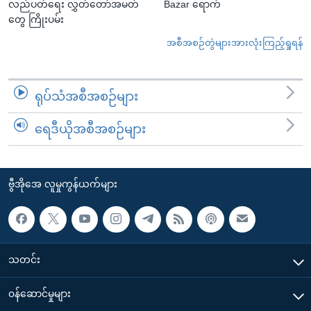
လည်ပတ်ရေး လွှတ်တော်အမတ်
Bazar ရောက်
တွေ ကြိုးပမ်း
အစီအစဉ်တွဲများအားလုံးကြည့်ရှုရန်
ရုပ်သံအစီအစဉ်များ
ရေဒီယိုအစီအစဉ်များ
ဗွီအိုအေ လူမှုကွန်ယက်များ
သတင်း
၀န်ဆောင်မှုများ