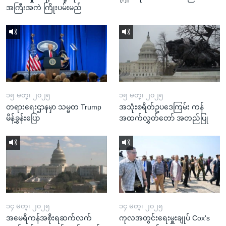
အကြီးအကဲ ကြိုးပမ်းမည်
၁၅ မတ္၊ ၂၀၂၅
၁၅ မတ္၊ ၂၀၂၅
တရားရေးဌာနမှာ သမ္မတ Trump
အသုံးစရိတ်ဥပဒေကြမ်း ကန်
မိန့်ခွန်းပြော
အထက်လွှတ်တော် အတည်ပြု
၁၄ မတ္၊ ၂၀၂၅
၁၄ မတ္၊ ၂၀၂၅
အမေရိကန်အစိုးရဆက်လက်
ကုလအတွင်းရေးမှူးချုပ် Cox's