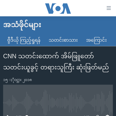
သုံး
ရ
လွယ်ကူ
အသံဖိုင်များ
မူလစာမျက်နှာ
စေ
မြန်မာ
ဗွီဒီယို ကြည့်ရှုရန်
သတင်းစာသား
အကြောင်း
သည့်
ကမ္ဘာ့သတင်းများ
Link
CNN သတင်းထောက် အိမ်ဖြူတော်
ဗွီဒီယို
နိုင်ငံတကာ
များ
သတင်းလွတ်လပ်ခွင့်
အမေရိကန်
သတင်းယူခွင့် တရားသူကြီး ဆုံးဖြတ်မည်
ပင်မ
ရပ်ဝန်းတခု လမ်းတခု အလွန်
တရုတ်
အကြောင်းအရာ
၁၅ ႏိုဝင္ဘာ၊ ၂၀၁၈
သို့
အင်္ဂလိပ်စာလေ့လာမယ်
အစ္စရေး-ပါလက်စတိုင်း
ကျော်
အပတ်စဉ်ကဏ္ဍများ
အမေရိကန်သုံးအီဒီယံ
ကြည့်
ရေဒီယိုနှင့်ရုပ်သံ အချက်အလက်များ
မကြေးမုံရဲ့ အင်္ဂလိပ်စာ
ရေဒီယို
ရန်
No media source currently available
ပင်မ
ရေဒီယို/တီဗွီအစီအစဉ်
ရုပ်ရှင်ထဲက အင်္ဂလိပ်စာ
တီဗွီ