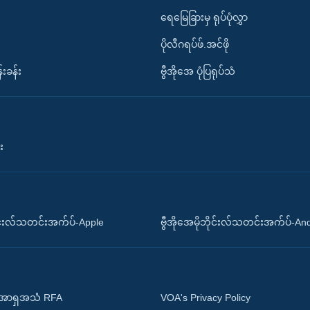
ရေမြေခြားမှ ရုပ်ပုံလွှာ
ပိုလီဂရပ်ဖ်.အင်ဖို
်းခန်း
ဗွီအိုအေ ပုံပြရုပ်သံ
း
ိုင်းလ်သတင်းအက်ပ်-Apple
ဗွီအိုအေမိုဘိုင်းလ်သတင်းအက်ပ်-An
 အာရှအသံ RFA
VOA's Privacy Policy