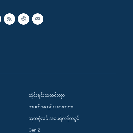
တိုင်းရင်းသတင်းလွှာ
တပတ်အတွင်း အားကစား
သုတစုံလင် အမေရိကန်တခွင်
Gen Z