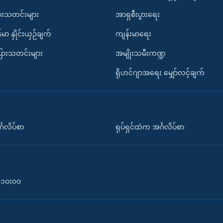
ားသတင်းများ
အာရှစီးပွားရေး
်မာ နှိုင်းယှဉ်ချက်
ကျန်းမာရေး
ပြားသတင်းများ
အမျိုးသမီးကဏ္ဍ
ရိုဟင်ဂျာအရေး မျှော်လင့်ချက်
်္ဂလိပ်စာ
ရုပ်ရှင်ထဲက အင်္ဂလိပ်စာ
၀-၁၀း၀၀