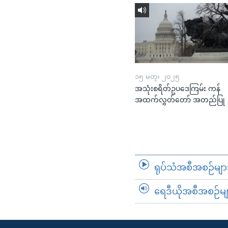
၁၅ မတ္၊ ၂၀၂၅
အသုံးစရိတ်ဥပဒေကြမ်း ကန်
အထက်လွှတ်တော် အတည်ပြု
ရုပ်သံအစီအစဉ်မျာ
ရေဒီယိုအစီအစဉ်မျ