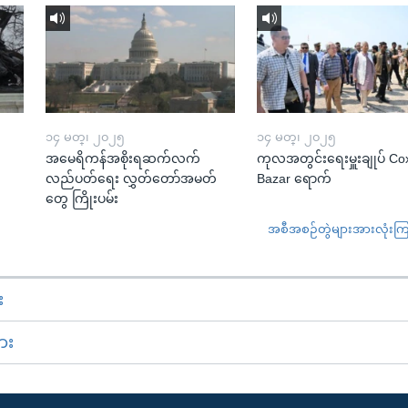
၁၄ မတ္၊ ၂၀၂၅
၁၄ မတ္၊ ၂၀၂၅
အမေရိကန်အစိုးရဆက်လက်
ကုလအတွင်းရေးမှူးချုပ် Co
လည်ပတ်ရေး လွှတ်တော်အမတ်
Bazar ရောက်
တွေ ကြိုးပမ်း
အစီအစဉ်တွဲများအားလုံးကြည့
း
ား