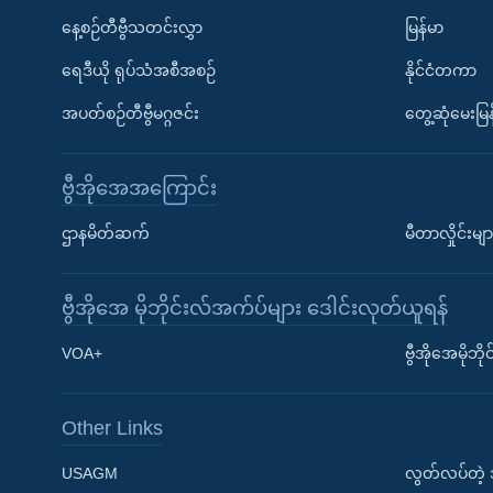
နေ့စဉ်တီဗွီသတင်းလွှာ
မြန်မာ
ရေဒီယို ရုပ်သံအစီအစဉ်
နိုင်ငံတကာ
အပတ်စဉ်တီဗွီမဂ္ဂဇင်း
တွေ့ဆုံမေးမြန
ဗွီအိုအေအကြောင်း
ဌာနမိတ်ဆက်
မီတာလှိုင်းမျာ
ဗွီအိုအေ မိုဘိုင်းလ်အက်ပ်များ ဒေါင်းလုတ်ယူရန်
Learning English
VOA+
ဗွီအိုအေမိုဘ
ဗွီအိုအေ လူမှုကွန်ယက်များ
Other Links
USAGM
လွတ်လပ်တဲ့