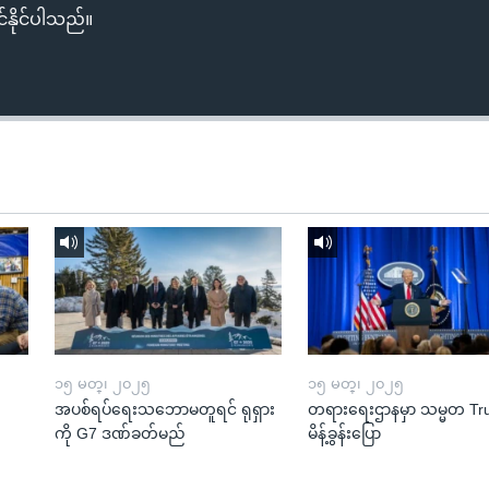
်နိုင်ပါသည်။
၁၅ မတ္၊ ၂၀၂၅
၁၅ မတ္၊ ၂၀၂၅
အပစ်ရပ်ရေးသဘောမတူရင် ရုရှား
တရားရေးဌာနမှာ သမ္မတ T
ကို G7 ဒဏ်ခတ်မည်
မိန့်ခွန်းပြော