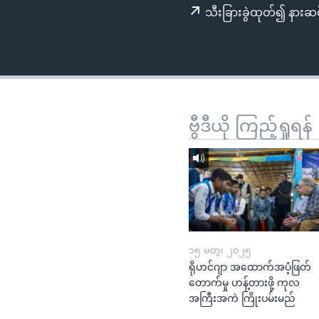
သုတပဒေသာ အင်္ဂလိပ်စာ
အ
သီးခြားခွဲထုတ်၍ နားဆင
ညွန်း
စာမျက်နှာ
သို့
ကျော်
ကြည့်
ရန်
ဗွီဒီယို ကြည့်ရှုရန်
ရှာဖွေ
ရန်
နေရာ
သို့
ကျော်
ရန်
၁၅ မတ္၊ ၂၀၂၅
ရိုဟင်ဂျာ အထောက်အပံ့ဖြတ်
တောက်မှု ဟန့်တားဖို့ ကုလ
အကြီးအကဲ ကြိုးပမ်းမည်