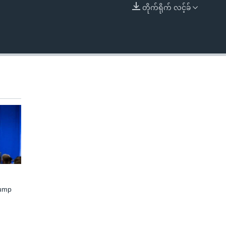
တိုက်ရိုက် လင့်ခ်
EMBED
rump