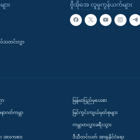
ုများ
ဗွီအိုအေ လူမှုကွန်ယက်များ
းလ်သတင်းလွှာ
ပညာ
မြန်မာပြည်မှပေးစာ
အနာဂတ်ကမ္ဘာ
မြင်ကွင်းကျယ်မှတ်စုများ
ကမ္ဘာတလွှားခရီးသွား
း အားကစား
ဒီသီတင်းပတ် အာရှနိုင်ငံရေး