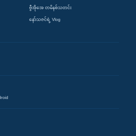
ဗွီအိုအေ တမိနစ်သတင်း
နော်သဇင်ရဲ့ Vlog
droid