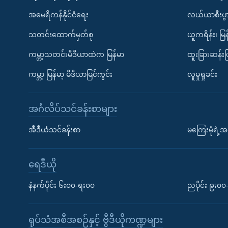
အမေရိကန်နိုင်ငံရေး
လယ်ယာစီးပွ
သတင်းထောက်မှတ်စု
ယူကရိန်း၊ မြန
ကမ္ဘာ့သတင်းမီဒီယာထဲက မြန်မာ
ထူးခြားဆန်း
ကမ္ဘာ့ မြန်မာ့ မီဒီယာမြင်ကွင်း
လူမှုရှုခင်း
အင်္ဂလိပ်သင်ခန်းစာများ
အီဒီယံသင်ခန်းစာ
မကြေးမုံရဲ့အင
ရေဒီယို
နံနက်ပိုင်း ၆း၀၀-ရး၀၀
ညပိုင်း ၉း၀
ရုပ်သံအစီအစဉ်နှင့် ဗွီဒီယိုကဏ္ဍများ