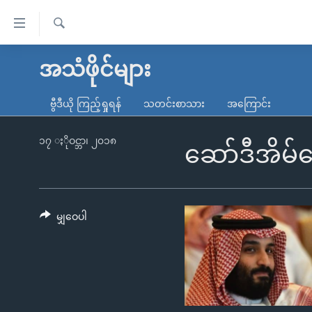
သုံး
ရ
ရှာဖွေ
လွယ်ကူ
မူလစာမျက်နှာ
အသံဖိုင်များ
ရ
စေ
မြန်မာ
လာ
ဗွီဒီယို ကြည့်ရှုရန်
သတင်းစာသား
အကြောင်း
သည့်
ဒ်
ကမ္ဘာ့သတင်းများ
Link
ဗွီဒီယို
နိုင်ငံတကာ
၁၇ ႏိုဝင္ဘာ၊ ၂၀၁၈
ဆော်ဒီအိမ်
များ
သတင်းလွတ်လပ်ခွင့်
အမေရိကန်
ပင်မ
ရပ်ဝန်းတခု လမ်းတခု အလွန်
တရုတ်
အကြောင်းအရာ
အင်္ဂလိပ်စာလေ့လာမယ်
အစ္စရေး-ပါလက်စတိုင်း
မျှဝေပါ
သို့
အပတ်စဉ်ကဏ္ဍများ
အမေရိကန်သုံးအီဒီယံ
ကျော်
ကြည့်
ရေဒီယိုနှင့်ရုပ်သံ အချက်အလက်များ
မကြေးမုံရဲ့ အင်္ဂလိပ်စာ
ရေဒီယို
ရန်
ရေဒီယို/တီဗွီအစီအစဉ်
ရုပ်ရှင်ထဲက အင်္ဂလိပ်စာ
တီဗွီ
ပင်မ