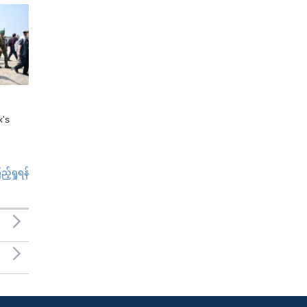
x's
်ရှုရန်