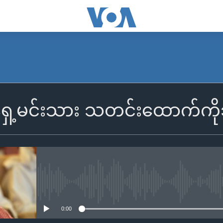
ရှေ့မင်းသား သတင်းထောက်ကိုသတ
No media source currently availa
0:00