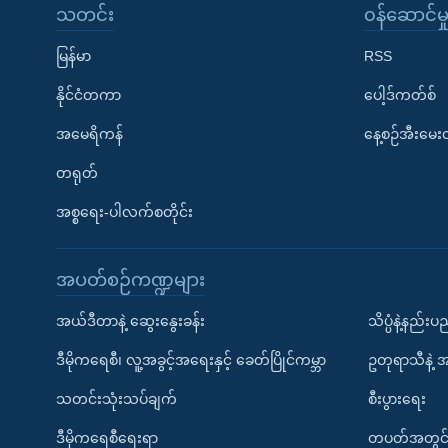
သတင်း
၀န်ဆောင်မှ
မြန်မာ
RSS
နိုင်ငံတကာ
ပေါ့ဒ်ကတ်စ်
အမေရိကန်
နေ့စဉ်အီးမေ
တရုတ်
အစ္စရေး-ပါလက်စတိုင်း
အပတ်စဉ်ကဏ္ဍများ
အယ်ဒီတာနဲ့ ဆွေးနွေးခန်း
သိပ္ပံနဲ့နည်း
ဒီမိုကရေစီ၊ လူ့အခွင့်အရေးနှင့် ခေတ်ပြိုင်ကမ္ဘာ
ဥတုရာသီနဲ့ 
သတင်းသုံးသပ်ချက်
စီးပွားရေး
ဒီမိုကရေစီရေးရာ
တပတ်အတွင်