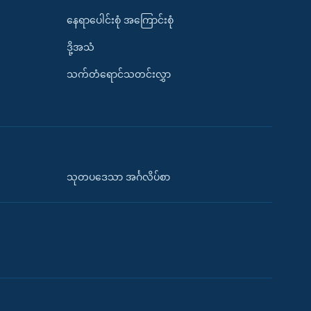
နေရာပေါင်းစုံ အကြောင်းစုံ
ဒို့အသံ
သက်တံရောင်သတင်းလွှာ
သုတပဒေသာ အင်္ဂလိပ်စာ