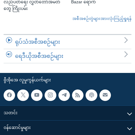
လည်ပတ်ရေး လွှတ်တော်အမတ်
Bazar ရောက်
တွေ ကြိုးပမ်း
အစီအစဉ်တွဲများအားလုံးကြည့်ရှုရန်
ရုပ်သံအစီအစဉ်များ
ရေဒီယိုအစီအစဉ်များ
ဗွီအိုအေ လူမှုကွန်ယက်များ
သတင်း
၀န်ဆောင်မှုများ