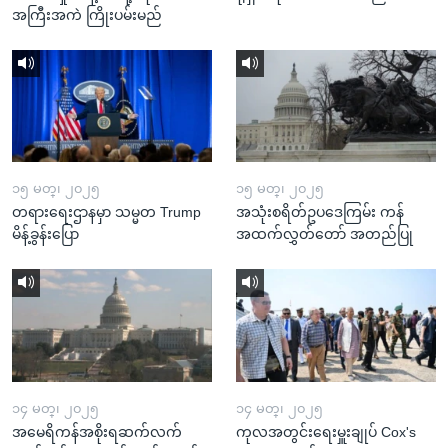
အကြီးအကဲ ကြိုးပမ်းမည်
၁၅ မတ္၊ ၂၀၂၅
၁၅ မတ္၊ ၂၀၂၅
တရားရေးဌာနမှာ သမ္မတ Trump
အသုံးစရိတ်ဥပဒေကြမ်း ကန်
မိန့်ခွန်းပြော
အထက်လွှတ်တော် အတည်ပြု
၁၄ မတ္၊ ၂၀၂၅
၁၄ မတ္၊ ၂၀၂၅
အမေရိကန်အစိုးရဆက်လက်
ကုလအတွင်းရေးမှူးချုပ် Cox's