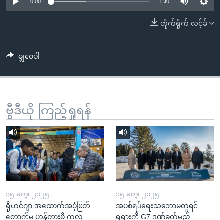
အ
0:00
1:30
သုတပဒေသာ အင်္ဂလိပ်စာ
ညွန်း
Learning English
တိုက်ရိုက် လင့်ခ်
စာမျက်နှာ
သို့
ဗွီအိုအေ လူမှုကွန်ယက်များ
ကျော်
မျှဝေပါ
ကြည့်
ရန်
ဘာသာစကားများ
ရှာဖွေ
ဗွီဒီယို ကြည့်ရှုရန်
ရန်
နေရာ
သို့
ကျော်
ရန်
၁၅ မတ္၊ ၂၀၂၅
၁၅ မတ္၊ ၂၀၂၅
ရိုဟင်ဂျာ အထောက်အပံ့ဖြတ်
အပစ်ရပ်ရေးသဘောမတူရင်
တောက်မှု ဟန့်တားဖို့ ကုလ
ရုရှားကို G7 ဒဏ်ခတ်မည်