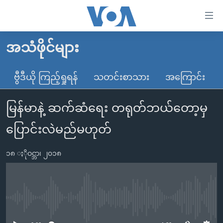
သုံး
ရ
လွယ်ကူ
အသံဖိုင်များ
မူလစာမျက်နှာ
စေ
မြန်မာ
ဗွီဒီယို ကြည့်ရှုရန်
သတင်းစာသား
အကြောင်း
သည့်
ကမ္ဘာ့သတင်းများ
Link
မြန်မာနဲ့ ဆက်ဆံရေး တရုတ်ဘယ်တော့မှ
ဗွီဒီယို
နိုင်ငံတကာ
များ
သတင်းလွတ်လပ်ခွင့်
အမေရိကန်
ပြောင်းလဲမည်မဟုတ်
ပင်မ
ရပ်ဝန်းတခု လမ်းတခု အလွန်
တရုတ်
အကြောင်းအရာ
၁၈ ႏိုဝင္ဘာ၊ ၂၀၁၈
သို့
အင်္ဂလိပ်စာလေ့လာမယ်
အစ္စရေး-ပါလက်စတိုင်း
ကျော်
အပတ်စဉ်ကဏ္ဍများ
အမေရိကန်သုံးအီဒီယံ
ကြည့်
ရေဒီယိုနှင့်ရုပ်သံ အချက်အလက်များ
မကြေးမုံရဲ့ အင်္ဂလိပ်စာ
ရေဒီယို
ရန်
No media source currently available
ပင်မ
ရေဒီယို/တီဗွီအစီအစဉ်
ရုပ်ရှင်ထဲက အင်္ဂလိပ်စာ
တီဗွီ