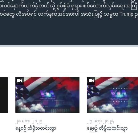
းဝင်နှောက်ယှက်ခဲ့တယ်လို့ စွပ်စွဲခံ ရုရှား စစ်ထောက်လှမ်းရေးအကြ
့ဝင်တွေ လိုအပ်ရင် လက်နက်အင်အားပါ အသုံးပြုဖို့ သမ္မတ Trump ညွ
၂၈ မတ္၊ ၂၀၂၅
၂၇ မတ္၊ ၂၀၂၅
နေ့စဉ် တီဗွီသတင်းလွှာ
နေ့စဉ် တီဗွီသတင်းလွှာ