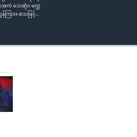
ီးအကဲ သေဆုံး၊ မက္က
န်ကြား။ စသဖြင့်...