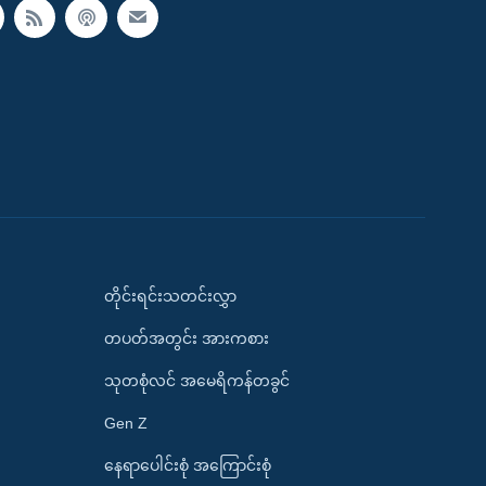
တိုင်းရင်းသတင်းလွှာ
တပတ်အတွင်း အားကစား
သုတစုံလင် အမေရိကန်တခွင်
Gen Z
နေရာပေါင်းစုံ အကြောင်းစုံ