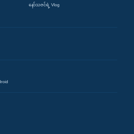
နော်သဇင်ရဲ့ Vlog
droid