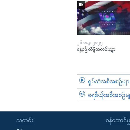
၂၆ မတ္၊ ၂၀၂၅
နေ့စဉ် တီဗွီသတင်းလွှာ
ရုပ်သံအစီအစဉ်မျာ
ရေဒီယိုအစီအစဉ်မျ
သတင်း
၀န်ဆောင်မှ