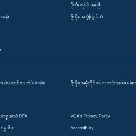
ပိုလီဂရပ်ဖ်.အင်ဖို
်းခန်း
ဗွီအိုအေ ပုံပြရုပ်သံ
း
ိုင်းလ်သတင်းအက်ပ်-Apple
ဗွီအိုအေမိုဘိုင်းလ်သတင်းအက်ပ်-An
 အာရှအသံ RFA
VOA's Privacy Policy
ုးရမူဝါဒ
Accessibility