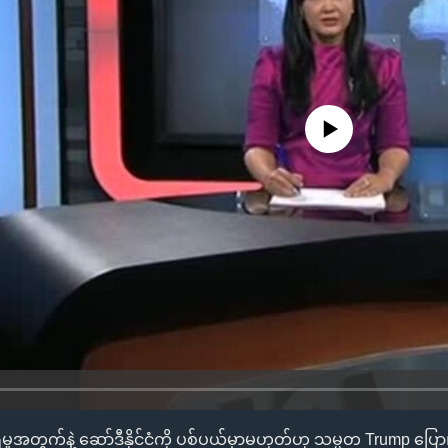
No media source currently availa
တွက်နဲ့ ဆော်ဒီနိုင်ငံကို ပစ်ပယ်မှာမဟုတ်ဟု သမ္မတ Trump ပြ