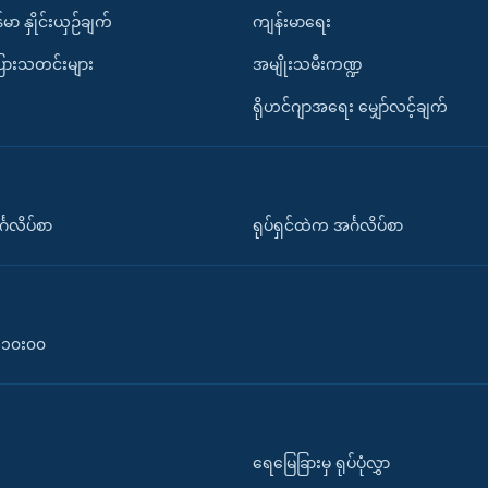
်မာ နှိုင်းယှဉ်ချက်
ကျန်းမာရေး
ပြားသတင်းများ
အမျိုးသမီးကဏ္ဍ
ရိုဟင်ဂျာအရေး မျှော်လင့်ချက်
်္ဂလိပ်စာ
ရုပ်ရှင်ထဲက အင်္ဂလိပ်စာ
၀-၁၀း၀၀
ရေမြေခြားမှ ရုပ်ပုံလွှာ