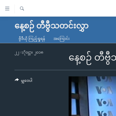
သုံး
ရ
ရှာဖွေ
လွယ်ကူ
မူလစာမျက်နှာ
နေ့စဉ် တီဗွီသတင်းလွှာ
ရ
စေ
မြန်မာ
လာ
ဗွီဒီယို ကြည့်ရှုရန်
အကြောင်း
သည့်
ဒ်
ကမ္ဘာ့သတင်းများ
Link
ဗွီဒီယို
နိုင်ငံတကာ
၂၂ ႏိုဝင္ဘာ၊ ၂၀၁၈
နေ့စဉ် တီဗ
များ
သတင်းလွတ်လပ်ခွင့်
အမေရိကန်
ပင်မ
ရပ်ဝန်းတခု လမ်းတခု အလွန်
တရုတ်
အကြောင်းအရာ
အင်္ဂလိပ်စာလေ့လာမယ်
အစ္စရေး-ပါလက်စတိုင်း
မျှဝေပါ
သို့
အပတ်စဉ်ကဏ္ဍများ
အမေရိကန်သုံးအီဒီယံ
ကျော်
ကြည့်
ရေဒီယိုနှင့်ရုပ်သံ အချက်အလက်များ
မကြေးမုံရဲ့ အင်္ဂလိပ်စာ
ရေဒီယို
ရန်
ရေဒီယို/တီဗွီအစီအစဉ်
ရုပ်ရှင်ထဲက အင်္ဂလိပ်စာ
တီဗွီ
ပင်မ