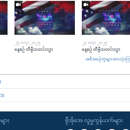
၂၅ မတ္၊ ၂၀၂၅
၂၄ မတ္၊ ၂၀၂၅
နေ့စဉ် တီဗွီသတင်းလွှာ
နေ့စဉ် တီဗွီသတင်းလွှာ
အစီအစဉ်တွဲများအားလုံးကြည့
း
ား
ုများ
ဗွီအိုအေ လူမှုကွန်ယက်များ