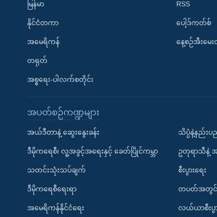
မြန်မာ
RSS
နိုင်ငံတကာ
ပေါ့ဒ်ကတ်စ်
အမေရိကန်
နေ့စဉ်အီးမေ
တရုတ်
အစ္စရေး-ပါလက်စတိုင်း
အပတ်စဉ်ကဏ္ဍများ
အယ်ဒီတာနဲ့ ဆွေးနွေးခန်း
သိပ္ပံနဲ့နည်း
ဒီမိုကရေစီ၊ လူ့အခွင့်အရေးနှင့် ခေတ်ပြိုင်ကမ္ဘာ
ဥတုရာသီနဲ့ 
သတင်းသုံးသပ်ချက်
စီးပွားရေး
ဒီမိုကရေစီရေးရာ
တပတ်အတွင်
အမေရိကန်နိုင်ငံရေး
လယ်ယာစီးပွ