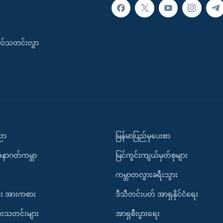
းလ်သတင်းလွှာ
ပညာ
မြန်မာပြည်မှပေးစာ
အနာဂတ်ကမ္ဘာ
မြင်ကွင်းကျယ်မှတ်စုများ
ကမ္ဘာတလွှားခရီးသွား
း အားကစား
ဒီသီတင်းပတ် အာရှနိုင်ငံရေး
ားသတင်းများ
အာရှစီးပွားရေး