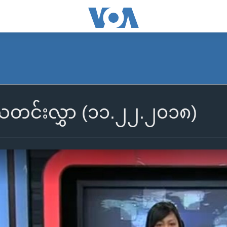
ွီသတင်းလွှာ (၁၁.၂၂.၂၀၁၈)