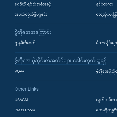
ရေဒီယို ရုပ်သံအစီအစဉ်
နိုင်ငံတကာ
အပတ်စဉ်တီဗွီမဂ္ဂဇင်း
တွေ့ဆုံမေးမြန
ဗွီအိုအေအကြောင်း
ဌာနမိတ်ဆက်
မီတာလှိုင်းမျာ
ဗွီအိုအေ မိုဘိုင်းလ်အက်ပ်များ ဒေါင်းလုတ်ယူရန်
Learning English
VOA+
ဗွီအိုအေမိုဘ
ဗွီအိုအေ လူမှုကွန်ယက်များ
Other Links
USAGM
လွတ်လပ်တဲ့
Press Room
အေမရိကန္အစိ
ဘာသာစကားများ