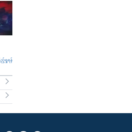
်ရှုရန်