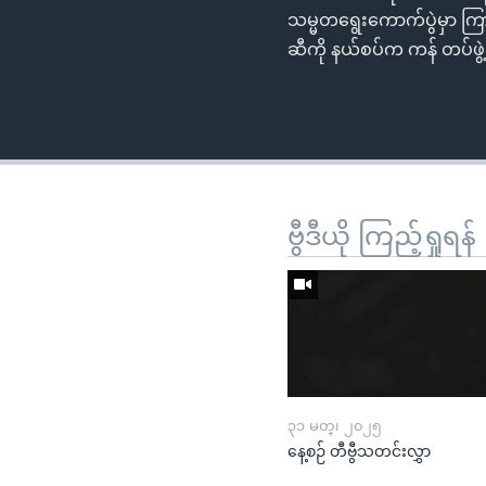
သမ္မတရွေးကောက်ပွဲမှာ ကြာ
ဆီကို နယ်စပ်က ကန် တပ်ဖွဲ
ဗွီဒီယို ကြည့်ရှုရန်
၃၁ မတ္၊ ၂၀၂၅
နေ့စဉ် တီဗွီသတင်းလွှာ