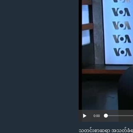
သုတပဒေသာ အင်္ဂလိပ်စာ
အ
ညွန်း
စာမျက်နှာ
သို့
ကျော်
ကြည့်
ရန်
ရှာဖွေ
ရန်
နေရာ
သို့
ကျော်
ရန်
0:00
သတင်းစာဆရာ အသတ်ခံရမှုအ