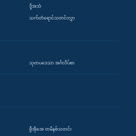
ဒို့အသံ
သက်တံရောင်သတင်းလွှာ
သုတပဒေသာ အင်္ဂလိပ်စာ
ဗွီအိုအေ တမိနစ်သတင်း