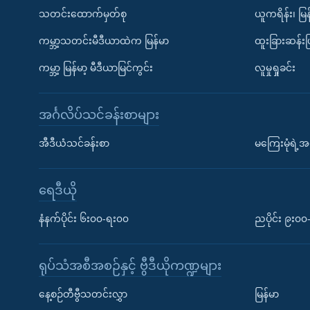
သတင်းထောက်မှတ်စု
ယူကရိန်း၊ မြန
ကမ္ဘာ့သတင်းမီဒီယာထဲက မြန်မာ
ထူးခြားဆန်း
ကမ္ဘာ့ မြန်မာ့ မီဒီယာမြင်ကွင်း
လူမှုရှုခင်း
အင်္ဂလိပ်သင်ခန်းစာများ
အီဒီယံသင်ခန်းစာ
မကြေးမုံရဲ့အင
ရေဒီယို
နံနက်ပိုင်း ၆း၀၀-ရး၀၀
ညပိုင်း ၉း၀
ရုပ်သံအစီအစဉ်နှင့် ဗွီဒီယိုကဏ္ဍများ
နေ့စဉ်တီဗွီသတင်းလွှာ
မြန်မာ