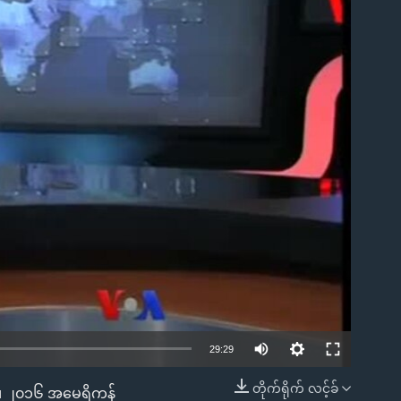
ble
29:29
တိုက်ရိုက် လင့်ခ်
ော၊ ၂၀၁၆ အမေရိကန်
EMBED