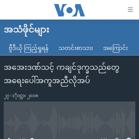
သုံး
ရ
လွယ်ကူ
အသံဖိုင်များ
မူလစာမျက်နှာ
စေ
မြန်မာ
ဗွီဒီယို ကြည့်ရှုရန်
သတင်းစာသား
အကြောင်း
သည့်
ကမ္ဘာ့သတင်းများ
Link
အအေးဒဏ်သင့် ကချင်ဒုက္ခသည်တွေ
ဗွီဒီယို
နိုင်ငံတကာ
များ
သတင်းလွတ်လပ်ခွင့်
အမေရိကန်
အရေးပေါ်အကူအညီလိုအပ်
ပင်မ
ရပ်ဝန်းတခု လမ်းတခု အလွန်
တရုတ်
အကြောင်းအရာ
၂၇ ႏိုဝင္ဘာ၊ ၂၀၁၈
သို့
အင်္ဂလိပ်စာလေ့လာမယ်
အစ္စရေး-ပါလက်စတိုင်း
ကျော်
အပတ်စဉ်ကဏ္ဍများ
အမေရိကန်သုံးအီဒီယံ
ကြည့်
ရေဒီယိုနှင့်ရုပ်သံ အချက်အလက်များ
မကြေးမုံရဲ့ အင်္ဂလိပ်စာ
ရေဒီယို
ရန်
No media source currently available
ပင်မ
ရေဒီယို/တီဗွီအစီအစဉ်
ရုပ်ရှင်ထဲက အင်္ဂလိပ်စာ
တီဗွီ