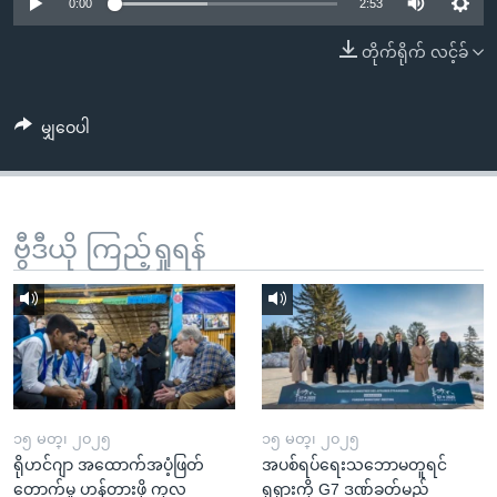
အ
0:00
2:53
သုတပဒေသာ အင်္ဂလိပ်စာ
ညွန်း
Learning English
တိုက်ရိုက် လင့်ခ်
စာမျက်နှာ
သို့
ဗွီအိုအေ လူမှုကွန်ယက်များ
ကျော်
မျှဝေပါ
ကြည့်
ရန်
ဘာသာစကားများ
ရှာဖွေ
ဗွီဒီယို ကြည့်ရှုရန်
ရန်
နေရာ
သို့
ကျော်
ရန်
၁၅ မတ္၊ ၂၀၂၅
၁၅ မတ္၊ ၂၀၂၅
ရိုဟင်ဂျာ အထောက်အပံ့ဖြတ်
အပစ်ရပ်ရေးသဘောမတူရင်
တောက်မှု ဟန့်တားဖို့ ကုလ
ရုရှားကို G7 ဒဏ်ခတ်မည်