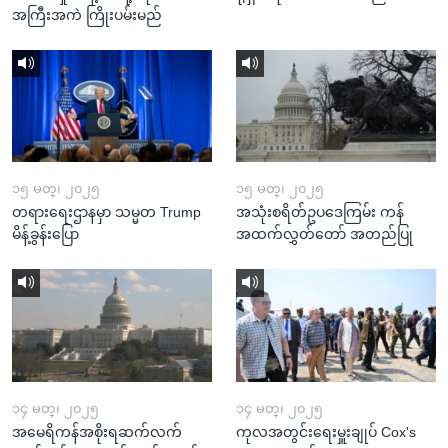
အကြီးအကဲ ကြိုးပမ်းမည်
၁၅ မတ္၊ ၂၀၂၅
၁၅ မတ္၊ ၂၀၂၅
တရားရေးဌာနမှာ သမ္မတ Trump
အသုံးစရိတ်ဥပဒေကြမ်း ကန်
မိန့်ခွန်းပြော
အထက်လွှတ်တော် အတည်ပြု
၁၄ မတ္၊ ၂၀၂၅
၁၄ မတ္၊ ၂၀၂၅
အမေရိကန်အစိုးရဆက်လက်
ကုလအတွင်းရေးမှူးချုပ် Cox's