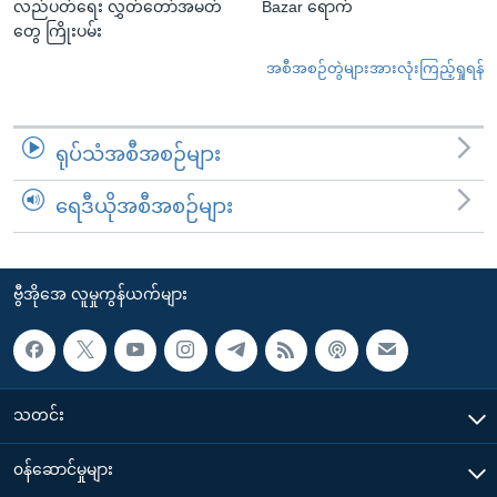
လည်ပတ်ရေး လွှတ်တော်အမတ်
Bazar ရောက်
တွေ ကြိုးပမ်း
အစီအစဉ်တွဲများအားလုံးကြည့်ရှုရန်
ရုပ်သံအစီအစဉ်များ
ရေဒီယိုအစီအစဉ်များ
ဗွီအိုအေ လူမှုကွန်ယက်များ
သတင်း
၀န်ဆောင်မှုများ