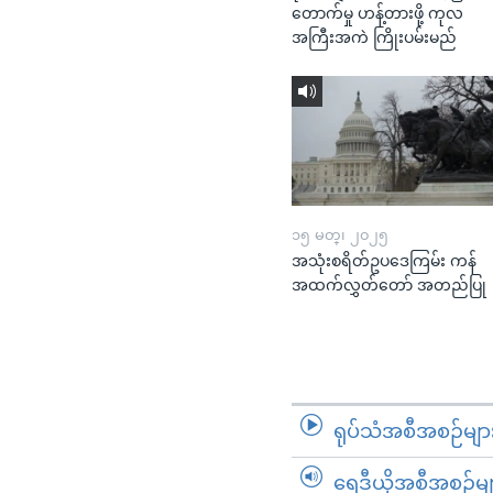
တောက်မှု ဟန့်တားဖို့ ကုလ
အကြီးအကဲ ကြိုးပမ်းမည်
၁၅ မတ္၊ ၂၀၂၅
အသုံးစရိတ်ဥပဒေကြမ်း ကန်
အထက်လွှတ်တော် အတည်ပြု
ရုပ်သံအစီအစဉ်မျာ
ရေဒီယိုအစီအစဉ်မျ