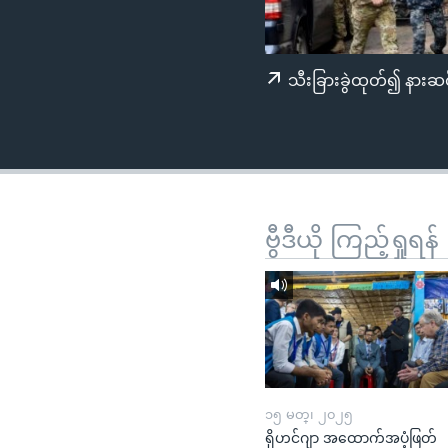
သုတပဒေသာ အင်္ဂလိပ်စာ
အ
ညွန်း
စာမျက်နှာ
သီးခြားခွဲထုတ်၍ နားဆင
သို့
ကျော်
ကြည့်
ရန်
ရှာဖွေ
ရန်
ဗွီဒီယို ကြည့်ရှုရန်
နေရာ
သို့
ကျော်
ရန်
၁၅ မတ္၊ ၂၀၂၅
ရိုဟင်ဂျာ အထောက်အပံ့ဖြတ်