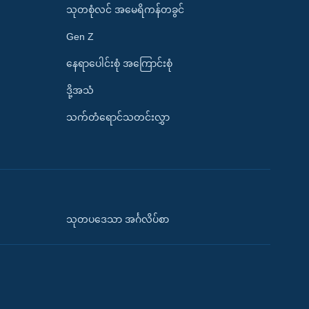
သုတစုံလင် အမေရိကန်တခွင်
Gen Z
နေရာပေါင်းစုံ အကြောင်းစုံ
ဒို့အသံ
သက်တံရောင်သတင်းလွှာ
သုတပဒေသာ အင်္ဂလိပ်စာ