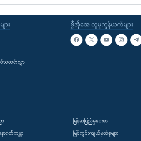
ုများ
ဗွီအိုအေ လူမှုကွန်ယက်များ
းလ်သတင်းလွှာ
ပညာ
မြန်မာပြည်မှပေးစာ
အနာဂတ်ကမ္ဘာ
မြင်ကွင်းကျယ်မှတ်စုများ