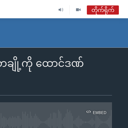
တိုက်ရိုက်
တချို့ကို ထောင်ဒဏ်
EMBED
ble