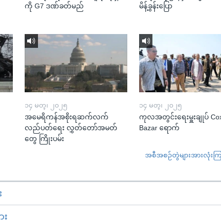
ကို G7 ဒဏ်ခတ်မည်
မိန့်ခွန်းပြော
၁၄ မတ္၊ ၂၀၂၅
၁၄ မတ္၊ ၂၀၂၅
အမေရိကန်အစိုးရဆက်လက်
ကုလအတွင်းရေးမှူးချုပ် Co
လည်ပတ်ရေး လွှတ်တော်အမတ်
Bazar ရောက်
တွေ ကြိုးပမ်း
အစီအစဉ်တွဲများအားလုံးကြည့
း
ား