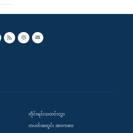
တိုင်းရင်းသတင်းလွှာ
တပတ်အတွင်း အားကစား