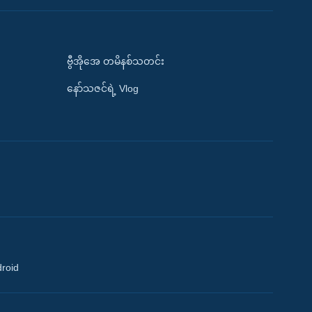
ဗွီအိုအေ တမိနစ်သတင်း
နော်သဇင်ရဲ့ Vlog
droid