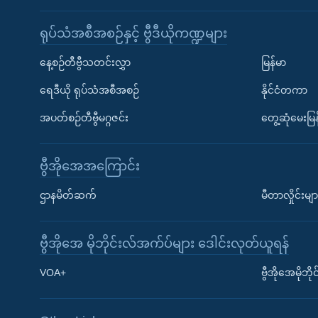
ရုပ်သံအစီအစဉ်နှင့် ဗွီဒီယိုကဏ္ဍများ
နေ့စဉ်တီဗွီသတင်းလွှာ
မြန်မာ
ရေဒီယို ရုပ်သံအစီအစဉ်
နိုင်ငံတကာ
အပတ်စဉ်တီဗွီမဂ္ဂဇင်း
တွေ့ဆုံမေးမြန
ဗွီအိုအေအကြောင်း
ဌာနမိတ်ဆက်
မီတာလှိုင်းမျာ
ဗွီအိုအေ မိုဘိုင်းလ်အက်ပ်များ ဒေါင်းလုတ်ယူရန်
Learning English
VOA+
ဗွီအိုအေမိုဘ
ဗွီအိုအေ လူမှုကွန်ယက်များ