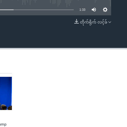
1:33
တိုက်ရိုက် လင့်ခ်
EMBED
rump