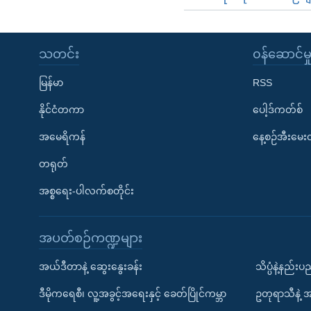
သတင်း
၀န်ဆောင်မှ
မြန်မာ
RSS
နိုင်ငံတကာ
ပေါ့ဒ်ကတ်စ်
အမေရိကန်
နေ့စဉ်အီးမေ
တရုတ်
အစ္စရေး-ပါလက်စတိုင်း
အပတ်စဉ်ကဏ္ဍများ
အယ်ဒီတာနဲ့ ဆွေးနွေးခန်း
သိပ္ပံနဲ့နည်း
ဒီမိုကရေစီ၊ လူ့အခွင့်အရေးနှင့် ခေတ်ပြိုင်ကမ္ဘာ
ဥတုရာသီနဲ့ 