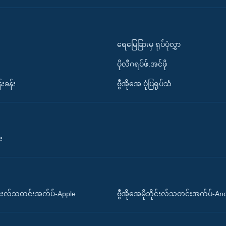
ရေမြေခြားမှ ရုပ်ပုံလွှာ
ပိုလီဂရပ်ဖ်.အင်ဖို
်းခန်း
ဗွီအိုအေ ပုံပြရုပ်သံ
း
ိုင်းလ်သတင်းအက်ပ်-Apple
ဗွီအိုအေမိုဘိုင်းလ်သတင်းအက်ပ်-An