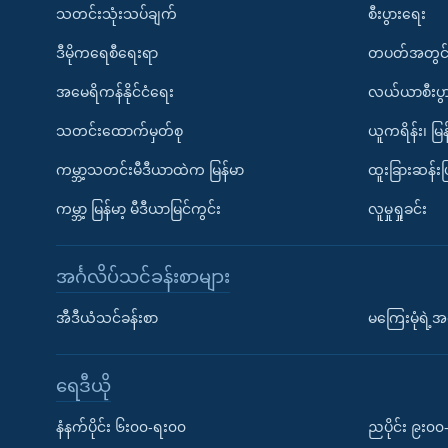
သတင်းသုံးသပ်ချက်
စီးပွားရေး
ဒီမိုကရေစီရေးရာ
တပတ်အတွင်
အမေရိကန်နိုင်ငံရေး
လယ်ယာစီးပွ
သတင်းထောက်မှတ်စု
ယူကရိန်း၊ မြန
ကမ္ဘာ့သတင်းမီဒီယာထဲက မြန်မာ
ထူးခြားဆန်း
ကမ္ဘာ့ မြန်မာ့ မီဒီယာမြင်ကွင်း
လူမှုရှုခင်း
အင်္ဂလိပ်သင်ခန်းစာများ
အီဒီယံသင်ခန်းစာ
မကြေးမုံရဲ့အင
ရေဒီယို
နံနက်ပိုင်း ၆း၀၀-ရး၀၀
ညပိုင်း ၉း၀