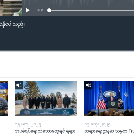
0:00
်နိုင်ပါသည်။
၁၅ မတ္၊ ၂၀၂၅
၁၅ မတ္၊ ၂၀၂၅
အပစ်ရပ်ရေးသဘောမတူရင် ရုရှား
တရားရေးဌာနမှာ သမ္မတ T