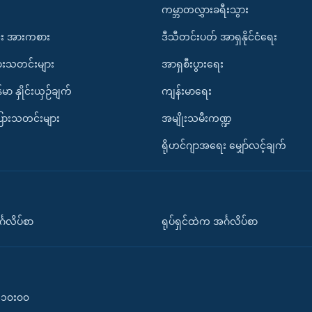
ကမ္ဘာတလွှားခရီးသွား
း အားကစား
ဒီသီတင်းပတ် အာရှနိုင်ငံရေး
ားသတင်းများ
အာရှစီးပွားရေး
်မာ နှိုင်းယှဉ်ချက်
ကျန်းမာရေး
ပြားသတင်းများ
အမျိုးသမီးကဏ္ဍ
ရိုဟင်ဂျာအရေး မျှော်လင့်ချက်
်္ဂလိပ်စာ
ရုပ်ရှင်ထဲက အင်္ဂလိပ်စာ
၀-၁၀း၀၀