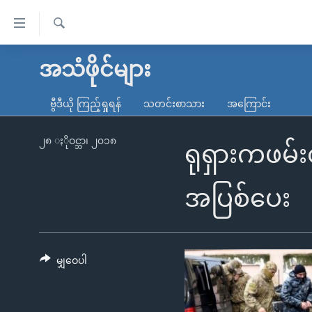
သုံး
ရ
ရှာဖွေ
လွယ်ကူ
မူလစာမျက်နှာ
အသံဖိုင်များ
ရ
စေ
မြန်မာ
လာ
ဗွီဒီယို ကြည့်ရှုရန်
သတင်းစာသား
အကြောင်း
သည့်
ဒ်
ကမ္ဘာ့သတင်းများ
Link
ဗွီဒီယို
နိုင်ငံတကာ
၂၈ ႏိုဝင္ဘာ၊ ၂၀၁၈
ရုရှားကဖမ်
များ
သတင်းလွတ်လပ်ခွင့်
အမေရိကန်
ပင်မ
ရပ်ဝန်းတခု လမ်းတခု အလွန်
တရုတ်
အပြစ်ပေး
အကြောင်းအရာ
အင်္ဂလိပ်စာလေ့လာမယ်
အစ္စရေး-ပါလက်စတိုင်း
သို့
အပတ်စဉ်ကဏ္ဍများ
အမေရိကန်သုံးအီဒီယံ
ကျော်
ကြည့်
မျှဝေပါ
ရေဒီယိုနှင့်ရုပ်သံ အချက်အလက်များ
မကြေးမုံရဲ့ အင်္ဂလိပ်စာ
ရေဒီယို
ရန်
ရေဒီယို/တီဗွီအစီအစဉ်
ရုပ်ရှင်ထဲက အင်္ဂလိပ်စာ
တီဗွီ
ပင်မ