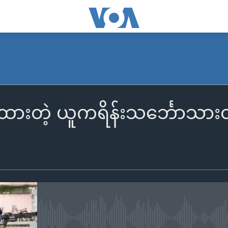
းထားတဲ့ ယူကရိန်းသင်္ဘောသား
No media source currently availa