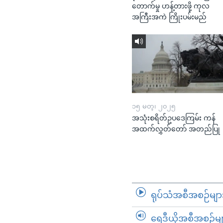
တောက်မှု ဟန့်တားဖို့ ကုလ
အကြီးအကဲ ကြိုးပမ်းမည်
၁၅ မတ္၊ ၂၀၂၅
အသုံးစရိတ်ဥပဒေကြမ်း ကန်
အထက်လွှတ်တော် အတည်ပြု
ရုပ်သံအစီအစဉ်မျာ
ရေဒီယိုအစီအစဉ်မျ