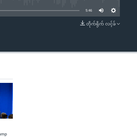
5:46
တိုက်ရိုက် လင့်ခ်
EMBED
rump