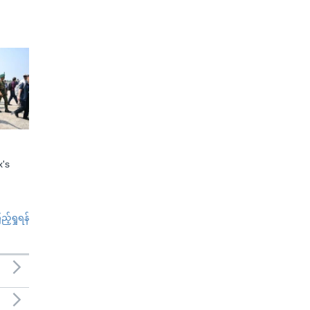
x's
်ရှုရန်