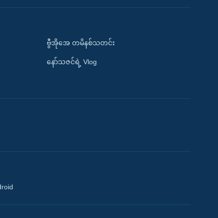
ဗွီအိုအေ တမိနစ်သတင်း
နော်သဇင်ရဲ့ Vlog
droid