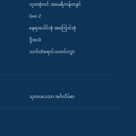
သုတစုံလင် အမေရိကန်တခွင်
Gen Z
နေရာပေါင်းစုံ အကြောင်းစုံ
ဒို့အသံ
သက်တံရောင်သတင်းလွှာ
သုတပဒေသာ အင်္ဂလိပ်စာ