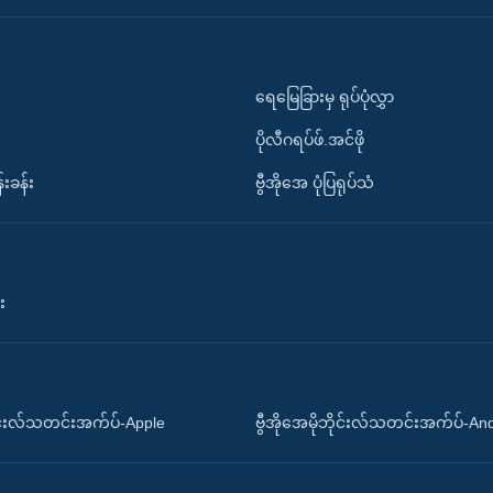
ရေမြေခြားမှ ရုပ်ပုံလွှာ
ပိုလီဂရပ်ဖ်.အင်ဖို
်းခန်း
ဗွီအိုအေ ပုံပြရုပ်သံ
း
ိုင်းလ်သတင်းအက်ပ်-Apple
ဗွီအိုအေမိုဘိုင်းလ်သတင်းအက်ပ်-An