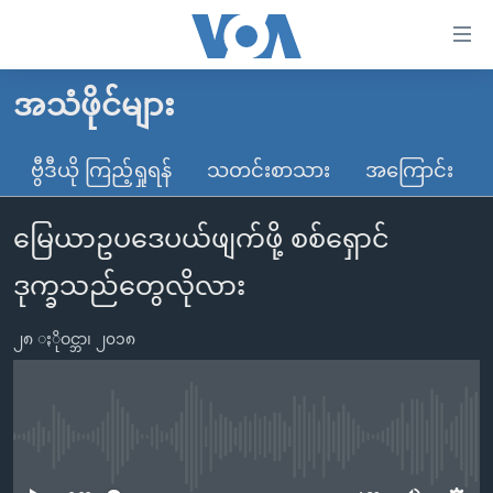
သုံး
ရ
လွယ်ကူ
အသံဖိုင်များ
မူလစာမျက်နှာ
စေ
မြန်မာ
ဗွီဒီယို ကြည့်ရှုရန်
သတင်းစာသား
အကြောင်း
သည့်
ကမ္ဘာ့သတင်းများ
Link
မြေယာဥပဒေပယ်ဖျက်ဖို့ စစ်ရှောင်
ဗွီဒီယို
နိုင်ငံတကာ
များ
သတင်းလွတ်လပ်ခွင့်
အမေရိကန်
ဒုက္ခသည်တွေလိုလား
ပင်မ
ရပ်ဝန်းတခု လမ်းတခု အလွန်
တရုတ်
အကြောင်းအရာ
၂၈ ႏိုဝင္ဘာ၊ ၂၀၁၈
သို့
အင်္ဂလိပ်စာလေ့လာမယ်
အစ္စရေး-ပါလက်စတိုင်း
ကျော်
အပတ်စဉ်ကဏ္ဍများ
အမေရိကန်သုံးအီဒီယံ
ကြည့်
ရေဒီယိုနှင့်ရုပ်သံ အချက်အလက်များ
မကြေးမုံရဲ့ အင်္ဂလိပ်စာ
ရေဒီယို
ရန်
No media source currently available
ပင်မ
ရေဒီယို/တီဗွီအစီအစဉ်
ရုပ်ရှင်ထဲက အင်္ဂလိပ်စာ
တီဗွီ