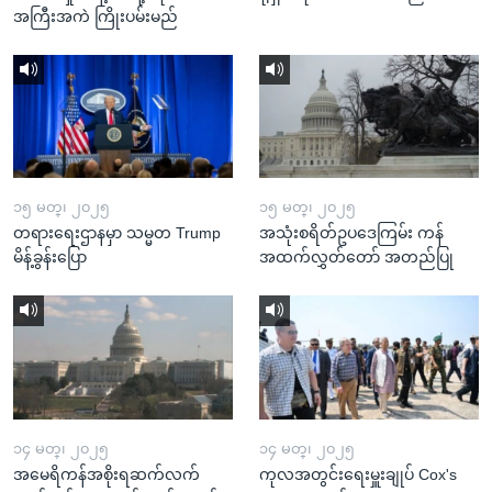
အကြီးအကဲ ကြိုးပမ်းမည်
၁၅ မတ္၊ ၂၀၂၅
၁၅ မတ္၊ ၂၀၂၅
တရားရေးဌာနမှာ သမ္မတ Trump
အသုံးစရိတ်ဥပဒေကြမ်း ကန်
မိန့်ခွန်းပြော
အထက်လွှတ်တော် အတည်ပြု
၁၄ မတ္၊ ၂၀၂၅
၁၄ မတ္၊ ၂၀၂၅
အမေရိကန်အစိုးရဆက်လက်
ကုလအတွင်းရေးမှူးချုပ် Cox's