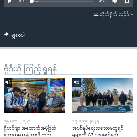
အ
0:00
4:36
သုတပဒေသာ အင်္ဂလိပ်စာ
ညွန်း
Learning English
တိုက်ရိုက် လင့်ခ်
စာမျက်နှာ
သို့
ဗွီအိုအေ လူမှုကွန်ယက်များ
ကျော်
မျှဝေပါ
ကြည့်
ရန်
ဘာသာစကားများ
ရှာဖွေ
ဗွီဒီယို ကြည့်ရှုရန်
ရန်
နေရာ
သို့
ကျော်
ရန်
၁၅ မတ္၊ ၂၀၂၅
၁၅ မတ္၊ ၂၀၂၅
ရိုဟင်ဂျာ အထောက်အပံ့ဖြတ်
အပစ်ရပ်ရေးသဘောမတူရင်
တောက်မှု ဟန့်တားဖို့ ကုလ
ရုရှားကို G7 ဒဏ်ခတ်မည်