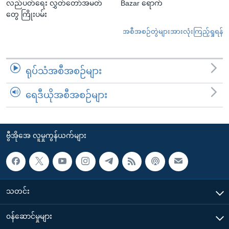
လည်ပတ်ရေး လွှတ်တော်အမတ်
Bazar ရောက်
တွေ ကြိုးပမ်း
အစီအစဉ်တွဲများအားလုံးကြည့်ရှုရန်
ရုပ်သံအစီအစဉ်များ
ရေဒီယိုအစီအစဉ်များ
ဗွီအိုအေ လူမှုကွန်ယက်များ
သတင်း
၀န်ဆောင်မှုများ