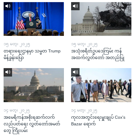
၁၅ မတ္၊ ၂၀၂၅
၁၅ မတ္၊ ၂၀၂၅
တရားရေးဌာနမှာ သမ္မတ Trump
အသုံးစရိတ်ဥပဒေကြမ်း ကန်
မိန့်ခွန်းပြော
အထက်လွှတ်တော် အတည်ပြု
၁၄ မတ္၊ ၂၀၂၅
၁၄ မတ္၊ ၂၀၂၅
အမေရိကန်အစိုးရဆက်လက်
ကုလအတွင်းရေးမှူးချုပ် Cox's
လည်ပတ်ရေး လွှတ်တော်အမတ်
Bazar ရောက်
တွေ ကြိုးပမ်း