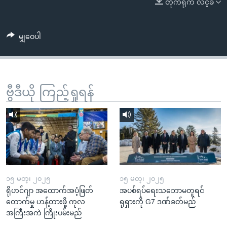
တိုက်ရိုက် လင့်ခ်
အ
သုတပဒေသာ အင်္ဂလိပ်စာ
ညွန်း
Learning English
စာမျက်နှာ
မျှဝေပါ
သို့
ဗွီအိုအေ လူမှုကွန်ယက်များ
ကျော်
ကြည့်
ရန်
ဗွီဒီယို ကြည့်ရှုရန်
ဘာသာစကားများ
ရှာဖွေ
ရန်
နေရာ
သို့
ကျော်
ရန်
၁၅ မတ္၊ ၂၀၂၅
၁၅ မတ္၊ ၂၀၂၅
ရိုဟင်ဂျာ အထောက်အပံ့ဖြတ်
အပစ်ရပ်ရေးသဘောမတူရင်
တောက်မှု ဟန့်တားဖို့ ကုလ
ရုရှားကို G7 ဒဏ်ခတ်မည်
အကြီးအကဲ ကြိုးပမ်းမည်