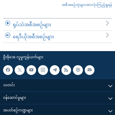
အစီအစဉ်တွဲများအားလုံးကြည့်ရှုရန်
ရုပ်သံအစီအစဉ်များ
ရေဒီယိုအစီအစဉ်များ
ဗွီအိုအေ လူမှုကွန်ယက်များ
သတင်း
၀န်ဆောင်မှုများ
အပတ်စဉ်ကဏ္ဍများ