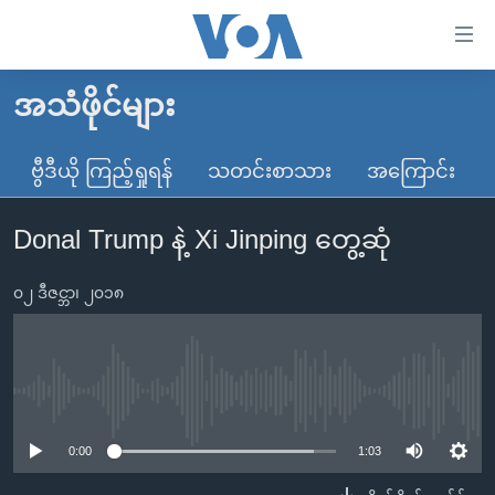
သုံး
ရ
လွယ်ကူ
အသံဖိုင်များ
မူလစာမျက်နှာ
စေ
မြန်မာ
ဗွီဒီယို ကြည့်ရှုရန်
သတင်းစာသား
အကြောင်း
သည့်
ကမ္ဘာ့သတင်းများ
Link
Donal Trump နဲ့ Xi Jinping တွေ့ဆုံ
ဗွီဒီယို
နိုင်ငံတကာ
များ
သတင်းလွတ်လပ်ခွင့်
အမေရိကန်
ပင်မ
၀၂ ဒီဇင္ဘာ၊ ၂၀၁၈
ရပ်ဝန်းတခု လမ်းတခု အလွန်
တရုတ်
အကြောင်းအရာ
သို့
အင်္ဂလိပ်စာလေ့လာမယ်
အစ္စရေး-ပါလက်စတိုင်း
ကျော်
အပတ်စဉ်ကဏ္ဍများ
အမေရိကန်သုံးအီဒီယံ
No media source currently available
ကြည့်
ရေဒီယိုနှင့်ရုပ်သံ အချက်အလက်များ
မကြေးမုံရဲ့ အင်္ဂလိပ်စာ
ရေဒီယို
ရန်
0:00
1:03
ပင်မ
ရေဒီယို/တီဗွီအစီအစဉ်
ရုပ်ရှင်ထဲက အင်္ဂလိပ်စာ
တီဗွီ