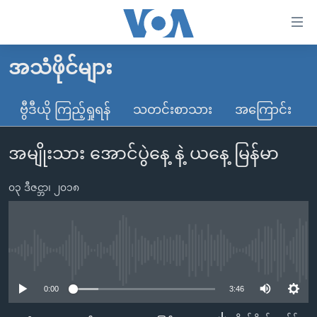
သုံး
ရ
လွယ်ကူ
အသံဖိုင်များ
မူလစာမျက်နှာ
စေ
မြန်မာ
ဗွီဒီယို ကြည့်ရှုရန်
သတင်းစာသား
အကြောင်း
သည့်
ကမ္ဘာ့သတင်းများ
Link
အမျိုးသား အောင်ပွဲနေ့ နဲ့ ယနေ့ မြန်မာ
ဗွီဒီယို
နိုင်ငံတကာ
များ
သတင်းလွတ်လပ်ခွင့်
အမေရိကန်
ပင်မ
၀၃ ဒီဇင္ဘာ၊ ၂၀၁၈
ရပ်ဝန်းတခု လမ်းတခု အလွန်
တရုတ်
အကြောင်းအရာ
သို့
အင်္ဂလိပ်စာလေ့လာမယ်
အစ္စရေး-ပါလက်စတိုင်း
ကျော်
အပတ်စဉ်ကဏ္ဍများ
အမေရိကန်သုံးအီဒီယံ
No media source currently available
ကြည့်
ရေဒီယိုနှင့်ရုပ်သံ အချက်အလက်များ
မကြေးမုံရဲ့ အင်္ဂလိပ်စာ
ရေဒီယို
ရန်
0:00
3:46
ပင်မ
ရေဒီယို/တီဗွီအစီအစဉ်
ရုပ်ရှင်ထဲက အင်္ဂလိပ်စာ
တီဗွီ