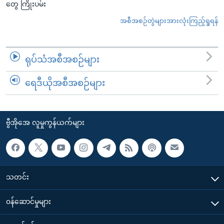
တွေ ကြိုးပမ်း
အစီအစဉ်တွဲများအားလုံးကြည့်ရှုရန်
ရုပ်သံအစီအစဉ်များ
ရေဒီယိုအစီအစဉ်များ
ဗွီအိုအေ လူမှုကွန်ယက်များ
သတင်း
၀န်ဆောင်မှုများ