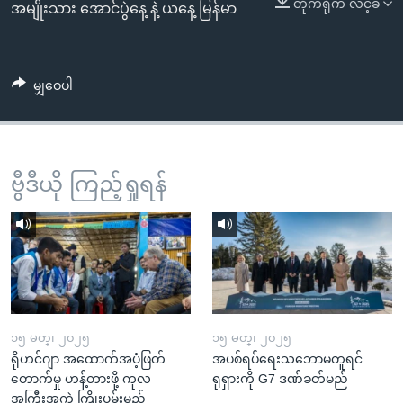
တိုက်ရိုက် လင့်ခ်
အ
အမျိုးသား အောင်ပွဲနေ့ နဲ့ ယနေ့ မြန်မာ
သုတပဒေသာ အင်္ဂလိပ်စာ
ညွန်း
Learning English
စာမျက်နှာ
သို့
ဗွီအိုအေ လူမှုကွန်ယက်များ
မျှဝေပါ
ကျော်
ကြည့်
ရန်
ဘာသာစကားများ
ရှာဖွေ
ဗွီဒီယို ကြည့်ရှုရန်
ရန်
နေရာ
သို့
ကျော်
ရန်
၁၅ မတ္၊ ၂၀၂၅
၁၅ မတ္၊ ၂၀၂၅
ရိုဟင်ဂျာ အထောက်အပံ့ဖြတ်
အပစ်ရပ်ရေးသဘောမတူရင်
တောက်မှု ဟန့်တားဖို့ ကုလ
ရုရှားကို G7 ဒဏ်ခတ်မည်
အကြီးအကဲ ကြိုးပမ်းမည်