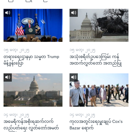
၁၅ မတ္၊ ၂၀၂၅
၁၅ မတ္၊ ၂၀၂၅
တရားရေးဌာနမှာ သမ္မတ Trump
အသုံးစရိတ်ဥပဒေကြမ်း ကန်
မိန့်ခွန်းပြော
အထက်လွှတ်တော် အတည်ပြု
၁၄ မတ္၊ ၂၀၂၅
၁၄ မတ္၊ ၂၀၂၅
အမေရိကန်အစိုးရဆက်လက်
ကုလအတွင်းရေးမှူးချုပ် Cox's
လည်ပတ်ရေး လွှတ်တော်အမတ်
Bazar ရောက်