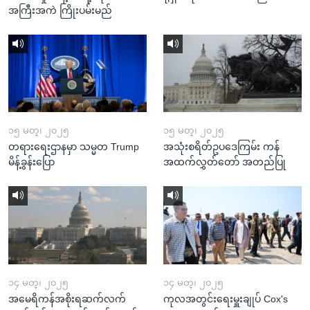
အကြီးအကဲ ကြိုးပမ်းမည်
၁၅ မတ္၊ ၂၀၂၅
၁၅ မတ္၊ ၂၀၂၅
တရားရေးဌာနမှာ သမ္မတ Trump
အသုံးစရိတ်ဥပဒေကြမ်း ကန်
မိန့်ခွန်းပြော
အထက်လွှတ်တော် အတည်ပြု
၁၄ မတ္၊ ၂၀၂၅
၁၄ မတ္၊ ၂၀၂၅
အမေရိကန်အစိုးရဆက်လက်
ကုလအတွင်းရေးမှူးချုပ် Cox's