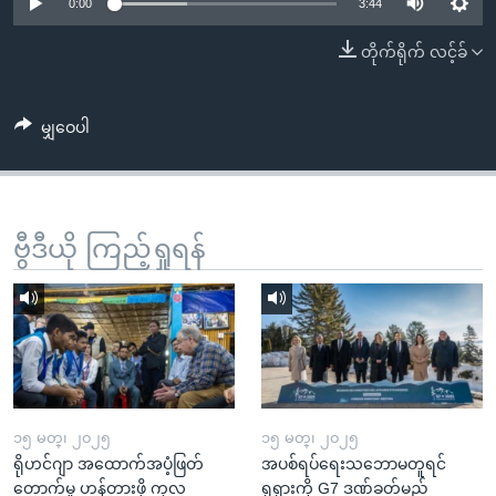
အ
0:00
3:44
သုတပဒေသာ အင်္ဂလိပ်စာ
ညွန်း
Learning English
တိုက်ရိုက် လင့်ခ်
စာမျက်နှာ
သို့
ဗွီအိုအေ လူမှုကွန်ယက်များ
ကျော်
မျှဝေပါ
ကြည့်
ရန်
ဘာသာစကားများ
ရှာဖွေ
ဗွီဒီယို ကြည့်ရှုရန်
ရန်
နေရာ
သို့
ကျော်
ရန်
၁၅ မတ္၊ ၂၀၂၅
၁၅ မတ္၊ ၂၀၂၅
ရိုဟင်ဂျာ အထောက်အပံ့ဖြတ်
အပစ်ရပ်ရေးသဘောမတူရင်
တောက်မှု ဟန့်တားဖို့ ကုလ
ရုရှားကို G7 ဒဏ်ခတ်မည်