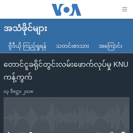
သုံး
ရ
လွယ်ကူ
အသံဖိုင်များ
မူလစာမျက်နှာ
စေ
မြန်မာ
ဗွီဒီယို ကြည့်ရှုရန်
သတင်းစာသား
အကြောင်း
သည့်
ကမ္ဘာ့သတင်းများ
Link
တောင်ငူခရိုင်တွင်းလမ်းဖောက်လုပ်မှု KNU
ဗွီဒီယို
နိုင်ငံတကာ
များ
သတင်းလွတ်လပ်ခွင့်
အမေရိကန်
ကန့်ကွက်
ပင်မ
ရပ်ဝန်းတခု လမ်းတခု အလွန်
တရုတ်
အကြောင်းအရာ
၀၃ ဒီဇင္ဘာ၊ ၂၀၁၈
သို့
အင်္ဂလိပ်စာလေ့လာမယ်
အစ္စရေး-ပါလက်စတိုင်း
ကျော်
အပတ်စဉ်ကဏ္ဍများ
အမေရိကန်သုံးအီဒီယံ
ကြည့်
ရေဒီယိုနှင့်ရုပ်သံ အချက်အလက်များ
မကြေးမုံရဲ့ အင်္ဂလိပ်စာ
ရေဒီယို
ရန်
No media source currently available
ပင်မ
ရေဒီယို/တီဗွီအစီအစဉ်
ရုပ်ရှင်ထဲက အင်္ဂလိပ်စာ
တီဗွီ