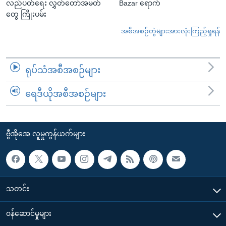
လည်ပတ်ရေး လွှတ်တော်အမတ်
Bazar ရောက်
တွေ ကြိုးပမ်း
အစီအစဉ်တွဲများအားလုံးကြည့်ရှုရန်
ရုပ်သံအစီအစဉ်များ
ရေဒီယိုအစီအစဉ်များ
ဗွီအိုအေ လူမှုကွန်ယက်များ
သတင်း
၀န်ဆောင်မှုများ