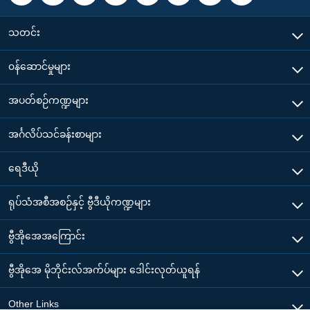
သတင်း
၀န်ဆောင်မှုများ
အပတ်စဉ်ကဏ္ဍများ
အင်္ဂလိပ်သင်ခန်းစာများ
ရေဒီယို
ရုပ်သံအစီအစဉ်နှင့် ဗွီဒီယိုကဏ္ဍများ
ဗွီအိုအေအကြောင်း
ဗွီအိုအေ မိုဘိုင်းလ်အက်ပ်များ ဒေါင်းလုတ်ယူရန်
Other Links