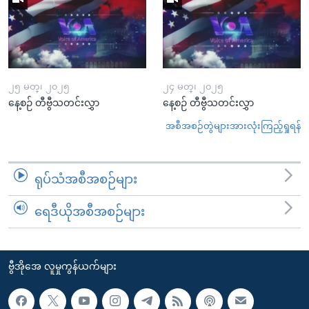
၂၅ မတ္၊ ၂၀၂၅
၂၄ မတ္၊ ၂၀၂၅
နေ့စဉ် တီဗွီသတင်းလွှာ
နေ့စဉ် တီဗွီသတင်းလွှာ
အစီအစဉ်တွဲများအားလုံးကြည့်ရှုရန်
ရုပ်သံအစီအစဉ်များ
ရေဒီယိုအစီအစဉ်များ
ဗွီအိုအေ လူမှုကွန်ယက်များ