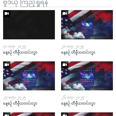
ဗွီဒီယို ကြည့်ရှုရန်
၃၁ မတ္၊ ၂၀၂၅
၂၈ မတ္၊ ၂၀၂၅
နေ့စဉ် တီဗွီသတင်းလွှာ
နေ့စဉ် တီဗွီသတင်းလွှာ
၂၇ မတ္၊ ၂၀၂၅
၂၆ မတ္၊ ၂၀၂၅
နေ့စဉ် တီဗွီသတင်းလွှာ
နေ့စဉ် တီဗွီသတင်းလွှာ