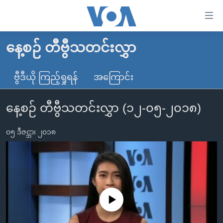
သုံး
ရ
လွယ်ကူ
နေ့စဉ် တီဗွီသတင်းလွှာ
မူလစာမျက်နှာ
စေ
မြန်မာ
ဗွီဒီယို ကြည့်ရှုရန်
အကြောင်း
သည့်
ကမ္ဘာ့သတင်းများ
Link
နေ့စဉ် တီဗွီသတင်းလွှာ (၁၂-၀၅-၂၀၁၈)
ဗွီဒီယို
နိုင်ငံတကာ
များ
သတင်းလွတ်လပ်ခွင့်
အမေရိကန်
ပင်မ
၀၅ ဒီဇင္ဘာ၊ ၂၀၁၈
ရပ်ဝန်းတခု လမ်းတခု အလွန်
တရုတ်
အကြောင်းအရာ
သို့
အင်္ဂလိပ်စာလေ့လာမယ်
အစ္စရေး-ပါလက်စတိုင်း
ကျော်
အပတ်စဉ်ကဏ္ဍများ
အမေရိကန်သုံးအီဒီယံ
ကြည့်
ရေဒီယိုနှင့်ရုပ်သံ အချက်အလက်များ
မကြေးမုံရဲ့ အင်္ဂလိပ်စာ
ရေဒီယို
ရန်
No media source currently available
ပင်မ
ရေဒီယို/တီဗွီအစီအစဉ်
ရုပ်ရှင်ထဲက အင်္ဂလိပ်စာ
တီဗွီ