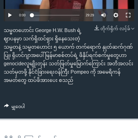
အ
သုတပဒေသာ အင်္ဂလိပ်စာ
ညွန်း
Learning English
0:00
29:29
စာမျက်နှာ
သို့
ဗွီအိုအေ လူမှုကွန်ယက်များ
တိုက်ရိုက် လင့်ခ်
သမ္မတဟောင်း George H.W. Bush ရဲ့
ကျော်
ဈာပနမှာ သက်ရှိထင်ရှား ရှိနေသေးတဲ့
ကြည့်
သမ္မတနဲ့ သမ္မတဟောင်း ၅ ယောက် တက်ရောက် နှုတ်ဆက်ဂုဏ်
ရန်
ပြု၊ ရိုဟင်ဂျာအပေါ် မြန်မာစစ်တပ်ရဲ့ ဖိနှိပ်ရက်စက်မှုတွေဟာ
ဘာသာစကားများ
ရှာဖွေ
genocideလူမျိုးတုန်း သတ်ဖြတ်မှုမြောက်ကြောင်း အတိအလင်း
ရန်
သတ်မှတဖို့ နိုင်ငံခြားရေးဝန်ကြီး Pompeo ကို အမေရိကန်
နေရာ
အမတ်တွေ ထပ်ဖိအားပေး စသည်
သို့
ကျော်
ရန်
မျှဝေပါ