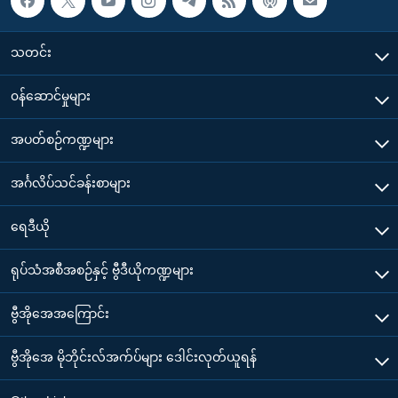
သတင်း
၀န်ဆောင်မှုများ
အပတ်စဉ်ကဏ္ဍများ
အင်္ဂလိပ်သင်ခန်းစာများ
ရေဒီယို
ရုပ်သံအစီအစဉ်နှင့် ဗွီဒီယိုကဏ္ဍများ
ဗွီအိုအေအကြောင်း
ဗွီအိုအေ မိုဘိုင်းလ်အက်ပ်များ ဒေါင်းလုတ်ယူရန်