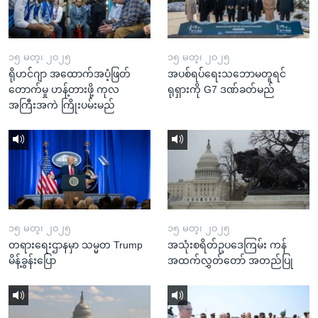
၁၅ မတ္၊ ၂၀၂၅
၁၅ မတ္၊ ၂၀၂၅
ရိုဟင်ဂျာ အထောက်အပံ့ဖြတ်
အပစ်ရပ်ရေးသဘောမတူရင်
တောက်မှု ဟန့်တားဖို့ ကုလ
ရုရှားကို G7 ဒဏ်ခတ်မည်
အကြီးအကဲ ကြိုးပမ်းမည်
၁၅ မတ္၊ ၂၀၂၅
၁၅ မတ္၊ ၂၀၂၅
တရားရေးဌာနမှာ သမ္မတ Trump
အသုံးစရိတ်ဥပဒေကြမ်း ကန်
မိန့်ခွန်းပြော
အထက်လွှတ်တော် အတည်ပြု