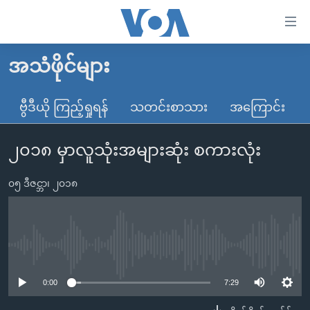
သုံး
ရ
လွယ်ကူ
အသံဖိုင်များ
မူလစာမျက်နှာ
စေ
မြန်မာ
ဗွီဒီယို ကြည့်ရှုရန်
သတင်းစာသား
အကြောင်း
သည့်
ကမ္ဘာ့သတင်းများ
Link
၂၀၁၈ မှာလူသုံးအများဆုံး စကားလုံး
ဗွီဒီယို
နိုင်ငံတကာ
များ
သတင်းလွတ်လပ်ခွင့်
အမေရိကန်
ပင်မ
၀၅ ဒီဇင္ဘာ၊ ၂၀၁၈
ရပ်ဝန်းတခု လမ်းတခု အလွန်
တရုတ်
အကြောင်းအရာ
သို့
အင်္ဂလိပ်စာလေ့လာမယ်
အစ္စရေး-ပါလက်စတိုင်း
ကျော်
အပတ်စဉ်ကဏ္ဍများ
အမေရိကန်သုံးအီဒီယံ
No media source currently available
ကြည့်
ရေဒီယိုနှင့်ရုပ်သံ အချက်အလက်များ
မကြေးမုံရဲ့ အင်္ဂလိပ်စာ
ရေဒီယို
ရန်
0:00
7:29
ပင်မ
ရေဒီယို/တီဗွီအစီအစဉ်
ရုပ်ရှင်ထဲက အင်္ဂလိပ်စာ
တီဗွီ