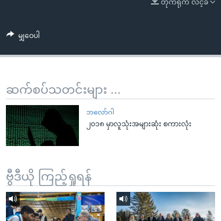
တိုက်ရိုက် လင့်ခ်
အ
သုတပဒေသာ အင်္ဂလိပ်စာ
ညွန်း
Learning English
စာမျက်နှာ
မျှဝေပါ
သို့
ဗွီအိုအေ လူမှုကွန်ယက်များ
ကျော်
ကြည့်
ရန်
ဆက်စပ်သတင်းများ ...
ဘာသာစကားများ
ရှာဖွေ
ရန်
ဘလော်ဂါ
နေရာ
၂၀၁၈ မှာလူသုံးအများဆုံး စကားလုံး
သို့
ကျော်
ရန်
ဗွီဒီယို ကြည့်ရှုရန်