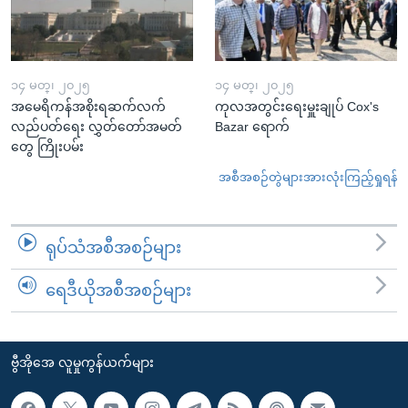
၁၄ မတ္၊ ၂၀၂၅
၁၄ မတ္၊ ၂၀၂၅
အမေရိကန်အစိုးရဆက်လက်
ကုလအတွင်းရေးမှူးချုပ် Cox's
လည်ပတ်ရေး လွှတ်တော်အမတ်
Bazar ရောက်
တွေ ကြိုးပမ်း
အစီအစဉ်တွဲများအားလုံးကြည့်ရှုရန်
ရုပ်သံအစီအစဉ်များ
ရေဒီယိုအစီအစဉ်များ
ဗွီအိုအေ လူမှုကွန်ယက်များ