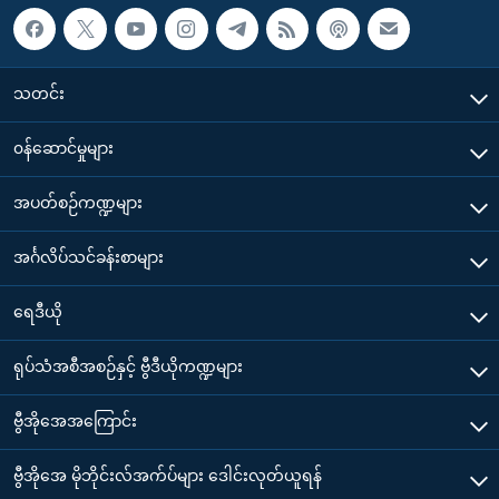
သတင်း
၀န်ဆောင်မှုများ
အပတ်စဉ်ကဏ္ဍများ
အင်္ဂလိပ်သင်ခန်းစာများ
ရေဒီယို
ရုပ်သံအစီအစဉ်နှင့် ဗွီဒီယိုကဏ္ဍများ
ဗွီအိုအေအကြောင်း
ဗွီအိုအေ မိုဘိုင်းလ်အက်ပ်များ ဒေါင်းလုတ်ယူရန်