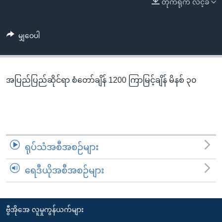
တိုက်ရိုက် လင့်ခ်
အ
သုတပဒေသာ အင်္ဂလိပ်စာ
ညွန်း
Learning English
စာမျက်နှာ
မျှဝေပါ
သို့
ဗွီအိုအေ လူမှုကွန်ယက်များ
ကျော်
ကြည့်
အပြည်ပြည်ဆိုင်ရာ စံတော်ချိန် 1200 ကြာမြင့်ချိန် မိနစ် ၃၀
ရန်
ဘာသာစကားများ
ရှာဖွေ
ရန်
နေရာ
သို့
ရုပ်သံအစီအစဉ်များ
ကျော်
ရန်
ရေဒီယိုအစီအစဉ်များ
ဗွီအိုအေ လူမှုကွန်ယက်များ