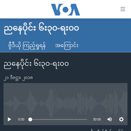
သုံး
ရ
လွယ်ကူ
ညနေပိုင်း ၆း၃၀-ရး၀၀
မူလစာမျက်နှာ
စေ
မြန်မာ
ဗွီဒီယို ကြည့်ရှုရန်
အကြောင်း
သည့်
ကမ္ဘာ့သတင်းများ
Link
ညနေပိုင်း ၆း၃၀-ရး၀၀
ဗွီဒီယို
နိုင်ငံတကာ
များ
သတင်းလွတ်လပ်ခွင့်
အမေရိကန်
ပင်မ
၂၁ ဒီဇင္ဘာ၊ ၂၀၁၈
ရပ်ဝန်းတခု လမ်းတခု အလွန်
တရုတ်
အကြောင်းအရာ
သို့
အင်္ဂလိပ်စာလေ့လာမယ်
အစ္စရေး-ပါလက်စတိုင်း
ကျော်
အပတ်စဉ်ကဏ္ဍများ
အမေရိကန်သုံးအီဒီယံ
No media source currently available
ကြည့်
ရေဒီယိုနှင့်ရုပ်သံ အချက်အလက်များ
မကြေးမုံရဲ့ အင်္ဂလိပ်စာ
ရေဒီယို
ရန်
0:00
30:00
ပင်မ
ရေဒီယို/တီဗွီအစီအစဉ်
ရုပ်ရှင်ထဲက အင်္ဂလိပ်စာ
တီဗွီ