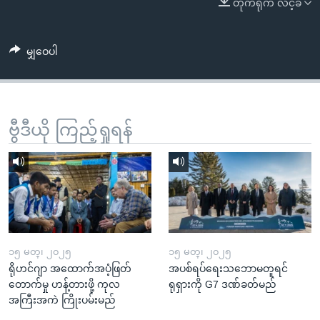
တိုက်ရိုက် လင့်ခ်
အ
သုတပဒေသာ အင်္ဂလိပ်စာ
ညွန်း
Learning English
စာမျက်နှာ
မျှဝေပါ
သို့
ဗွီအိုအေ လူမှုကွန်ယက်များ
ကျော်
ကြည့်
ရန်
ဗွီဒီယို ကြည့်ရှုရန်
ဘာသာစကားများ
ရှာဖွေ
ရန်
နေရာ
သို့
ကျော်
ရန်
၁၅ မတ္၊ ၂၀၂၅
၁၅ မတ္၊ ၂၀၂၅
ရိုဟင်ဂျာ အထောက်အပံ့ဖြတ်
အပစ်ရပ်ရေးသဘောမတူရင်
တောက်မှု ဟန့်တားဖို့ ကုလ
ရုရှားကို G7 ဒဏ်ခတ်မည်
အကြီးအကဲ ကြိုးပမ်းမည်