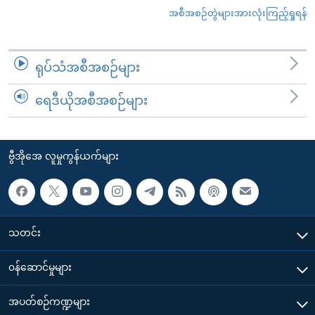
အစီအစဉ်တွဲများအားလုံးကြည့်ရှုရန်
ရုပ်သံအစီအစဉ်များ
ရေဒီယိုအစီအစဉ်များ
ဗွီအိုအေ လူမှုကွန်ယက်များ
သတင်း
၀န်ဆောင်မှုများ
အပတ်စဉ်ကဏ္ဍများ