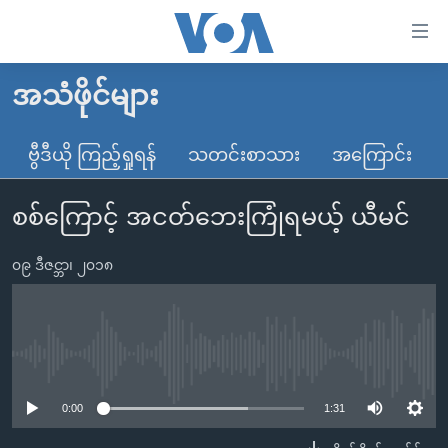
သုံး
ရ
လွယ်ကူ
အသံဖိုင်များ
မူလစာမျက်နှာ
စေ
မြန်မာ
ဗွီဒီယို ကြည့်ရှုရန်
သတင်းစာသား
အကြောင်း
သည့်
ကမ္ဘာ့သတင်းများ
Link
စစ်ကြောင့် အငတ်ဘေးကြုံရမယ့် ယီမင်
ဗွီဒီယို
နိုင်ငံတကာ
များ
သတင်းလွတ်လပ်ခွင့်
အမေရိကန်
ပင်မ
၀၉ ဒီဇင္ဘာ၊ ၂၀၁၈
ရပ်ဝန်းတခု လမ်းတခု အလွန်
တရုတ်
အကြောင်းအရာ
သို့
အင်္ဂလိပ်စာလေ့လာမယ်
အစ္စရေး-ပါလက်စတိုင်း
ကျော်
အပတ်စဉ်ကဏ္ဍများ
အမေရိကန်သုံးအီဒီယံ
No media source currently available
ကြည့်
ရေဒီယိုနှင့်ရုပ်သံ အချက်အလက်များ
မကြေးမုံရဲ့ အင်္ဂလိပ်စာ
ရေဒီယို
ရန်
0:00
1:31
ပင်မ
ရေဒီယို/တီဗွီအစီအစဉ်
ရုပ်ရှင်ထဲက အင်္ဂလိပ်စာ
တီဗွီ