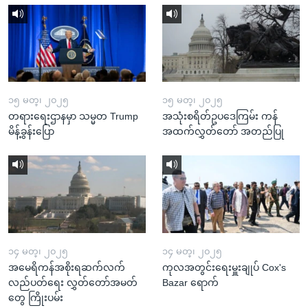
၁၅ မတ္၊ ၂၀၂၅
၁၅ မတ္၊ ၂၀၂၅
တရားရေးဌာနမှာ သမ္မတ Trump
အသုံးစရိတ်ဥပဒေကြမ်း ကန်
မိန့်ခွန်းပြော
အထက်လွှတ်တော် အတည်ပြု
၁၄ မတ္၊ ၂၀၂၅
၁၄ မတ္၊ ၂၀၂၅
အမေရိကန်အစိုးရဆက်လက်
ကုလအတွင်းရေးမှူးချုပ် Cox's
လည်ပတ်ရေး လွှတ်တော်အမတ်
Bazar ရောက်
တွေ ကြိုးပမ်း