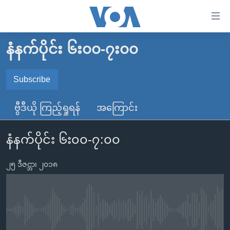
သုံး
ရ
လွယ်ကူ
နံနက်ပိုင်း ၆း၀၀-၇း၀၀
မူလစာမျက်နှာ
စေ
မြန်မာ
Subscribe
သည့်
SUBSCRIBE
ကမ္ဘာ့သတင်းများ
Link
ဗွီဒီယို ကြည့်ရှုရန်
အကြောင်း
ဗွီဒီယို
နိုင်ငံတကာ
များ
Spotify
သတင်းလွတ်လပ်ခွင့်
အမေရိကန်
ပင်မ
နံနက်ပိုင်း ၆း၀၀-၇:၀၀
ရပ်ဝန်းတခု လမ်းတခု အလွန်
တရုတ်
အကြောင်းအရာ
ရယူရန်
သို့
၂၅ ဒီဇင္ဘာ၊ ၂၀၁၈
အင်္ဂလိပ်စာလေ့လာမယ်
အစ္စရေး-ပါလက်စတိုင်း
ကျော်
အပတ်စဉ်ကဏ္ဍများ
အမေရိကန်သုံးအီဒီယံ
ကြည့်
ရေဒီယိုနှင့်ရုပ်သံ အချက်အလက်များ
မကြေးမုံရဲ့ အင်္ဂလိပ်စာ
ရေဒီယို
ရန်
No media source currently available
ပင်မ
ရေဒီယို/တီဗွီအစီအစဉ်
ရုပ်ရှင်ထဲက အင်္ဂလိပ်စာ
တီဗွီ