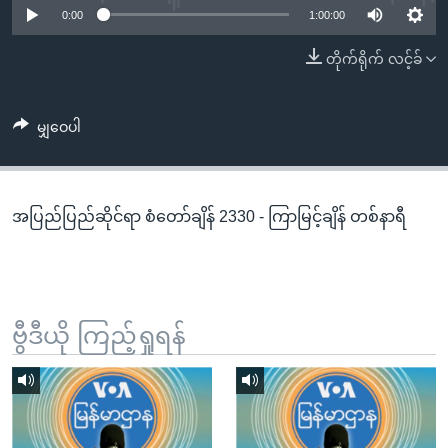
အ
0:00
1:00:00
သုတပဒေသာ အင်္ဂလိပ်စာ
ညွန်း
Learning English
တိုက်ရိုက် လင့်ခ်
စာမျက်နှာ
သို့
ဗွီအိုအေ လူမှုကွန်ယက်များ
ကျော်
မျှဝေပါ
ကြည့်
ရန်
ဘာသာစကားများ
ရှာဖွေ
အပြည်ပြည်ဆိုင်ရာ စံတော်ချိန် 2330 - ကြာမြင့်ချိန် တစ်နာရီ
ရန်
နေရာ
သို့
ကျော်
ရန်
ဗွီဒီယို ကြည့်ရှုရန်