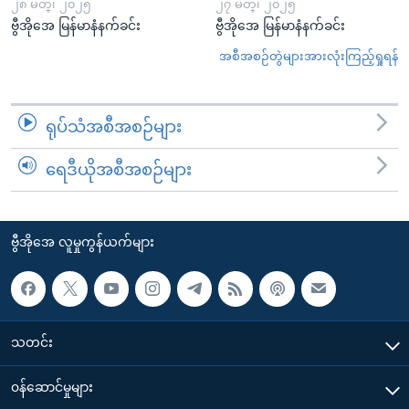
၂၈ မတ္၊ ၂၀၂၅
၂၇ မတ္၊ ၂၀၂၅
ဗွီအိုအေ မြန်မာနံနက်ခင်း
ဗွီအိုအေ မြန်မာနံနက်ခင်း
အစီအစဉ်တွဲများအားလုံးကြည့်ရှုရန်
ရုပ်သံအစီအစဉ်များ
ရေဒီယိုအစီအစဉ်များ
ဗွီအိုအေ လူမှုကွန်ယက်များ
သတင်း
၀န်ဆောင်မှုများ