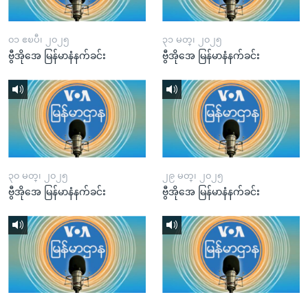
၀၁ ဧၿပီ၊ ၂၀၂၅
၃၁ မတ္၊ ၂၀၂၅
ဗွီအိုအေ မြန်မာနံနက်ခင်း
ဗွီအိုအေ မြန်မာနံနက်ခင်း
၃၀ မတ္၊ ၂၀၂၅
၂၉ မတ္၊ ၂၀၂၅
ဗွီအိုအေ မြန်မာနံနက်ခင်း
ဗွီအိုအေ မြန်မာနံနက်ခင်း