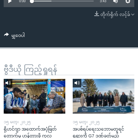
အ
0:00
3:43
သုတပဒေသာ အင်္ဂလိပ်စာ
ညွန်း
Learning English
တိုက်ရိုက် လင့်ခ်
စာမျက်နှာ
သို့
ဗွီအိုအေ လူမှုကွန်ယက်များ
ကျော်
မျှဝေပါ
ကြည့်
ရန်
ဘာသာစကားများ
ရှာဖွေ
ဗွီဒီယို ကြည့်ရှုရန်
ရန်
နေရာ
သို့
ကျော်
ရန်
၁၅ မတ္၊ ၂၀၂၅
၁၅ မတ္၊ ၂၀၂၅
ရိုဟင်ဂျာ အထောက်အပံ့ဖြတ်
အပစ်ရပ်ရေးသဘောမတူရင်
တောက်မှု ဟန့်တားဖို့ ကုလ
ရုရှားကို G7 ဒဏ်ခတ်မည်