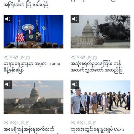
အကြီးအကဲ ကြိုးပမ်းမည်
၁၅ မတ္၊ ၂၀၂၅
၁၅ မတ္၊ ၂၀၂၅
တရားရေးဌာနမှာ သမ္မတ Trump
အသုံးစရိတ်ဥပဒေကြမ်း ကန်
မိန့်ခွန်းပြော
အထက်လွှတ်တော် အတည်ပြု
၁၄ မတ္၊ ၂၀၂၅
၁၄ မတ္၊ ၂၀၂၅
အမေရိကန်အစိုးရဆက်လက်
ကုလအတွင်းရေးမှူးချုပ် Cox's