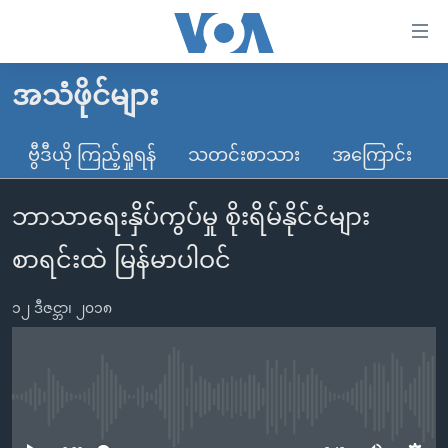
သုံး
ရ
လွယ်ကူ
အသံဖိုင်များ
မူလစာမျက်နှာ
စေ
မြန်မာ
ဗွီဒီယို ကြည့်ရှုရန်
သတင်းစာသား
အကြောင်း
သည့်
ကမ္ဘာ့သတင်းများ
Link
ဘာသာရေးနှိပ်ကွပ်မှု စိုးရိမ်နိုင်ငံများ
ဗွီဒီယို
နိုင်ငံတကာ
များ
သတင်းလွတ်လပ်ခွင့်
အမေရိကန်
စာရင်းထဲ မြန်မာပါဝင်
ပင်မ
ရပ်ဝန်းတခု လမ်းတခု အလွန်
တရုတ်
အကြောင်းအရာ
၁၂ ဒီဇင္ဘာ၊ ၂၀၁၈
သို့
အင်္ဂလိပ်စာလေ့လာမယ်
အစ္စရေး-ပါလက်စတိုင်း
ကျော်
အပတ်စဉ်ကဏ္ဍများ
အမေရိကန်သုံးအီဒီယံ
ကြည့်
ရေဒီယိုနှင့်ရုပ်သံ အချက်အလက်များ
မကြေးမုံရဲ့ အင်္ဂလိပ်စာ
ရေဒီယို
ရန်
No media source currently available
ပင်မ
ရေဒီယို/တီဗွီအစီအစဉ်
ရုပ်ရှင်ထဲက အင်္ဂလိပ်စာ
တီဗွီ