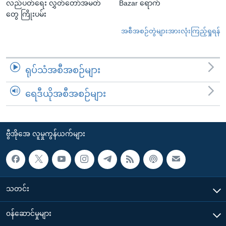
လည်ပတ်ရေး လွှတ်တော်အမတ်
Bazar ရောက်
တွေ ကြိုးပမ်း
အစီအစဉ်တွဲများအားလုံးကြည့်ရှုရန်
ရုပ်သံအစီအစဉ်များ
ရေဒီယိုအစီအစဉ်များ
ဗွီအိုအေ လူမှုကွန်ယက်များ
သတင်း
၀န်ဆောင်မှုများ