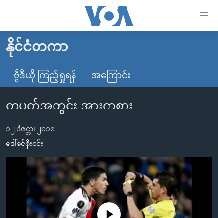
သုံး
ရ
လွယ်ကူ
နိုင်ငံတကာ
မူလစာမျက်နှာ
စေ
မြန်မာ
ဗွီဒီယို ကြည့်ရှုရန်
အကြောင်း
သည့်
ကမ္ဘာ့သတင်းများ
Link
တပတ်အတွင်း အားကစား
ဗွီဒီယို
နိုင်ငံတကာ
များ
သတင်းလွတ်လပ်ခွင့်
အမေရိကန်
ပင်မ
၁၂ ဒီဇင္ဘာ၊ ၂၀၁၈
ရပ်ဝန်းတခု လမ်းတခု အလွန်
တရုတ်
အကြောင်းအရာ
ဒေါ်ခင်စိုးဝင်း
သို့
အင်္ဂလိပ်စာလေ့လာမယ်
အစ္စရေး-ပါလက်စတိုင်း
ကျော်
အပတ်စဉ်ကဏ္ဍများ
အမေရိကန်သုံးအီဒီယံ
ကြည့်
ရေဒီယိုနှင့်ရုပ်သံ အချက်အလက်များ
မကြေးမုံရဲ့ အင်္ဂလိပ်စာ
ရေဒီယို
ရန်
ပင်မ
ရေဒီယို/တီဗွီအစီအစဉ်
ရုပ်ရှင်ထဲက အင်္ဂလိပ်စာ
တီဗွီ
No media source currently available