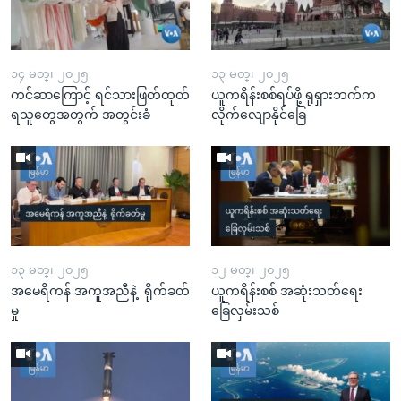
၁၄ မတ္၊ ၂၀၂၅
၁၃ မတ္၊ ၂၀၂၅
ကင်ဆာကြောင့် ရင်သားဖြတ်ထုတ်
ယူကရိန်းစစ်ရပ်ဖို့ ရုရှားဘက်က
ရသူတွေအတွက် အတွင်းခံ
လိုက်လျောနိုင်ခြေ
၁၃ မတ္၊ ၂၀၂၅
၁၂ မတ္၊ ၂၀၂၅
အမေရိကန် အကူအညီနဲ့ ရိုက်ခတ်
ယူကရိန်းစစ် အဆုံးသတ်ရေး
မှု
ခြေလှမ်းသစ်