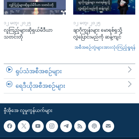
၁၂ မတ္၊ ၂၀၂၅
၁၂ မတ္၊ ၂၀၂၅
လူကြည့်များဆိုရှယ်မီဒီယာ
ချာဂိုကျွန်းများ မောရစ်ရှသို့
သတင်းတို
လွှဲပြောင်းမည်ကို ဆန့်ကျင်
အစီအစဉ်တွဲများအားလုံးကြည့်ရှုရန်
ရုပ်သံအစီအစဉ်များ
ရေဒီယိုအစီအစဉ်များ
ဗွီအိုအေ လူမှုကွန်ယက်များ