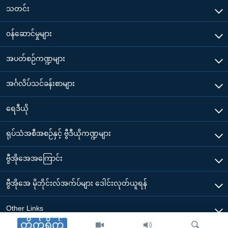
သတင်း
၀န်ဆောင်မှုများ
အပတ်စဉ်ကဏ္ဍများ
အင်္ဂလိပ်သင်ခန်းစာများ
ရေဒီယို
ရုပ်သံအစီအစဉ်နှင့် ဗွီဒီယိုကဏ္ဍများ
ဗွီအိုအေအကြောင်း
ဗွီအိုအေ မိုဘိုင်းလ်အက်ပ်များ ဒေါင်းလုတ်ယူရန်
Other Links
တိုက်ရိုက်