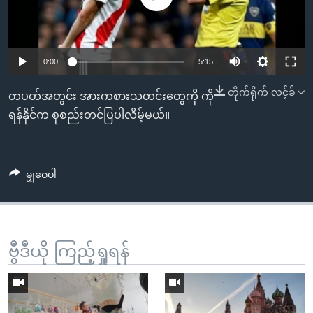
အ
သုတပဒေသာ အင်္ဂလိပ်စာ
ညွန်း
Learning English
စာမျက်နှာ
သို့
ဗွီအိုအေ လူမှုကွန်ယက်များ
0:00
5:15
ကျော်
တိုက်ရိုက် လင့်ခ်
တပတ်အတွင်း အားကစားသတင်းတွေကို ကို
ကြည့်
ရန်နိုင်က စုစည်းတင်ပြပါလိမ့်မယ်။
ရန်
ဘာသာစကားများ
ရှာဖွေ
ရန်
နေရာ
မျှဝေပါ
သို့
ကျော်
ရန်
ဗွီဒီယို ကြည့်ရှုရန်