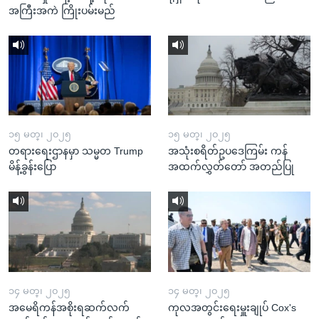
အကြီးအကဲ ကြိုးပမ်းမည်
၁၅ မတ္၊ ၂၀၂၅
၁၅ မတ္၊ ၂၀၂၅
တရားရေးဌာနမှာ သမ္မတ Trump
အသုံးစရိတ်ဥပဒေကြမ်း ကန်
မိန့်ခွန်းပြော
အထက်လွှတ်တော် အတည်ပြု
၁၄ မတ္၊ ၂၀၂၅
၁၄ မတ္၊ ၂၀၂၅
အမေရိကန်အစိုးရဆက်လက်
ကုလအတွင်းရေးမှူးချုပ် Cox's