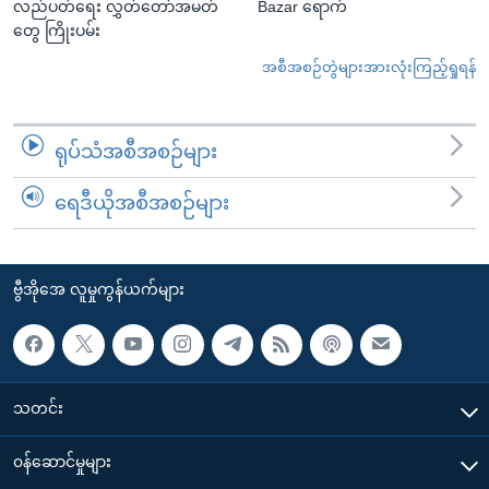
လည်ပတ်ရေး လွှတ်တော်အမတ်
Bazar ရောက်
တွေ ကြိုးပမ်း
အစီအစဉ်တွဲများအားလုံးကြည့်ရှုရန်
ရုပ်သံအစီအစဉ်များ
ရေဒီယိုအစီအစဉ်များ
ဗွီအိုအေ လူမှုကွန်ယက်များ
သတင်း
၀န်ဆောင်မှုများ