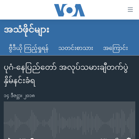
သုံး
ရ
လွယ်ကူ
အသံဖိုင်များ
မူလစာမျက်နှာ
စေ
မြန်မာ
ဗွီဒီယို ကြည့်ရှုရန်
သတင်းစာသား
အကြောင်း
သည့်
ကမ္ဘာ့သတင်းများ
Link
ပုဂံ-နေပြည်တော် အလုပ်သမားချီတက်ပွဲ
ဗွီဒီယို
နိုင်ငံတကာ
များ
သတင်းလွတ်လပ်ခွင့်
အမေရိကန်
နှိမ်နင်းခံရ
ပင်မ
ရပ်ဝန်းတခု လမ်းတခု အလွန်
တရုတ်
အကြောင်းအရာ
၁၄ ဒီဇင္ဘာ၊ ၂၀၁၈
သို့
အင်္ဂလိပ်စာလေ့လာမယ်
အစ္စရေး-ပါလက်စတိုင်း
ကျော်
အပတ်စဉ်ကဏ္ဍများ
အမေရိကန်သုံးအီဒီယံ
ကြည့်
ရေဒီယိုနှင့်ရုပ်သံ အချက်အလက်များ
မကြေးမုံရဲ့ အင်္ဂလိပ်စာ
ရေဒီယို
ရန်
No media source currently available
ပင်မ
ရေဒီယို/တီဗွီအစီအစဉ်
ရုပ်ရှင်ထဲက အင်္ဂလိပ်စာ
တီဗွီ