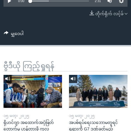
အ
0:00
2:31
သုတပဒေသာ အင်္ဂလိပ်စာ
ညွန်း
Learning English
တိုက်ရိုက် လင့်ခ်
စာမျက်နှာ
သို့
ဗွီအိုအေ လူမှုကွန်ယက်များ
ကျော်
မျှဝေပါ
ကြည့်
ရန်
ဘာသာစကားများ
ရှာဖွေ
ဗွီဒီယို ကြည့်ရှုရန်
ရန်
နေရာ
သို့
ကျော်
ရန်
၁၅ မတ္၊ ၂၀၂၅
၁၅ မတ္၊ ၂၀၂၅
ရိုဟင်ဂျာ အထောက်အပံ့ဖြတ်
အပစ်ရပ်ရေးသဘောမတူရင်
တောက်မှု ဟန့်တားဖို့ ကုလ
ရုရှားကို G7 ဒဏ်ခတ်မည်