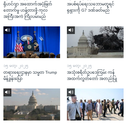
ရိုဟင်ဂျာ အထောက်အပံ့ဖြတ်
အပစ်ရပ်ရေးသဘောမတူရင်
တောက်မှု ဟန့်တားဖို့ ကုလ
ရုရှားကို G7 ဒဏ်ခတ်မည်
အကြီးအကဲ ကြိုးပမ်းမည်
၁၅ မတ္၊ ၂၀၂၅
၁၅ မတ္၊ ၂၀၂၅
တရားရေးဌာနမှာ သမ္မတ Trump
အသုံးစရိတ်ဥပဒေကြမ်း ကန်
မိန့်ခွန်းပြော
အထက်လွှတ်တော် အတည်ပြု