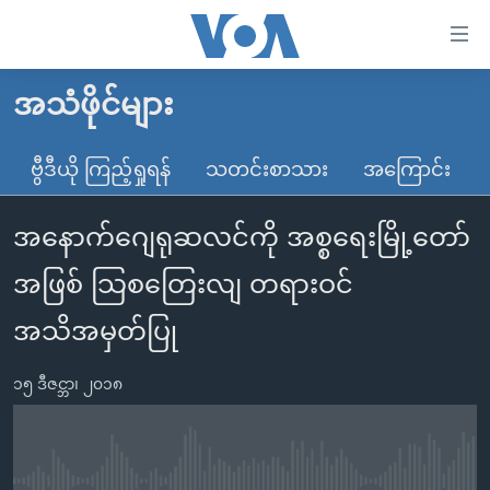
သုံး
ရ
လွယ်ကူ
အသံဖိုင်များ
မူလစာမျက်နှာ
စေ
မြန်မာ
ဗွီဒီယို ကြည့်ရှုရန်
သတင်းစာသား
အကြောင်း
သည့်
ကမ္ဘာ့သတင်းများ
Link
အနောက်ဂျေရုဆလင်ကို အစ္စရေးမြို့တော်
ဗွီဒီယို
နိုင်ငံတကာ
များ
သတင်းလွတ်လပ်ခွင့်
အမေရိကန်
အဖြစ် သြစတြေးလျ တရားဝင်
ပင်မ
ရပ်ဝန်းတခု လမ်းတခု အလွန်
တရုတ်
အကြောင်းအရာ
အသိအမှတ်ပြု
သို့
အင်္ဂလိပ်စာလေ့လာမယ်
အစ္စရေး-ပါလက်စတိုင်း
ကျော်
၁၅ ဒီဇင္ဘာ၊ ၂၀၁၈
အပတ်စဉ်ကဏ္ဍများ
အမေရိကန်သုံးအီဒီယံ
ကြည့်
ရေဒီယိုနှင့်ရုပ်သံ အချက်အလက်များ
မကြေးမုံရဲ့ အင်္ဂလိပ်စာ
ရေဒီယို
ရန်
ပင်မ
ရေဒီယို/တီဗွီအစီအစဉ်
ရုပ်ရှင်ထဲက အင်္ဂလိပ်စာ
တီဗွီ