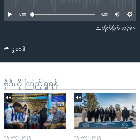
No media source currently available
အ
သုတပဒေသာ အင်္ဂလိပ်စာ
ညွန်း
Learning English
0:00
0:33
စာမျက်နှာ
သို့
ဗွီအိုအေ လူမှုကွန်ယက်များ
တိုက်ရိုက် လင့်ခ်
ကျော်
ကြည့်
မျှဝေပါ
ရန်
ဘာသာစကားများ
ရှာဖွေ
ရန်
နေရာ
ဗွီဒီယို ကြည့်ရှုရန်
သို့
ကျော်
ရန်
၁၅ မတ္၊ ၂၀၂၅
၁၅ မတ္၊ ၂၀၂၅