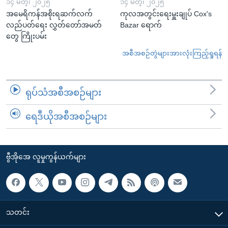
၁၄ မတ္၊ ၂၀၂၅
၁၄ မတ္၊ ၂၀၂၅
အမေရိကန်အစိုးရဆက်လက်
ကုလအတွင်းရေးမှူးချုပ် Cox's
လည်ပတ်ရေး လွှတ်တော်အမတ်
Bazar ရောက်
တွေ ကြိုးပမ်း
အစီအစဉ်တွဲများအားလုံးကြည့်ရှုရန်
ရုပ်သံအစီအစဉ်များ
ရေဒီယိုအစီအစဉ်များ
ဗွီအိုအေ လူမှုကွန်ယက်များ
သတင်း