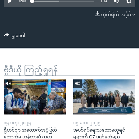
အ
0:00
1:14
သုတပဒေသာ အင်္ဂလိပ်စာ
ညွန်း
Learning English
တိုက်ရိုက် လင့်ခ်
စာမျက်နှာ
သို့
ဗွီအိုအေ လူမှုကွန်ယက်များ
ကျော်
မျှဝေပါ
ကြည့်
ရန်
ဘာသာစကားများ
ရှာဖွေ
ဗွီဒီယို ကြည့်ရှုရန်
ရန်
နေရာ
သို့
ကျော်
ရန်
၁၅ မတ္၊ ၂၀၂၅
၁၅ မတ္၊ ၂၀၂၅
ရိုဟင်ဂျာ အထောက်အပံ့ဖြတ်
အပစ်ရပ်ရေးသဘောမတူရင်
တောက်မှု ဟန့်တားဖို့ ကုလ
ရုရှားကို G7 ဒဏ်ခတ်မည်