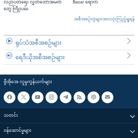
လည်ပတ်ရေး လွှတ်တော်အမတ်
Bazar ရောက်
တွေ ကြိုးပမ်း
အစီအစဉ်တွဲများအားလုံးကြည့်ရှုရန်
ရုပ်သံအစီအစဉ်များ
ရေဒီယိုအစီအစဉ်များ
ဗွီအိုအေ လူမှုကွန်ယက်များ
သတင်း
၀န်ဆောင်မှုများ