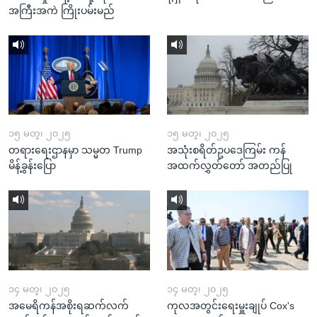
အကြီးအကဲ ကြိုးပမ်းမည်
၁၅ မတ္၊ ၂၀၂၅
၁၅ မတ္၊ ၂၀၂၅
တရားရေးဌာနမှာ သမ္မတ Trump
အသုံးစရိတ်ဥပဒေကြမ်း ကန်
မိန့်ခွန်းပြော
အထက်လွှတ်တော် အတည်ပြု
၁၄ မတ္၊ ၂၀၂၅
၁၄ မတ္၊ ၂၀၂၅
အမေရိကန်အစိုးရဆက်လက်
ကုလအတွင်းရေးမှူးချုပ် Cox's