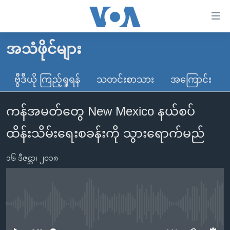
သုံး
ရ
လွယ်ကူ
အသံဖိုင်များ
မူလစာမျက်နှာ
စေ
မြန်မာ
ဗွီဒီယို ကြည့်ရှုရန်
သတင်းစာသား
အကြောင်း
သည့်
ကမ္ဘာ့သတင်းများ
Link
ကန်အမတ်တွေ New Mexico နယ်စပ်
ဗွီဒီယို
နိုင်ငံတကာ
များ
သတင်းလွတ်လပ်ခွင့်
အမေရိကန်
ထိန်းသိမ်းရေးစခန်းကို သွားရောက်မည်
ပင်မ
ရပ်ဝန်းတခု လမ်းတခု အလွန်
တရုတ်
အကြောင်းအရာ
၁၆ ဒီဇင္ဘာ၊ ၂၀၁၈
သို့
အင်္ဂလိပ်စာလေ့လာမယ်
အစ္စရေး-ပါလက်စတိုင်း
ကျော်
အပတ်စဉ်ကဏ္ဍများ
အမေရိကန်သုံးအီဒီယံ
ကြည့်
ရေဒီယိုနှင့်ရုပ်သံ အချက်အလက်များ
မကြေးမုံရဲ့ အင်္ဂလိပ်စာ
ရေဒီယို
ရန်
No media source currently available
ပင်မ
ရေဒီယို/တီဗွီအစီအစဉ်
ရုပ်ရှင်ထဲက အင်္ဂလိပ်စာ
တီဗွီ