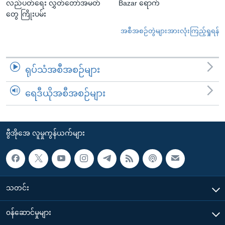
လည်ပတ်ရေး လွှတ်တော်အမတ်
Bazar ရောက်
တွေ ကြိုးပမ်း
အစီအစဉ်တွဲများအားလုံးကြည့်ရှုရန်
ရုပ်သံအစီအစဉ်များ
ရေဒီယိုအစီအစဉ်များ
ဗွီအိုအေ လူမှုကွန်ယက်များ
သတင်း
၀န်ဆောင်မှုများ