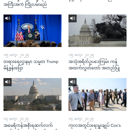
အကြီးအကဲ ကြိုးပမ်းမည်
၁၅ မတ္၊ ၂၀၂၅
၁၅ မတ္၊ ၂၀၂၅
တရားရေးဌာနမှာ သမ္မတ Trump
အသုံးစရိတ်ဥပဒေကြမ်း ကန်
မိန့်ခွန်းပြော
အထက်လွှတ်တော် အတည်ပြု
၁၄ မတ္၊ ၂၀၂၅
၁၄ မတ္၊ ၂၀၂၅
အမေရိကန်အစိုးရဆက်လက်
ကုလအတွင်းရေးမှူးချုပ် Cox's