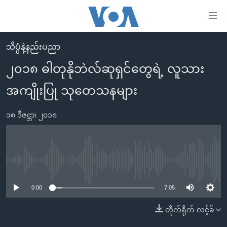
သုံး
ရ
လွယ်ကူ
သိပ္ပံနဲ့နည်းပညာ
မူလစာမျက်နှာ
စေ
၂၀၁၈ ဓါတုနိုဘဲလ်ဆုရှင်တွေရဲ့ လူသား
မြန်မာ
သည့်
အကျိုးပြု သုတေသနများ
ကမ္ဘာ့သတင်းများ
Link
ဗွီဒီယို
နိုင်ငံတကာ
များ
၁၈ ဒီဇင္ဘာ၊ ၂၀၁၈
သတင်းလွတ်လပ်ခွင့်
အမေရိကန်
ပင်မ
ရပ်ဝန်းတခု လမ်းတခု အလွန်
တရုတ်
အကြောင်းအရာ
သို့
အင်္ဂလိပ်စာလေ့လာမယ်
အစ္စရေး-ပါလက်စတိုင်း
No media source currently available
ကျော်
အပတ်စဉ်ကဏ္ဍများ
အမေရိကန်သုံးအီဒီယံ
ကြည့်
0:00
7:05
ရေဒီယိုနှင့်ရုပ်သံ အချက်အလက်များ
မကြေးမုံရဲ့ အင်္ဂလိပ်စာ
ရေဒီယို
ရန်
တိုက်ရိုက် လင့်ခ်
ပင်မ
ရေဒီယို/တီဗွီအစီအစဉ်
ရုပ်ရှင်ထဲက အင်္ဂလိပ်စာ
တီဗွီ