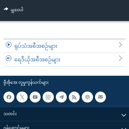
အ
သုတပဒေသာ အင်္ဂလိပ်စာ
ညွန်း
Learning English
မျှဝေပါ
စာမျက်နှာ
သို့
ဗွီအိုအေ လူမှုကွန်ယက်များ
ကျော်
ကြည့်
ရုပ်သံအစီအစဉ်များ
ရန်
ဘာသာစကားများ
ရှာဖွေ
ရေဒီယိုအစီအစဉ်များ
ရန်
နေရာ
သို့
ဗွီအိုအေ လူမှုကွန်ယက်များ
ကျော်
ရန်
သတင်း
၀န်ဆောင်မှုများ