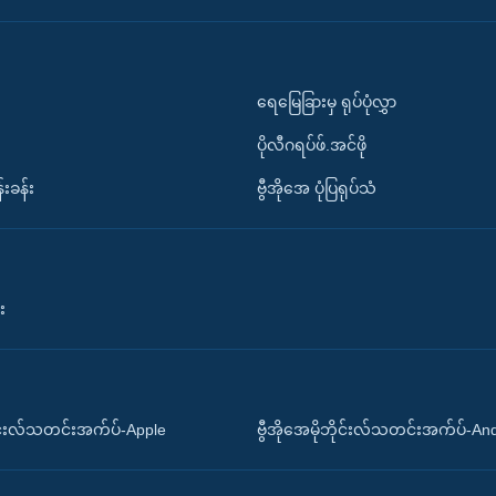
ရေမြေခြားမှ ရုပ်ပုံလွှာ
ပိုလီဂရပ်ဖ်.အင်ဖို
်းခန်း
ဗွီအိုအေ ပုံပြရုပ်သံ
း
ိုင်းလ်သတင်းအက်ပ်-Apple
ဗွီအိုအေမိုဘိုင်းလ်သတင်းအက်ပ်-An