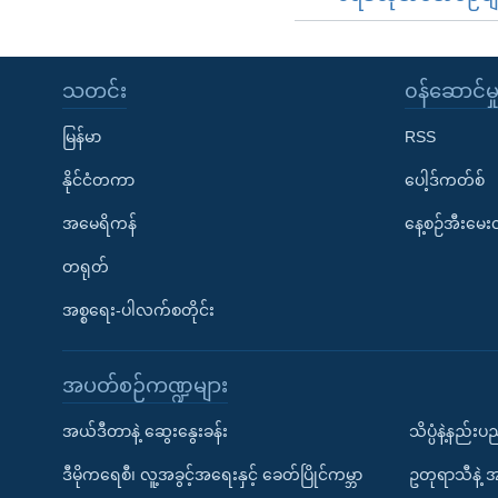
သတင်း
၀န်ဆောင်မှ
မြန်မာ
RSS
နိုင်ငံတကာ
ပေါ့ဒ်ကတ်စ်
အမေရိကန်
နေ့စဉ်အီးမေ
တရုတ်
အစ္စရေး-ပါလက်စတိုင်း
အပတ်စဉ်ကဏ္ဍများ
အယ်ဒီတာနဲ့ ဆွေးနွေးခန်း
သိပ္ပံနဲ့နည်း
ဒီမိုကရေစီ၊ လူ့အခွင့်အရေးနှင့် ခေတ်ပြိုင်ကမ္ဘာ
ဥတုရာသီနဲ့ 