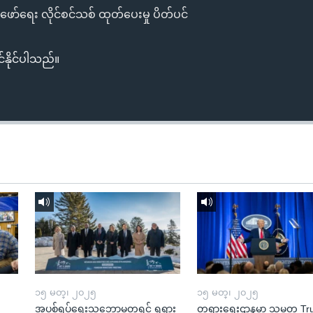
ာ်ရေး လိုင်စင်သစ် ထုတ်ပေးမှု ပိတ်ပင်
်နိုင်ပါသည်။
၁၅ မတ္၊ ၂၀၂၅
၁၅ မတ္၊ ၂၀၂၅
အပစ်ရပ်ရေးသဘောမတူရင် ရုရှား
တရားရေးဌာနမှာ သမ္မတ T