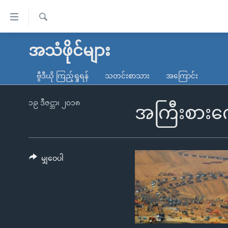
သုံး
ရ
ရှာဖွေ
လွယ်ကူ
မူလစာမျက်နှာ
အသံဖိုင်များ
ရ
စေ
မြန်မာ
လာ
ဗွီဒီယို ကြည့်ရှုရန်
သတင်းစာသား
အကြောင်း
သည့်
ဒ်
ကမ္ဘာ့သတင်းများ
Link
ဗွီဒီယို
နိုင်ငံတကာ
၁၉ ဒီဇင္ဘာ၊ ၂၀၁၈
အကြီးစားကျ
များ
သတင်းလွတ်လပ်ခွင့်
အမေရိကန်
ပင်မ
ရပ်ဝန်းတခု လမ်းတခု အလွန်
တရုတ်
အကြောင်းအရာ
အင်္ဂလိပ်စာလေ့လာမယ်
အစ္စရေး-ပါလက်စတိုင်း
မျှဝေပါ
သို့
အပတ်စဉ်ကဏ္ဍများ
အမေရိကန်သုံးအီဒီယံ
ကျော်
ကြည့်
ရေဒီယိုနှင့်ရုပ်သံ အချက်အလက်များ
မကြေးမုံရဲ့ အင်္ဂလိပ်စာ
ရေဒီယို
ရန်
ရေဒီယို/တီဗွီအစီအစဉ်
ရုပ်ရှင်ထဲက အင်္ဂလိပ်စာ
တီဗွီ
ပင်မ