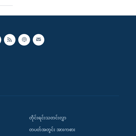
တိုင်းရင်းသတင်းလွှာ
တပတ်အတွင်း အားကစား