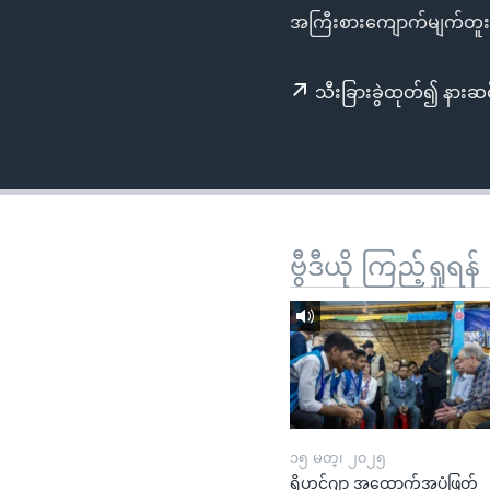
သုတပဒေသာ အင်္ဂလိပ်စာ
အ
အကြီးစားကျောက်မျက်တူးဖေ
ညွန်း
စာမျက်နှာ
သီးခြားခွဲထုတ်၍ နားဆင
သို့
ကျော်
ကြည့်
ရန်
ရှာဖွေ
ရန်
ဗွီဒီယို ကြည့်ရှုရန်
နေရာ
သို့
ကျော်
ရန်
၁၅ မတ္၊ ၂၀၂၅
ရိုဟင်ဂျာ အထောက်အပံ့ဖြတ်