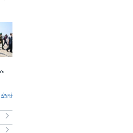
x's
်ရှုရန်