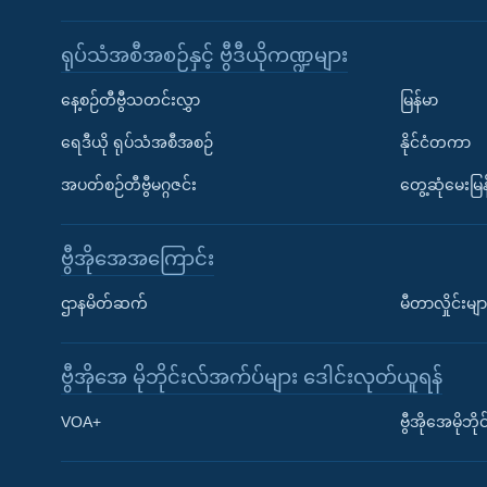
ရုပ်သံအစီအစဉ်နှင့် ဗွီဒီယိုကဏ္ဍများ
နေ့စဉ်တီဗွီသတင်းလွှာ
မြန်မာ
ရေဒီယို ရုပ်သံအစီအစဉ်
နိုင်ငံတကာ
အပတ်စဉ်တီဗွီမဂ္ဂဇင်း
တွေ့ဆုံမေးမြန
ဗွီအိုအေအကြောင်း
ဌာနမိတ်ဆက်
မီတာလှိုင်းမျာ
ဗွီအိုအေ မိုဘိုင်းလ်အက်ပ်များ ဒေါင်းလုတ်ယူရန်
Learning English
VOA+
ဗွီအိုအေမိုဘ
ဗွီအိုအေ လူမှုကွန်ယက်များ