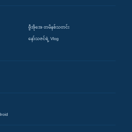
ဗွီအိုအေ တမိနစ်သတင်း
နော်သဇင်ရဲ့ Vlog
droid