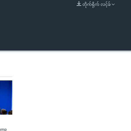
တိုက်ရိုက် လင့်ခ်
EMBED
rump