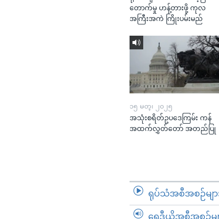
တောက်မှု ဟန့်တားဖို့ ကုလ
အကြီးအကဲ ကြိုးပမ်းမည်
၁၅ မတ္၊ ၂၀၂၅
အသုံးစရိတ်ဥပဒေကြမ်း ကန်
အထက်လွှတ်တော် အတည်ပြု
ရုပ်သံအစီအစဉ်မျာ
ရေဒီယိုအစီအစဉ်မျ