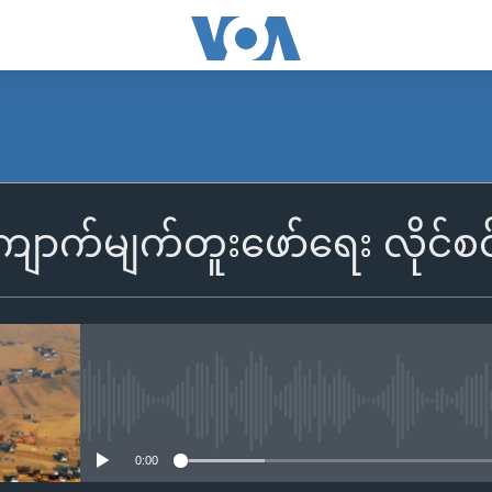
ောက်မျက်တူးဖော်ရေး လိုင်စင်
No media source currently availa
0:00