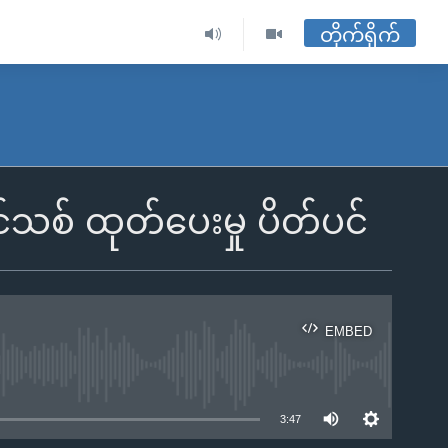
တိုက်ရိုက်
သစ် ထုတ်ပေးမှု ပိတ်ပင်
EMBED
ble
3:47