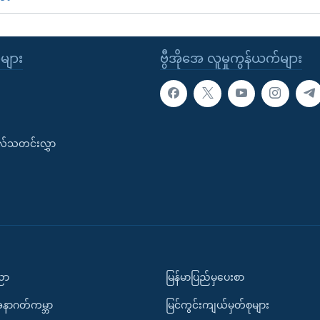
ုများ
ဗွီအိုအေ လူမှုကွန်ယက်များ
းလ်သတင်းလွှာ
ပညာ
မြန်မာပြည်မှပေးစာ
အနာဂတ်ကမ္ဘာ
မြင်ကွင်းကျယ်မှတ်စုများ