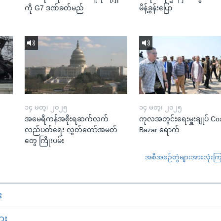
ကို G7 ဒဏ်ခတ်မည်
မိန့်ခွန်းပြော
၁၄ မတ္၊ ၂၀၂၅
၁၄ မတ္၊ ၂၀၂၅
အမေရိကန်အစိုးရဆက်လက်
ကုလအတွင်းရေးမှူးချုပ် Co
လည်ပတ်ရေး လွှတ်တော်အမတ်
Bazar ရောက်
တွေ ကြိုးပမ်း
အစီအစဉ်တွဲများအားလုံးကြည့
း
ား