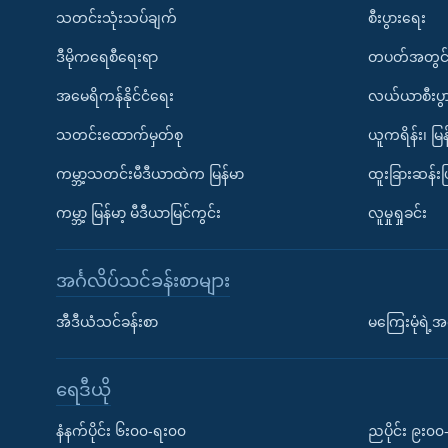
သတင်းသုံးသပ်ချက်
စီးပွားရေး
ဒီမိုကရေစီရေးရာ
တပတ်အတွင်
အမေရိကန်နိုင်ငံရေး
လယ်ယာစီးပွ
သတင်းထောက်မှတ်စု
ယူကရိန်း၊ မြန
ကမ္ဘာ့သတင်းမီဒီယာထဲက မြန်မာ
ထူးခြားဆန်း
ကမ္ဘာ့ မြန်မာ့ မီဒီယာမြင်ကွင်း
လူမှုရှုခင်း
အင်္ဂလိပ်သင်ခန်းစာများ
အီဒီယံသင်ခန်းစာ
မကြေးမုံရဲ့အင
ရေဒီယို
နံနက်ပိုင်း ၆း၀၀-ရး၀၀
ညပိုင်း ၉း၀