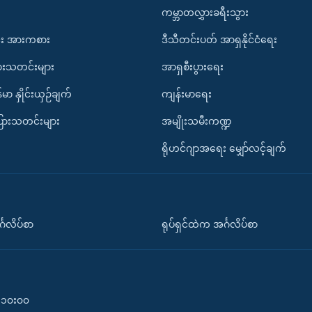
ကမ္ဘာတလွှားခရီးသွား
း အားကစား
ဒီသီတင်းပတ် အာရှနိုင်ငံရေး
ားသတင်းများ
အာရှစီးပွားရေး
်မာ နှိုင်းယှဉ်ချက်
ကျန်းမာရေး
ပြားသတင်းများ
အမျိုးသမီးကဏ္ဍ
ရိုဟင်ဂျာအရေး မျှော်လင့်ချက်
်္ဂလိပ်စာ
ရုပ်ရှင်ထဲက အင်္ဂလိပ်စာ
၀-၁၀း၀၀