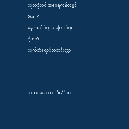
သုတစုံလင် အမေရိကန်တခွင်
Gen Z
နေရာပေါင်းစုံ အကြောင်းစုံ
ဒို့အသံ
သက်တံရောင်သတင်းလွှာ
သုတပဒေသာ အင်္ဂလိပ်စာ