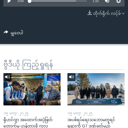
အ
0:00
1:10
သုတပဒေသာ အင်္ဂလိပ်စာ
ညွန်း
Learning English
တိုက်ရိုက် လင့်ခ်
စာမျက်နှာ
သို့
ဗွီအိုအေ လူမှုကွန်ယက်များ
ကျော်
မျှဝေပါ
ကြည့်
ရန်
ဘာသာစကားများ
ရှာဖွေ
ဗွီဒီယို ကြည့်ရှုရန်
ရန်
နေရာ
သို့
ကျော်
ရန်
၁၅ မတ္၊ ၂၀၂၅
၁၅ မတ္၊ ၂၀၂၅
ရိုဟင်ဂျာ အထောက်အပံ့ဖြတ်
အပစ်ရပ်ရေးသဘောမတူရင်
တောက်မှု ဟန့်တားဖို့ ကုလ
ရုရှားကို G7 ဒဏ်ခတ်မည်