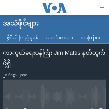
သုံး
ရ
လွယ်ကူ
အသံဖိုင်များ
မူလစာမျက်နှာ
စေ
မြန်မာ
ဗွီဒီယို ကြည့်ရှုရန်
သတင်းစာသား
အကြောင်း
သည့်
ကမ္ဘာ့သတင်းများ
Link
ကာကွယ်ရေးဝန်ကြီး Jim Mattis နုတ်ထွက်
ဗွီဒီယို
နိုင်ငံတကာ
များ
သတင်းလွတ်လပ်ခွင့်
အမေရိကန်
ဖို့ရှိ
ပင်မ
ရပ်ဝန်းတခု လမ်းတခု အလွန်
တရုတ်
အကြောင်းအရာ
၂၁ ဒီဇင္ဘာ၊ ၂၀၁၈
သို့
အင်္ဂလိပ်စာလေ့လာမယ်
အစ္စရေး-ပါလက်စတိုင်း
ကျော်
အပတ်စဉ်ကဏ္ဍများ
အမေရိကန်သုံးအီဒီယံ
ကြည့်
ရေဒီယိုနှင့်ရုပ်သံ အချက်အလက်များ
မကြေးမုံရဲ့ အင်္ဂလိပ်စာ
ရေဒီယို
ရန်
No media source currently available
ပင်မ
ရေဒီယို/တီဗွီအစီအစဉ်
ရုပ်ရှင်ထဲက အင်္ဂလိပ်စာ
တီဗွီ