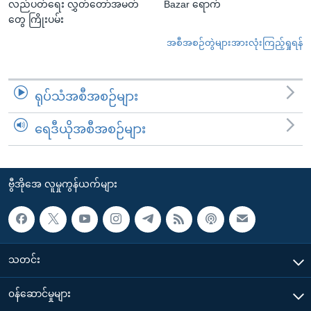
လည်ပတ်ရေး လွှတ်တော်အမတ်
Bazar ရောက်
တွေ ကြိုးပမ်း
အစီအစဉ်တွဲများအားလုံးကြည့်ရှုရန်
ရုပ်သံအစီအစဉ်များ
ရေဒီယိုအစီအစဉ်များ
ဗွီအိုအေ လူမှုကွန်ယက်များ
သတင်း
၀န်ဆောင်မှုများ