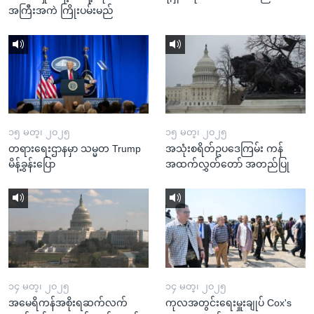
အကြီးအကဲ ကြိုးပမ်းမည်
၁၅ မတ္၊ ၂၀၂၅
၁၅ မတ္၊ ၂၀၂၅
တရားရေးဌာနမှာ သမ္မတ Trump
အသုံးစရိတ်ဥပဒေကြမ်း ကန်
မိန့်ခွန်းပြော
အထက်လွှတ်တော် အတည်ပြု
၁၄ မတ္၊ ၂၀၂၅
၁၄ မတ္၊ ၂၀၂၅
အမေရိကန်အစိုးရဆက်လက်
ကုလအတွင်းရေးမှူးချုပ် Cox's