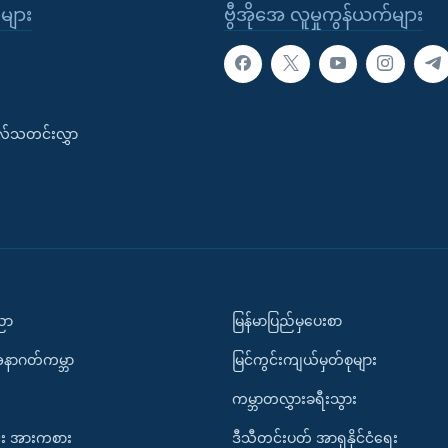
ုများ
ဗွီအိုအေ လူမှုကွန်ယက်များ
းလ်သတင်းလွှာ
ပညာ
မြန်မာပြည်မှပေးစာ
အနာဂတ်ကမ္ဘာ
မြင်ကွင်းကျယ်မှတ်စုများ
ကမ္ဘာတလွှားခရီးသွား
း အားကစား
ဒီသီတင်းပတ် အာရှနိုင်ငံရေး