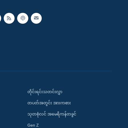
တိုင်းရင်းသတင်းလွှာ
တပတ်အတွင်း အားကစား
သုတစုံလင် အမေရိကန်တခွင်
Gen Z