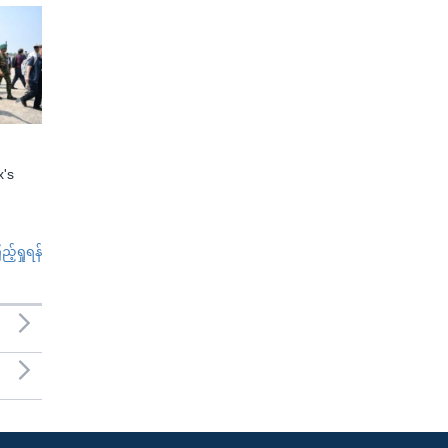
x's
်ရှုရန်