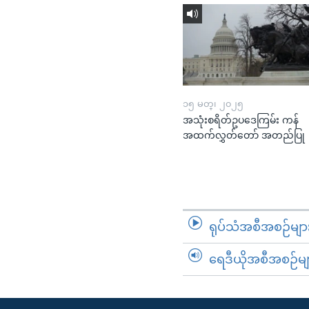
၁၅ မတ္၊ ၂၀၂၅
အသုံးစရိတ်ဥပဒေကြမ်း ကန်
အထက်လွှတ်တော် အတည်ပြု
ရုပ်သံအစီအစဉ်မျာ
ရေဒီယိုအစီအစဉ်မျ