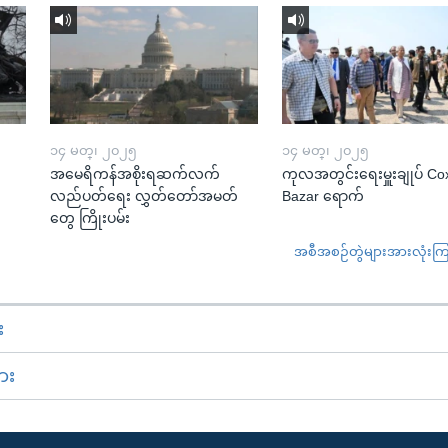
၁၄ မတ္၊ ၂၀၂၅
၁၄ မတ္၊ ၂၀၂၅
အမေရိကန်အစိုးရဆက်လက်
ကုလအတွင်းရေးမှူးချုပ် Co
လည်ပတ်ရေး လွှတ်တော်အမတ်
Bazar ရောက်
တွေ ကြိုးပမ်း
အစီအစဉ်တွဲများအားလုံးကြည့
း
ား