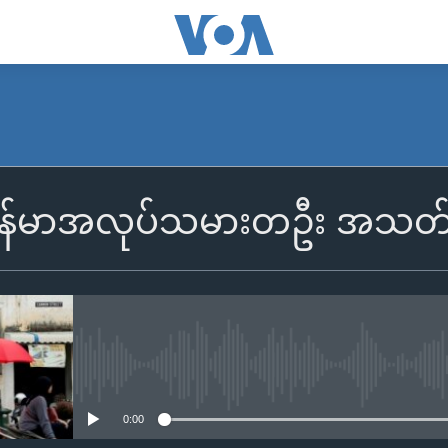
ြန်မာအလုပ်သမားတဦး အသတ်
No media source currently availa
0:00