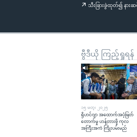
သုတပဒေသာ အင်္ဂလိပ်စာ
အ
သီးခြားခွဲထုတ်၍ နားဆင
ညွန်း
စာမျက်နှာ
သို့
ကျော်
ကြည့်
ရန်
ဗွီဒီယို ကြည့်ရှုရန်
ရှာဖွေ
ရန်
နေရာ
သို့
ကျော်
ရန်
၁၅ မတ္၊ ၂၀၂၅
ရိုဟင်ဂျာ အထောက်အပံ့ဖြတ်
တောက်မှု ဟန့်တားဖို့ ကုလ
အကြီးအကဲ ကြိုးပမ်းမည်