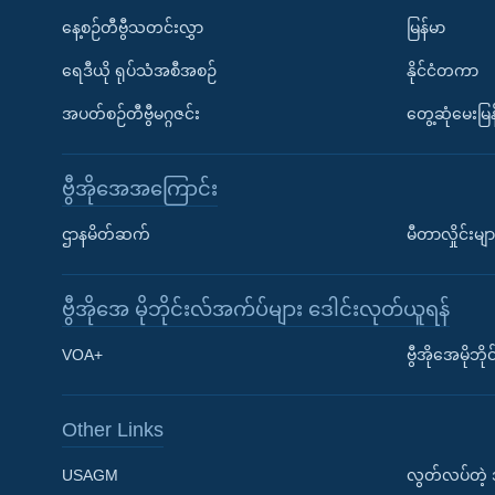
နေ့စဉ်တီဗွီသတင်းလွှာ
မြန်မာ
ရေဒီယို ရုပ်သံအစီအစဉ်
နိုင်ငံတကာ
အပတ်စဉ်တီဗွီမဂ္ဂဇင်း
တွေ့ဆုံမေးမြန
ဗွီအိုအေအကြောင်း
ဌာနမိတ်ဆက်
မီတာလှိုင်းမျာ
ဗွီအိုအေ မိုဘိုင်းလ်အက်ပ်များ ဒေါင်းလုတ်ယူရန်
Learning English
VOA+
ဗွီအိုအေမိုဘ
ဗွီအိုအေ လူမှုကွန်ယက်များ
Other Links
USAGM
လွတ်လပ်တဲ့