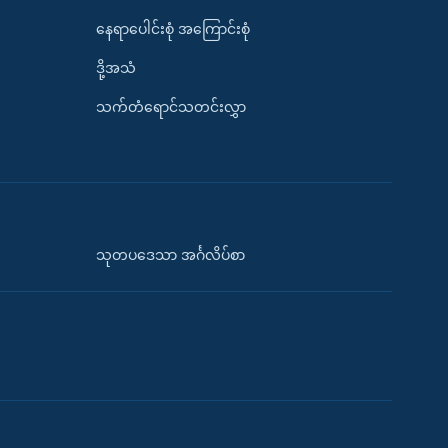
နေရာပေါင်းစုံ အကြောင်းစုံ
ဒို့အသံ
သက်တံရောင်သတင်းလွှာ
သုတပဒေသာ အင်္ဂလိပ်စာ