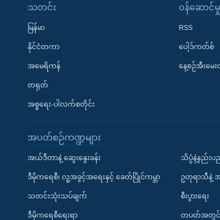
သတင်း
၀န်ဆောင်မှ
မြန်မာ
RSS
နိုင်ငံတကာ
ပေါ့ဒ်ကတ်စ်
အမေရိကန်
နေ့စဉ်အီးမေ
တရုတ်
အစ္စရေး-ပါလက်စတိုင်း
အပတ်စဉ်ကဏ္ဍများ
အယ်ဒီတာနဲ့ ဆွေးနွေးခန်း
သိပ္ပံနဲ့နည်း
ဒီမိုကရေစီ၊ လူ့အခွင့်အရေးနှင့် ခေတ်ပြိုင်ကမ္ဘာ
ဥတုရာသီနဲ့ 
သတင်းသုံးသပ်ချက်
စီးပွားရေး
ဒီမိုကရေစီရေးရာ
တပတ်အတွင်