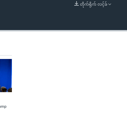
တိုက်ရိုက် လင့်ခ်
EMBED
rump