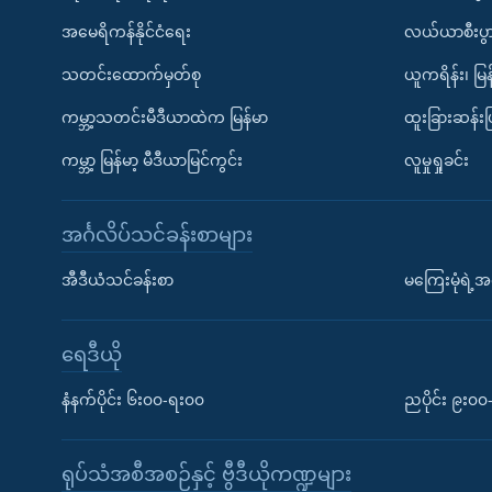
အမေရိကန်နိုင်ငံရေး
လယ်ယာစီးပွ
သတင်းထောက်မှတ်စု
ယူကရိန်း၊ မြန
ကမ္ဘာ့သတင်းမီဒီယာထဲက မြန်မာ
ထူးခြားဆန်း
ကမ္ဘာ့ မြန်မာ့ မီဒီယာမြင်ကွင်း
လူမှုရှုခင်း
အင်္ဂလိပ်သင်ခန်းစာများ
အီဒီယံသင်ခန်းစာ
မကြေးမုံရဲ့အင
ရေဒီယို
နံနက်ပိုင်း ၆း၀၀-ရး၀၀
ညပိုင်း ၉း၀
ရုပ်သံအစီအစဉ်နှင့် ဗွီဒီယိုကဏ္ဍများ