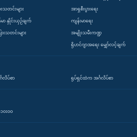
ားသတင်းများ
အာရှစီးပွားရေး
်မာ နှိုင်းယှဉ်ချက်
ကျန်းမာရေး
ပြားသတင်းများ
အမျိုးသမီးကဏ္ဍ
ရိုဟင်ဂျာအရေး မျှော်လင့်ချက်
်္ဂလိပ်စာ
ရုပ်ရှင်ထဲက အင်္ဂလိပ်စာ
၀-၁၀း၀၀