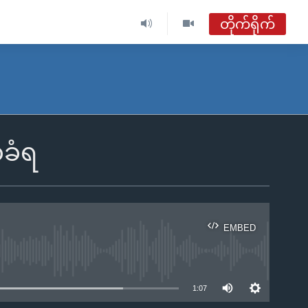
တိုက်ရိုက်
ဗွီအိုအေ မြန်မာနံနက်ခင်း
တိုက်ရိုက်ထုတ်လွှင့်မှု
အစီအစဉ်များ
ခံရ
ဗွီအိုအေ မြန်မာနံနက်ခင်း
ရေဒီယိုတိုက်ရိုက်နားဆင်ရန်
EMBED
ble
1:07