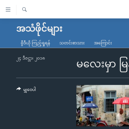
သုံး
ရ
ရှာဖွေ
လွယ်ကူ
မူလစာမျက်နှာ
အသံဖိုင်များ
ရ
စေ
မြန်မာ
လာ
ဗွီဒီယို ကြည့်ရှုရန်
သတင်းစာသား
အကြောင်း
သည့်
ဒ်
ကမ္ဘာ့သတင်းများ
Link
ဗွီဒီယို
နိုင်ငံတကာ
၂၄ ဒီဇင္ဘာ၊ ၂၀၁၈
မလေးမှာ မ
များ
သတင်းလွတ်လပ်ခွင့်
အမေရိကန်
ပင်မ
ရပ်ဝန်းတခု လမ်းတခု အလွန်
တရုတ်
အကြောင်းအရာ
အင်္ဂလိပ်စာလေ့လာမယ်
အစ္စရေး-ပါလက်စတိုင်း
မျှဝေပါ
သို့
အပတ်စဉ်ကဏ္ဍများ
အမေရိကန်သုံးအီဒီယံ
ကျော်
ကြည့်
ရေဒီယိုနှင့်ရုပ်သံ အချက်အလက်များ
မကြေးမုံရဲ့ အင်္ဂလိပ်စာ
ရေဒီယို
ရန်
ရေဒီယို/တီဗွီအစီအစဉ်
ရုပ်ရှင်ထဲက အင်္ဂလိပ်စာ
တီဗွီ
ပင်မ