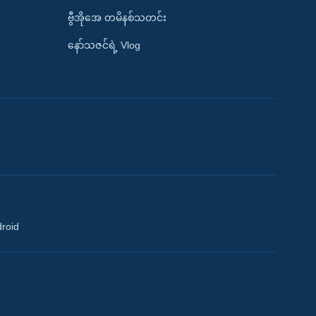
ဗွီအိုအေ တမိနစ်သတင်း
နော်သဇင်ရဲ့ Vlog
droid