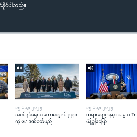
်နိုင်ပါသည်။
၁၅ မတ္၊ ၂၀၂၅
၁၅ မတ္၊ ၂၀၂၅
အပစ်ရပ်ရေးသဘောမတူရင် ရုရှား
တရားရေးဌာနမှာ သမ္မတ T
ကို G7 ဒဏ်ခတ်မည်
မိန့်ခွန်းပြော