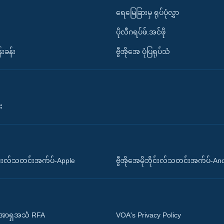
ရေမြေခြားမှ ရုပ်ပုံလွှာ
ပိုလီဂရပ်ဖ်.အင်ဖို
်းခန်း
ဗွီအိုအေ ပုံပြရုပ်သံ
း
ိုင်းလ်သတင်းအက်ပ်-Apple
ဗွီအိုအေမိုဘိုင်းလ်သတင်းအက်ပ်-An
 အာရှအသံ RFA
VOA's Privacy Policy