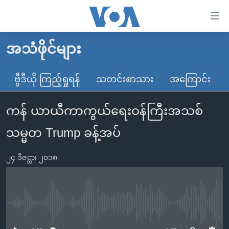
သုံး
ရ
လွယ်ကူ
အသံဖိုင်များ
မူလစာမျက်နှာ
စေ
မြန်မာ
ဗွီဒီယို ကြည့်ရှုရန်
သတင်းစာသား
အကြောင်း
သည့်
ကမ္ဘာ့သတင်းများ
Link
ကန် ယာယီကာကွယ်ရေးဝန်ကြီးအသစ်
ဗွီဒီယို
နိုင်ငံတကာ
များ
သတင်းလွတ်လပ်ခွင့်
အမေရိကန်
သမ္မတ Trump ခန့်အပ်
ပင်မ
ရပ်ဝန်းတခု လမ်းတခု အလွန်
တရုတ်
အကြောင်းအရာ
၂၄ ဒီဇင္ဘာ၊ ၂၀၁၈
သို့
အင်္ဂလိပ်စာလေ့လာမယ်
အစ္စရေး-ပါလက်စတိုင်း
ကျော်
အပတ်စဉ်ကဏ္ဍများ
အမေရိကန်သုံးအီဒီယံ
ကြည့်
ရေဒီယိုနှင့်ရုပ်သံ အချက်အလက်များ
မကြေးမုံရဲ့ အင်္ဂလိပ်စာ
ရေဒီယို
ရန်
No media source currently available
ပင်မ
ရေဒီယို/တီဗွီအစီအစဉ်
ရုပ်ရှင်ထဲက အင်္ဂလိပ်စာ
တီဗွီ