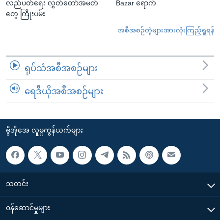
လည်ပတ်ရေး လွှတ်တော်အမတ်
Bazar ရောက်
တွေ ကြိုးပမ်း
အစီအစဉ်တွဲများအားလုံးကြည့်ရှုရန်
ရုပ်သံအစီအစဉ်များ
ရေဒီယိုအစီအစဉ်များ
ဗွီအိုအေ လူမှုကွန်ယက်များ
သတင်း
၀န်ဆောင်မှုများ