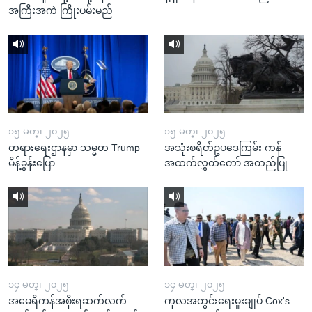
အကြီးအကဲ ကြိုးပမ်းမည်
၁၅ မတ္၊ ၂၀၂၅
၁၅ မတ္၊ ၂၀၂၅
တရားရေးဌာနမှာ သမ္မတ Trump
အသုံးစရိတ်ဥပဒေကြမ်း ကန်
မိန့်ခွန်းပြော
အထက်လွှတ်တော် အတည်ပြု
၁၄ မတ္၊ ၂၀၂၅
၁၄ မတ္၊ ၂၀၂၅
အမေရိကန်အစိုးရဆက်လက်
ကုလအတွင်းရေးမှူးချုပ် Cox's