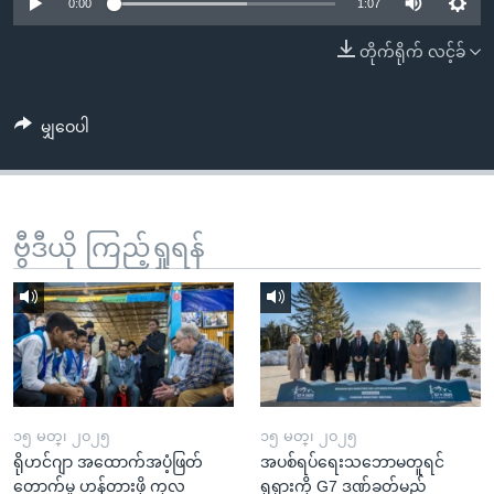
အ
0:00
1:07
သုတပဒေသာ အင်္ဂလိပ်စာ
ညွန်း
Learning English
တိုက်ရိုက် လင့်ခ်
စာမျက်နှာ
သို့
ဗွီအိုအေ လူမှုကွန်ယက်များ
ကျော်
မျှဝေပါ
ကြည့်
ရန်
ဘာသာစကားများ
ရှာဖွေ
ဗွီဒီယို ကြည့်ရှုရန်
ရန်
နေရာ
သို့
ကျော်
ရန်
၁၅ မတ္၊ ၂၀၂၅
၁၅ မတ္၊ ၂၀၂၅
ရိုဟင်ဂျာ အထောက်အပံ့ဖြတ်
အပစ်ရပ်ရေးသဘောမတူရင်
တောက်မှု ဟန့်တားဖို့ ကုလ
ရုရှားကို G7 ဒဏ်ခတ်မည်